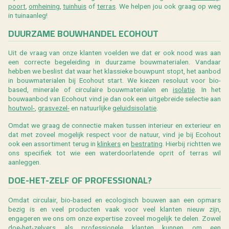
poort
,
omheining
,
tuinhuis
of
terras
. We helpen jou ook graag op weg
in tuinaanleg!
DUURZAME BOUWHANDEL ECOHOUT
Uit de vraag van onze klanten voelden we dat er ook nood was aan
een correcte begeleiding in duurzame bouwmaterialen. Vandaar
hebben we beslist dat waar het klassieke bouwpunt stopt, het aanbod
in bouwmaterialen bij Ecohout start. We kiezen resoluut voor bio-
based, minerale of circulaire bouwmaterialen en
isolatie
. In het
bouwaanbod van Ecohout vind je dan ook een uitgebreide selectie aan
houtwol-
,
grasvezel-
en natuurlijke
geluidsisolatie
.
Omdat we graag de connectie maken tussen interieur en exterieur en
dat met zoveel mogelijk respect voor de natuur, vind je bij Ecohout
ook een assortiment terug in
klinkers
en
bestrating
. Hierbij richtten we
ons specifiek tot wie een waterdoorlatende oprit of terras wil
aanleggen.
DOE-HET-ZELF OF PROFESSIONAL?
Omdat circulair, bio-based en ecologisch bouwen aan een opmars
bezig is en veel producten vaak voor veel klanten nieuw zijn,
engageren we ons om onze expertise zoveel mogelijk te delen. Zowel
doe-het-zelvers als professionele klanten kunnen om een