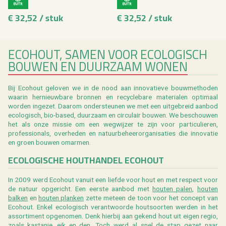
€ 32,52 / stuk
€ 32,52 / stuk
ECOHOUT, SAMEN VOOR ECOLOGISCH
BOUWEN EN DUURZAAM WONEN
Bij Ecohout geloven we in de nood aan innovatieve bouwmethoden
waarin hernieuwbare bronnen en recyclebare materialen optimaal
worden ingezet. Daarom ondersteunen we met een uitgebreid aanbod
ecologisch, bio-based, duurzaam en circulair bouwen. We beschouwen
het als onze missie om een wegwijzer te zijn voor particulieren,
professionals, overheden en natuurbeheerorganisaties die innovatie
en groen bouwen omarmen.
ECOLOGISCHE HOUTHANDEL ECOHOUT
In 2009 werd Ecohout vanuit een liefde voor hout en met respect voor
de natuur opgericht. Een eerste aanbod met
houten palen
,
houten
balken
en
houten planken
zette meteen de toon voor het concept van
Ecohout. Enkel ecologisch verantwoorde houtsoorten werden in het
assortiment opgenomen. Denk hierbij aan gekend hout uit eigen regio,
zoals
kastanje
,
eik en
den
. Toch werd al snel de stap gezet naar