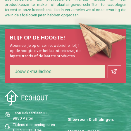
productkeuze te maken of plaatsingsvoorschriften te raadplegen
terecht in onze kennisbank. Hierin verzamelen we al onze ervaring die
we in de afgelopen jaren hebben opgedaan.
BLIJF OP DE HOOGTE!
Abonneer je op onze nieuwsbrief en blijf
op de hoogte over het laatste nieuws, de
hipste trends of de laatste producten.
Léon Bekaertlaan 3 E,
9880 Aalter
Showroom & afhalingen:
Tijdens de openingsuren
+32 9 311 00 94