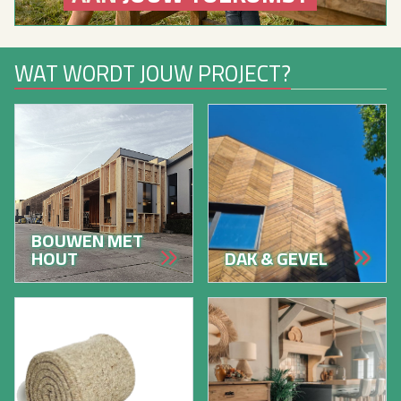
Toebehoren
Plinten
Bekijk alles van isolatie
Bekijk alles van interieur
WAT WORDT JOUW PROJECT?
BOUWEN MET
HOUT
DAK & GEVEL