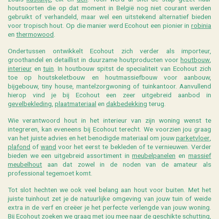
houtsoorten die op dat moment in België nog niet courant werden
gebruikt of verhandeld, maar wel een uitstekend alternatief bieden
voor tropisch hout. Op die manier werd Ecohout een pionier in
robinia
en
thermowood
.
Ondertussen ontwikkelt Ecohout zich verder als importeur,
groothandel en detaillist in duurzame houtproducten voor
houtbouw
,
interieur
en
tuin
. In houtbouw spitst de specialiteit van Ecohout zich
toe op houtskeletbouw en houtmassiefbouw voor aanbouw,
bijgebouw, tiny house, mantelzorgwoning of tuinkantoor. Aanvullend
hierop vind je bij Ecohout een zeer uitgebreid aanbod in
gevelbekleding
,
plaatmateriaal
en
dakbedekking
terug.
Wie verantwoord hout in het interieur van zijn woning wenst te
integreren, kan eveneens bij Ecohout terecht. We voorzien jou graag
van het juiste advies en het benodigde materiaal om jouw
parketvloer
,
plafond
of
wand
voor het eerst te bekleden of te vernieuwen. Verder
bieden we een uitgebreid assortiment in
meubelpanelen
en
massief
meubelhout
aan dat zowel in de noden van de amateur als
professional tegemoet komt.
Tot slot hechten we ook veel belang aan hout voor buiten. Met het
juiste
tuinhout zet je de natuurlijke omgeving van jouw tuin of weide
extra in de verf en creëer je het perfecte verlengde van jouw woning.
Bij Ecohout zoeken we graag met jou mee naar de geschikte
schutting
,