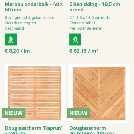
Merbau onderbalk - 40 x
Eiken siding - 18,5 cm
60 mm
breed
Gevingerlast & gelamelleerd
2,1-1,5 x 18,5 cm netto
Meerdere lengtes
Zweeds Rabat
Geschaafd
Per lopende meter
€ 8,20 / lm
€ 62,15 / m²
NIEUW
NIEUW
Douglasscherm 'Kaprun'
Douglasscherm
- 180 cm
'Kufstein' - 180 cm