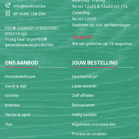
Maandag - vrijdag:
info@ecohout.be
9u tot 12u30 & 13u30 tot 17u
Zaterdag:
BE 0688 738 206
9u tot 12u30
Gesloten op zon- en feestdagen
FSC® C008551 // SCS-COC-
005219-QO
Opgelet!
Vraag naar onze FSC®
We zijn gesloten op 15 augustus.
gecertificeerde producten.
ONS AANBOD
JOUW BESTELLING
Houtskeletbouw
Hoe bestel je?
Gevel & dak
Laten leveren
Isolatie
Zelf afhalen
Interieur
Retourneren
Terras & oprit
Veilig betalen
Tuin
Algemene voorwaarden
Privacy en cookies