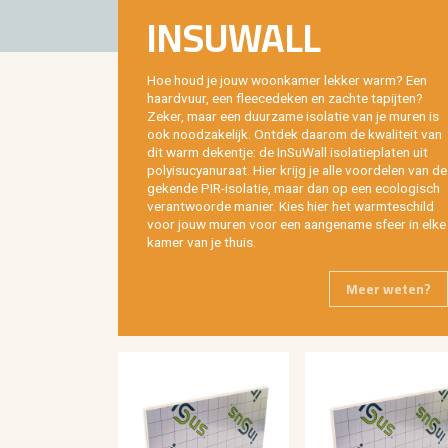
IN­SUW­ALL
Hoe houd je jouw woon­ka­mer lek­ker warm? Een
haard­vuur, een fleece­de­ken en zach­te ta­pij­ten?
Zeker, maar een duur­za­me iso­la­tie van je muren is
ook nood­za­ke­lijk. Ont­dek daar­om de kwa­li­teit van
dit warm de­ken­tje: de In­SuW­all iso­la­tie­pla­ten uit
po­ly­i­su­cyan­uraat. Hier krijg je alle voor­de­len van de
ge­ken­de PIR-iso­la­tie, maar dan op een eco­lo­gisch
ver­ant­woor­de ma­nier. Kies hier het warm­te­schild
voor jouw muren voor een aan­ge­na­me sfeer in elke
kamer van je thuis.
Meer weten?