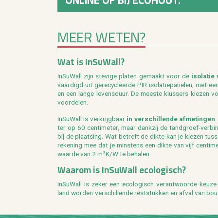
MEER WETEN?
Wat is In­SuW­all?
In­SuW­all zijn ste­vi­ge pla­ten ge­maakt voor de
iso­la­t
vaar­digd uit ge­re­cy­cleer­de PIR iso­la­tie­pa­ne­len, met e
en een lange le­vens­duur. De mees­te klus­sers kie­zen vo
voor­de­len.
In­SuW­all is ver­krijg­baar
in ver­schil­len­de af­me­tin­gen
.
ter op 60 cen­ti­me­ter, maar dank­zij de tand­groef-ver­bin­
bij de plaat­sing. Wat be­treft de dikte kan je kie­zen tus­
re­ke­ning mee dat je min­stens een dikte van vijf cen­ti­m
waar­de van 2 m²K/W te be­ha­len.
Waar­om is In­SuW­all eco­lo­gisch?
In­SuW­all is zeker een eco­lo­gisch ver­ant­woor­de keuze v
land wor­den ver­schil­len­de rest­stuk­ken en afval van bo