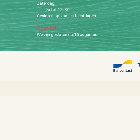
Za­ter­dag:
9u tot 12u30
Ge­slo­ten op zon- en feest­da­gen
Op­ge­let!
We zijn ge­slo­ten op 15 au­gus­tus.