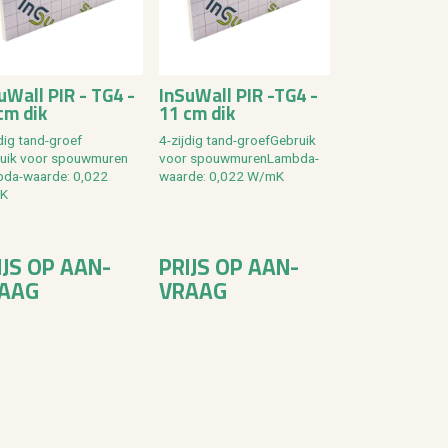
SuW­all PIR - TG4 -
In­SuW­all PIR -TG4 -
cm dik
11 cm dik
­dig tand-groef
4-zij­dig tand-groef­Ge­bruik
ruik voor spouw­mu­ren
voor spouw­mu­ren­Lamb­da-
­da-waar­de: 0,022
waar­de: 0,022 W/mK
K
IJS OP AAN­
PRIJS OP AAN­
AAG
VRAAG