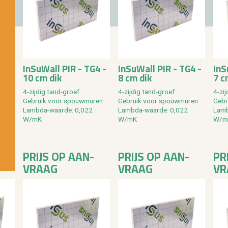
In­SuW­all PIR - TG4 -
In­SuW­all PIR - TG4 -
In­
10 cm dik
8 cm dik
7 c
4-zij­dig tand-groef
4-zij­dig tand-groef
4-zij
Ge­bruik voor spouw­mu­ren
Ge­bruik voor spouw­mu­ren
Ge­b
Lamb­da-waar­de: 0,022
Lamb­da-waar­de: 0,022
Lamb
W/mK
W/mK
W/m
PRIJS OP AAN­
PRIJS OP AAN­
PR
VRAAG
VRAAG
VR