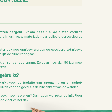
tof­fen her­ge­bruikt om deze nieu­we pla­ten vorm te
ik van nieuw ma­te­ri­aal, maar vol­le­dig ge­re­cy­cleer­de
later ook nog op­nieuw wor­den ge­re­cy­cleerd tot nieu­we
lijft de cir­kel rond­gaan!
ok
bij­zon­der duur­zaam
. Ze gaan meer dan 50 jaar mee,
e­zen.
ge­bruikt?
e­bruikt voor de
iso­la­tie van spouw­mu­ren en schei­
rui­ken voor de gevel als de bin­nen­kant van de wan­den.
 ook mooi iso­le­ren
? Dan raden we zeker de In­Su­Floor
jk de vloer en het dak.