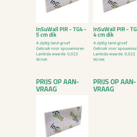
In­SuW­all PIR - TG4 -
In­SuW­all PIR - TG
5 cm dik
4 cm dik
4-zij­dig tand-groef
4-zij­dig tand-groef
Ge­bruik voor spouw­mu­ren
Ge­bruik voor spouw­mu­
Lamb­da-waar­de: 0,022
Lamb­da-waar­de: 0,022
W/mK
W/mK
PRIJS OP AAN­
PRIJS OP AAN­
VRAAG
VRAAG