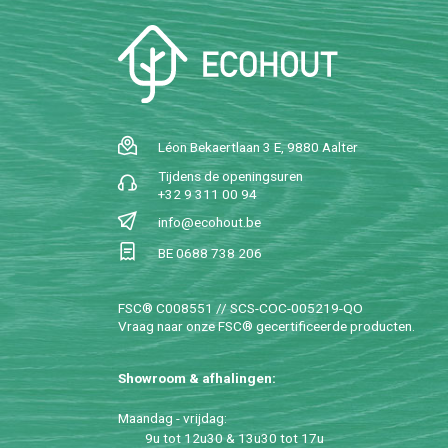
Léon Be­kaert­laan 3 E, 9880 Aal­ter
Tij­dens de ope­nings­uren
+32 9 311 00 94
info@​ecohout.​be
BE 0688 738 206
FSC® C008551 // SCS-COC-005219-QO
Vraag naar onze FSC® ge­cer­ti­fi­ceer­de pro­duc­ten.
Show­room & af­ha­lin­gen:
Maan­dag - vrij­dag:
9u tot 12u30 & 13u30 tot 17u