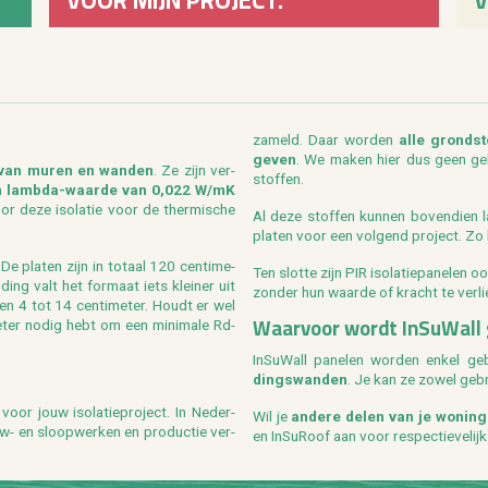
za­meld. Daar wor­den
alle grond­s
geven
. We maken hier dus geen ge­bru
ie van muren en wan­den
. Ze zijn ver­
stof­fen.
en
lamb­da-waar­de van 0,022 W/mK
or deze iso­la­tie voor de ther­mi­sche
Al deze stof­fen kun­nen bo­ven­dien 
pla­ten voor een vol­gend pro­ject. Zo b
 De pla­ten zijn in to­taal 120 cen­ti­me­
Ten slot­te zijn PIR iso­la­tie­pa­ne­len o
ding valt het for­maat iets klei­ner uit
zon­der hun waar­de of kracht te ver­li
sen 4 tot 14 cen­ti­me­ter. Houdt er wel
Waar­voor wordt In­SuW­all 
e­ter nodig hebt om een mi­ni­ma­le Rd-
In­SuW­all pa­ne­len wor­den enkel g
dings­wan­den
. Je kan ze zowel ge­b
oor jouw iso­la­tie­pro­ject. In Ne­der­
Wil je
an­de­re delen van je wo­ning
uw- en sloop­wer­ken en pro­duc­tie ver­
en In­Su­Roof aan voor res­pec­tie­ve­li