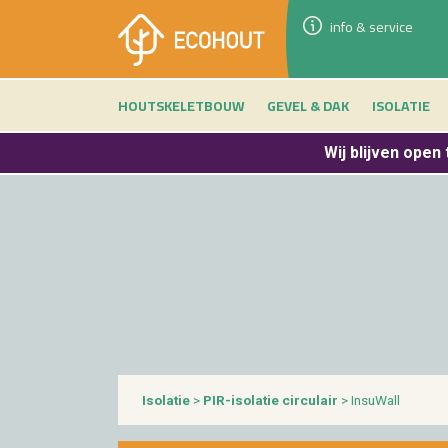
info & service
HOUTSKELETBOUW
GEVEL & DAK
ISOLATIE
Wij blijven
open 
Iso­la­tie
>
PIR-iso­la­tie cir­cu­lair
> In­suW­all