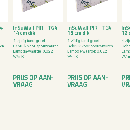
4 -
In­SuW­all PIR - TG4 -
In­SuW­all PIR - TG4 -
In­
14 cm dik
13 cm dik
12 
4-zij­dig tand-groef
4-zij­dig tand-groef
4-zij
ren
Ge­bruik voor spouw­mu­ren
Ge­bruik voor spouw­mu­ren
Ge­b
Lamb­da-waar­de: 0,022
Lamb­da-waar­de: 0,022
Lamb
W/mK
W/mK
W/m
PRIJS OP AAN­
PRIJS OP AAN­
PR
VRAAG
VRAAG
VR