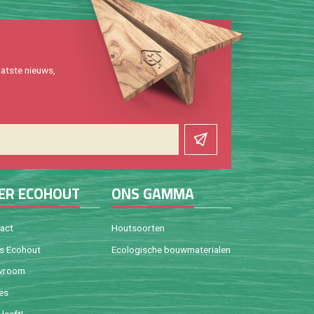
at­ste nieuws,
ER ECO­HOUT
ONS GAMMA
tact
Hout­soor­ten
is Eco­hout
Eco­lo­gi­sche bouw­ma­te­ri­a­len
w­room
ies
leeft!