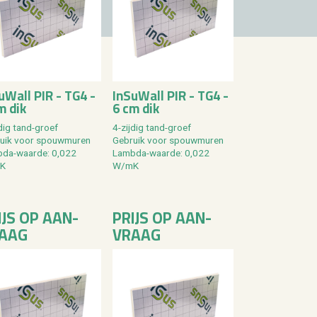
SuW­all PIR - TG4 -
In­SuW­all PIR - TG4 -
m dik
6 cm dik
­dig tand-groef
4-zij­dig tand-groef
ruik voor spouw­mu­ren
Ge­bruik voor spouw­mu­ren
­da-waar­de: 0,022
Lamb­da-waar­de: 0,022
K
W/mK
IJS OP AAN­
PRIJS OP AAN­
AAG
VRAAG