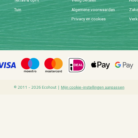
Tuin
Al­ge­me­ne voor­waar­den
Za­ke­
Pri­va­cy en coo­kies
Ver­k
© 2011 - 2026 Eco­hout |
Mijn coo­kie-in­stel­lin­gen aan­pas­sen