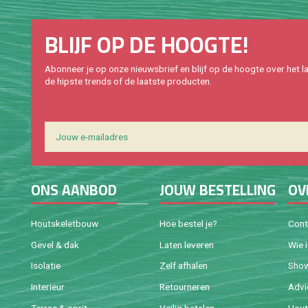
BLIJF OP DE HOOG­TE!
Abon­neer je op onze nieuws­brief en blijf op de hoog­te over het la
de hip­s­te trends of de laat­ste pro­duc­ten.
ONS AAN­BOD
JOUW BE­STEL­LING
OV
Houtske­let­bouw
Hoe be­stel je?
Con­
Gevel & dak
Laten le­ve­ren
Wie 
Iso­la­tie
Zelf af­ha­len
Sho
In­te­ri­eur
Re­tour­ne­ren
Ad­v
Ter­ras & oprit
Vei­lig be­ta­len
Hout 