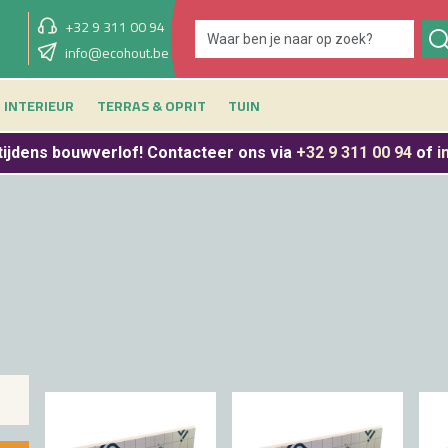
+32 9 311 00 94
showroom vandaag
info@ecohout.be
9u - 12u30 & 13u30 - 17u
INTERIEUR
TERRAS & OPRIT
TUIN
tijdens bouwverlof
! Contacteer ons via
+32 9 311 00 94
of
i