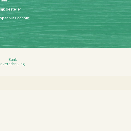
lijk be­stel­len
o­pen via Eco­hout
Bank
over­schrij­ving