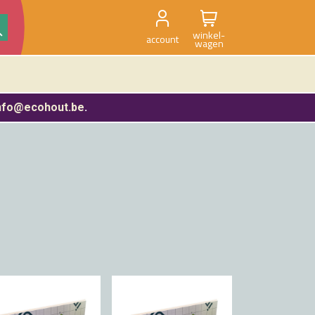
winkel-
account
wagen
nfo@ecohout.be
.