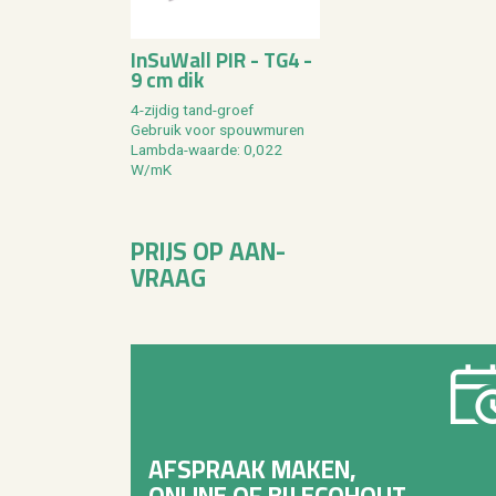
In­SuW­all PIR - TG4 -
9 cm dik
4-zij­dig tand-groef
Ge­bruik voor spouw­mu­ren
Lamb­da-waar­de: 0,022
W/mK
PRIJS OP AAN­
VRAAG
AFSPRAAK MAKEN,
ONLINE OF BIJ ECOHOUT.