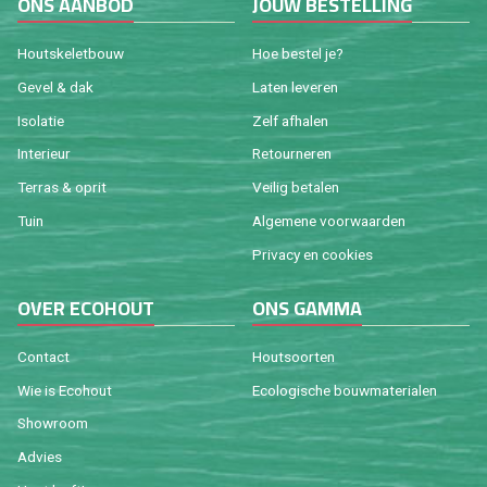
ONS AAN­BOD
JOUW BE­STEL­LING
Houtske­let­bouw
Hoe be­stel je?
Gevel & dak
Laten le­ve­ren
Iso­la­tie
Zelf af­ha­len
In­te­ri­eur
Re­tour­ne­ren
Ter­ras & oprit
Vei­lig be­ta­len
Tuin
Al­ge­me­ne voor­waar­den
Pri­va­cy en coo­kies
OVER ECO­HOUT
ONS GAMMA
Con­tact
Hout­soor­ten
Wie is Eco­hout
Eco­lo­gi­sche bouw­ma­te­ri­a­len
Show­room
Ad­vies