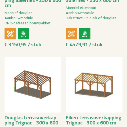
ping Sa­ler­nes - 250 x 600
Sa­ler­nes - 250 x 600 cm
cm
Mas­sief ei­ken­hout
Mas­sief dou­g­las
Aan­bouw­mo­du­le
Aan­bouw­mo­du­le
Dak­struc­tuur in eik of dou­g­las
CNC-ge­freesd bouw­pak­ket
€ 3150,95 / stuk
€ 4579,91 / stuk
Dou­g­las ter­ras­over­kap­
Eiken ter­ras­over­kap­ping
ping Trig­nac - 300 x 600
Trig­nac - 300 x 600 cm