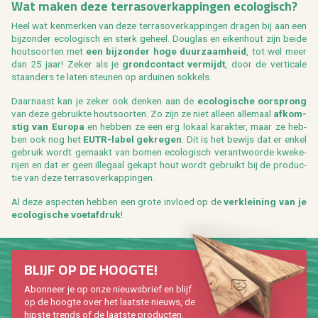
Wat maken deze ter­ras­over­kap­pin­gen eco­lo­gisch?
Heel wat ken­mer­ken van deze ter­ras­over­kap­pin­gen dra­gen bij aan een
bij­zon­der eco­lo­gisch en sterk ge­heel. Dou­g­las en ei­ken­hout zijn beide
hout­soor­ten met
een bij­zon­der hoge duur­zaam­heid
, tot wel meer
dan 25 jaar! Zeker als je
grond­con­tact ver­mijdt
, door de ver­ti­ca­le
staan­ders te laten steu­nen op ar­dui­nen sok­kels.
Daar­naast kan je zeker ook den­ken aan de
eco­lo­gi­sche oor­sprong
van deze ge­bruik­te hout­soor­ten. Zo zijn ze niet al­leen al­le­maal
af­kom­
stig van Eu­ro­pa
en heb­ben ze een erg lo­kaal ka­rak­ter, maar ze heb­
ben ook nog het
EUTR-label ge­kre­gen
. Dit is het be­wijs dat er enkel
ge­bruik wordt ge­maakt van bomen eco­lo­gisch ver­ant­woor­de kwe­ke­
rij­en en dat er geen il­le­gaal ge­kapt hout wordt ge­bruikt bij de pro­duc­
tie van deze ter­ras­over­kap­pin­gen.
Al deze as­pec­ten heb­ben een grote in­vloed op de
ver­klei­ning van je
eco­lo­gi­sche voet­af­druk
!
BLIJF OP DE HOOG­TE!
Abon­neer je op onze nieuws­brief en blijf
op de hoog­te over het laat­ste nieuws, de
hip­s­te trends of de laat­ste pro­duc­ten.