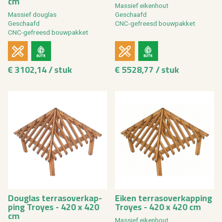
cm
Mas­sief ei­ken­hout
Mas­sief dou­g­las
Ge­schaafd
Ge­schaafd
CNC-ge­freesd bouw­pak­ket
CNC-ge­freesd bouw­pak­ket
€ 3102,14 / stuk
€ 5528,77 / stuk
Dou­g­las ter­ras­over­kap­
Eiken ter­ras­over­kap­ping
ping Troy­es - 420 x 420
Troy­es - 420 x 420 cm
cm
Mas­sief ei­ken­hout