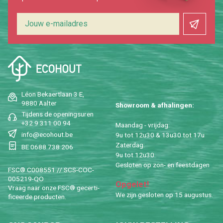
Léon Be­kaert­laan 3 E,
9880 Aal­ter
Show­room & af­ha­lin­gen:
Tij­dens de ope­nings­uren
+32 9 311 00 94
Maan­dag - vrij­dag:
info@​ecohout.​be
9u tot 12u30 & 13u30 tot 17u
Za­ter­dag:
BE 0688 738 206
9u tot 12u30
Ge­slo­ten op zon- en feest­da­gen
FSC® C008551 // SCS-COC-
005219-QO
Op­ge­let!
Vraag naar onze FSC® ge­cer­ti­
We zijn ge­slo­ten op 15 au­gus­tus.
fi­ceer­de pro­duc­ten.