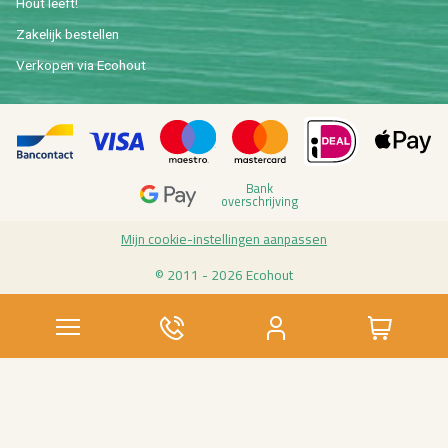
Hout leeft!
Za­ke­lijk be­stel­len
Ver­ko­pen via Eco­hout
Bank
over­schrij­ving
Mijn coo­kie-in­stel­lin­gen aan­pas­sen
© 2011 - 2026 Eco­hout