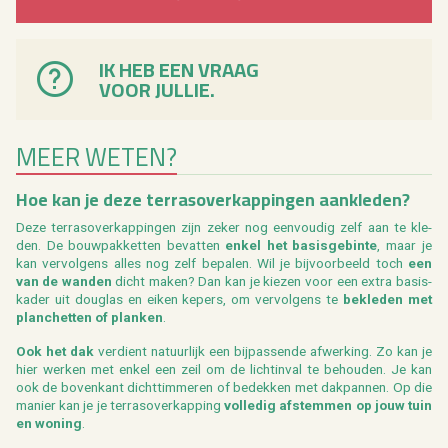
IK HEB EEN VRAAG
VOOR JULLIE.
MEER WETEN?
Hoe kan je deze ter­ras­over­kap­pin­gen aan­kle­den?
Deze ter­ras­over­kap­pin­gen zijn zeker nog een­vou­dig zelf aan te kle­
den. De bouw­pak­ket­ten be­vat­ten
enkel het ba­sis­ge­bin­te
, maar je
kan ver­vol­gens alles nog zelf be­pa­len. Wil je bij­voor­beeld toch
een
van de wan­den
dicht maken? Dan kan je kie­zen voor een extra ba­sis­
ka­der uit dou­g­las en eiken ke­pers, om ver­vol­gens te
be­kle­den met
plan­chet­ten of plan­ken
.
Ook het dak
ver­dient na­tuur­lijk een bij­pas­sen­de af­wer­king. Zo kan je
hier wer­ken met enkel een zeil om de licht­in­val te be­hou­den. Je kan
ook de bo­ven­kant dicht­tim­me­ren of be­dek­ken met dak­pan­nen. Op die
ma­nier kan je je ter­ras­over­kap­ping
vol­le­dig af­stem­men op jouw tuin
en wo­ning
.