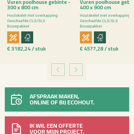
Vuren pool­hou­se ge­bin­te -
Vuren pool­hou­se ge­bin
300 x 800 cm
400 x 900 cm
Houtske­let met over­kap­ping
Houtske­let met over­kap­ping
Ge­schaaf­de CLS/SLS
Ge­schaaf­de CLS/SLS
Bouw­pak­ket
Bouw­pak­ket
€ 3182,24 / stuk
€ 4577,28 / stuk
VORIGE
VOLGENDE
AFSPRAAK MAKEN,
ONLINE OF BIJ ECOHOUT.
IK WIL EEN OFFERTE
VOOR MIJN PROJECT.