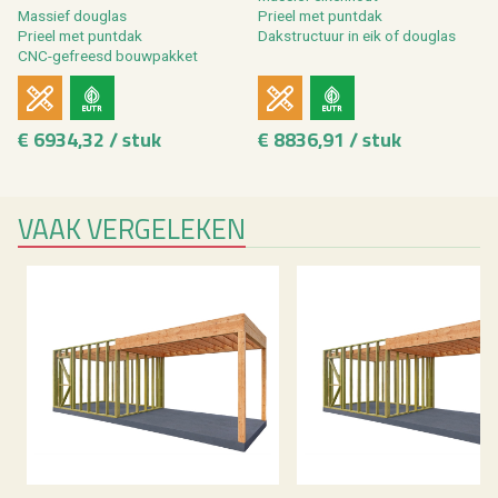
Mas­sief dou­g­las
Pri­eel met punt­dak
Pri­eel met punt­dak
Dak­struc­tuur in eik of dou­g­las
CNC-ge­freesd bouw­pak­ket
€ 6934,32 / stuk
€ 8836,91 / stuk
VAAK VER­GE­LE­KEN