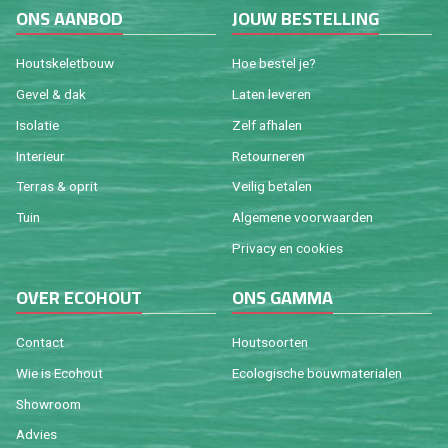
ONS AAN­BOD
JOUW BE­STEL­LING
Houtske­let­bouw
Hoe be­stel je?
Gevel & dak
Laten le­ve­ren
Iso­la­tie
Zelf af­ha­len
In­te­ri­eur
Re­tour­ne­ren
Ter­ras & oprit
Vei­lig be­ta­len
Tuin
Al­ge­me­ne voor­waar­den
Pri­va­cy en coo­kies
OVER ECO­HOUT
ONS GAMMA
Con­tact
Hout­soor­ten
Wie is Eco­hout
Eco­lo­gi­sche bouw­ma­te­ri­a­len
Show­room
Ad­vies