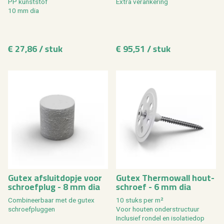
PP kunst­stof
Extra ver­an­ke­ring
10 mm dia
€ 27,86 / stuk
€ 95,51 / stuk
Gutex af­sluit­dop­je voor
Gutex Ther­mo­wall hout­
schroef­plug - 8 mm dia
schroef - 6 mm dia
Com­bi­neer­baar met de gutex
10 stuks per m²
schroef­plug­gen
Voor hou­ten on­der­struc­tuur
In­clu­sief ron­del en iso­la­tie­dop