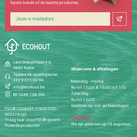
hip­s­te trends of de laat­ste pro­duc­ten.
Léon Be­kaert­laan 3 E,
9880 Aal­ter
Show­room & af­ha­lin­gen:
Tij­dens de ope­nings­uren
+32 9 311 00 94
Maan­dag - vrij­dag:
info@​ecohout.​be
9u tot 12u30 & 13u30 tot 17u
Za­ter­dag:
BE 0688 738 206
9u tot 12u30
Ge­slo­ten op zon- en feest­da­gen
FSC® C008551 // SCS-COC-
005219-QO
Op­ge­let!
Vraag naar onze FSC® ge­cer­ti­
We zijn ge­slo­ten op 15 au­gus­tus.
fi­ceer­de pro­duc­ten.