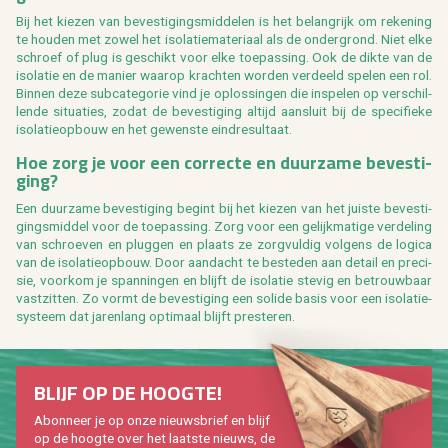
Bij het kie­zen van be­ves­ti­gings­mid­de­len is het be­lang­rijk om re­ke­ning
te hou­den met zowel het iso­la­tie­ma­te­ri­aal als de on­der­grond. Niet elke
schroef of plug is ge­schikt voor elke toe­pas­sing. Ook de dikte van de
iso­la­tie en de ma­nier waar­op krach­ten wor­den ver­deeld spe­len een rol.
Bin­nen deze sub­ca­te­go­rie vind je op­los­sin­gen die in­spe­len op ver­schil­
len­de si­tu­a­ties, zodat de be­ves­ti­ging al­tijd aan­sluit bij de spe­ci­fie­ke
iso­la­tie­op­bouw en het ge­wens­te eind­re­sul­taat.
Hoe zorg je voor een cor­rec­te en duur­za­me be­ves­ti­
ging?
Een duur­za­me be­ves­ti­ging be­gint bij het kie­zen van het juis­te be­ves­ti­
gings­mid­del voor de toe­pas­sing. Zorg voor een ge­lijk­ma­ti­ge ver­de­ling
van schroe­ven en plug­gen en plaats ze zorg­vul­dig vol­gens de lo­gi­ca
van de iso­la­tie­op­bouw. Door aan­dacht te be­ste­den aan de­tail en pre­ci­
sie, voor­kom je span­nin­gen en blijft de iso­la­tie ste­vig en be­trouw­baar
vast­zit­ten. Zo vormt de be­ves­ti­ging een so­li­de basis voor een iso­la­tie­
sys­teem dat ja­ren­lang op­ti­maal blijft pres­te­ren.
BLIJF OP DE HOOG­TE!
Abon­neer je op onze nieuws­brief en blijf
op de hoog­te over het laat­ste nieuws, de