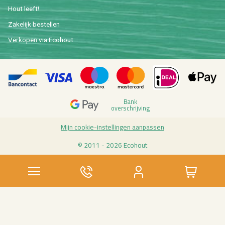
Hout leeft!
Za­ke­lijk be­stel­len
Ver­ko­pen via Eco­hout
Bank
over­schrij­ving
Mijn coo­kie-in­stel­lin­gen aan­pas­sen
© 2011 - 2026 Eco­hout