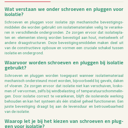
Wat ver­staan we onder schroe­ven en plug­gen voor
iso­la­tie?
Schroe­ven en plug­gen voor iso­la­tie zijn me­cha­ni­sche be­ves­ti­gings­
mid­de­len die wor­den ge­bruikt om iso­la­tie­ma­te­ri­a­len vei­lig te ver­an­ke­
ren in ver­schil­len­de on­der­gron­den. Ze zor­gen er­voor dat iso­la­tie­pla­
ten en -ele­men­ten ste­vig wor­den be­ves­tigd aan hout, met­sel­werk of
an­de­re draag­struc­tu­ren. Deze be­ves­ti­gings­mid­de­len maken deel uit
van de con­struc­tie­ve op­bouw en vor­men een cru­ci­a­le scha­kel tus­sen
iso­la­tie en on­der­grond.
Waar­voor wor­den schroe­ven en plug­gen bij iso­la­tie
ge­bruikt?
Schroe­ven en plug­gen wor­den toe­ge­past wan­neer iso­la­tie­ma­te­ri­aal
me­cha­nisch on­der­steund moet wor­den, bij­voor­beeld bij ge­vels, daken
of vloe­ren. Ze zor­gen er­voor dat iso­la­tie niet kan ver­schui­ven, los­ko­
men of ver­vor­men, zelfs bij wind­be­las­ting of tem­pe­ra­tuur­schom­me­lin­
gen. Door iso­la­tie cor­rect te ver­an­ke­ren, blijft de iso­le­ren­de wer­king
be­hou­den en kan het sys­teem als één sta­biel ge­heel func­ti­o­ne­ren. Een
juis­te be­ves­ti­ging draagt bij aan de le­vens­duur en be­trouw­baar­heid
van de iso­la­tie.
Waar­op let je bij het kie­zen van schroe­ven en plug­
gen voor iso­la­tie?