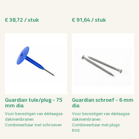
€ 38,72 / stuk
€ 91,64 / stuk
Gu­ar­di­an tule/plug - 75
Gu­ar­di­an schroef - 6 mm
mm dia
dia
Voor be­ves­ti­gen van éénlaag­se
Voor be­ves­ti­gen van éénlaag­se
dak­mem­bra­nen
dak­mem­bra­nen
Com­bi­neer­baar met schroe­ven
Com­bi­neer­baar met plugs
RVS