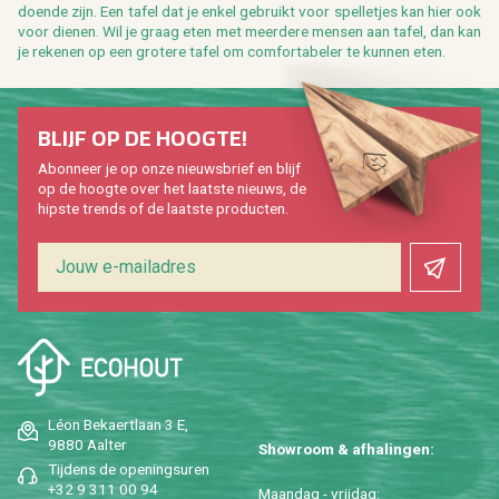
doen­de zijn. Een tafel dat je enkel ge­bruikt voor spel­le­tjes kan hier ook
voor die­nen. Wil je graag eten met meer­de­re men­sen aan tafel, dan kan
je re­ke­nen op een gro­te­re tafel om com­for­ta­be­ler te kun­nen eten.
BLIJF OP DE HOOG­TE!
Abon­neer je op onze nieuws­brief en blijf
op de hoog­te over het laat­ste nieuws, de
hip­s­te trends of de laat­ste pro­duc­ten.
Léon Be­kaert­laan 3 E,
9880 Aal­ter
Show­room & af­ha­lin­gen:
Tij­dens de ope­nings­uren
+32 9 311 00 94
Maan­dag - vrij­dag: