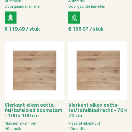
40mm­dik
40mm­dik
Door­gaan­de la­mel­len
Door­gaan­de la­mel­len
€ 119,49 / stuk
€ 156,07 / stuk
Vier­kant eiken eet­ta­
Vier­kant eiken eet­ta­
fel/ta­fel­blad boom­stam
fel/ta­fel­blad recht - 70 x
- 100 x 100 cm
70 cm
Mas­sief ei­ken­hout
Mas­sief ei­ken­hout
40mm­dik
40mm­dik