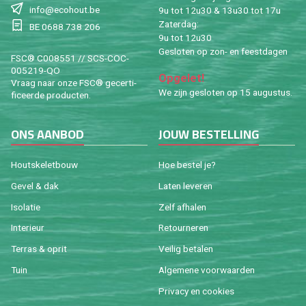
info@​ecohout.​be
9u tot 12u30 & 13u30 tot 17u
Za­ter­dag:
BE 0688 738 206
9u tot 12u30
Ge­slo­ten op zon- en feest­da­gen
FSC® C008551 // SCS-COC-
005219-QO
Op­ge­let!
Vraag naar onze FSC® ge­cer­ti­
We zijn ge­slo­ten op 15 au­gus­tus.
fi­ceer­de pro­duc­ten.
ONS AAN­BOD
JOUW BE­STEL­LING
Houtske­let­bouw
Hoe be­stel je?
Gevel & dak
Laten le­ve­ren
Iso­la­tie
Zelf af­ha­len
In­te­ri­eur
Re­tour­ne­ren
Ter­ras & oprit
Vei­lig be­ta­len
Tuin
Al­ge­me­ne voor­waar­den
Pri­va­cy en coo­kies