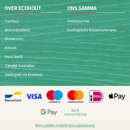
OVER ECO­HOUT
ONS GAMMA
Con­tact
Hout­soor­ten
Wie is Eco­hout
Eco­lo­gi­sche bouw­ma­te­ri­a­len
Show­room
Ad­vies
Hout leeft!
Za­ke­lijk be­stel­len
Ver­ko­pen via Eco­hout
Bank
over­schrij­ving
Mijn coo­kie-in­stel­lin­gen aan­pas­sen