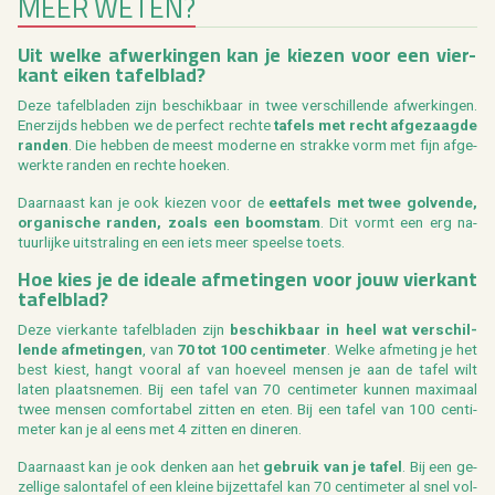
MEER WETEN?
Uit welke af­wer­kin­gen kan je kie­zen voor een vier­
kant eiken ta­fel­blad?
Deze ta­fel­bla­den zijn be­schik­baar in twee ver­schil­len­de af­wer­kin­gen.
Ener­zijds heb­ben we de per­fect rech­te
ta­fels met recht af­ge­zaag­de
ran­den
. Die heb­ben de meest mo­der­ne en strak­ke vorm met fijn af­ge­
werk­te ran­den en rech­te hoe­ken.
Daar­naast kan je ook kie­zen voor de
eet­ta­fels met twee gol­ven­de,
or­ga­ni­sche ran­den, zoals een boom­stam
. Dit vormt een erg na­
tuur­lij­ke uit­stra­ling en een iets meer speel­se toets.
Hoe kies je de ide­a­le af­me­tin­gen voor jouw vier­kant
ta­fel­blad?
Deze vier­kan­te ta­fel­bla­den zijn
be­schik­baar in heel wat ver­schil­
len­de af­me­tin­gen
, van
70 tot 100 cen­ti­me­ter
. Welke af­me­ting je het
best kiest, hangt voor­al af van hoe­veel men­sen je aan de tafel wilt
laten plaats­ne­men. Bij een tafel van 70 cen­ti­me­ter kun­nen maxi­maal
twee men­sen com­for­ta­bel zit­ten en eten. Bij een tafel van 100 cen­ti­
me­ter kan je al eens met 4 zit­ten en di­ne­ren.
Daar­naast kan je ook den­ken aan het
ge­bruik van je tafel
. Bij een ge­
zel­li­ge sa­lon­ta­fel of een klei­ne bij­zet­ta­fel kan 70 cen­ti­me­ter al snel vol­