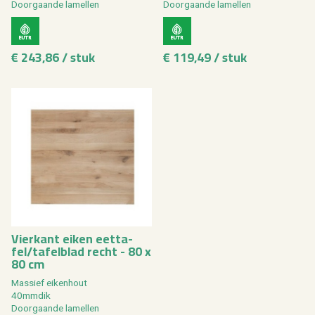
Door­gaan­de la­mel­len
Door­gaan­de la­mel­len
€ 243,86 / stuk
€ 119,49 / stuk
Vier­kant eiken eet­ta­
fel/ta­fel­blad recht - 80 x
80 cm
Mas­sief ei­ken­hout
40mm­dik
Door­gaan­de la­mel­len