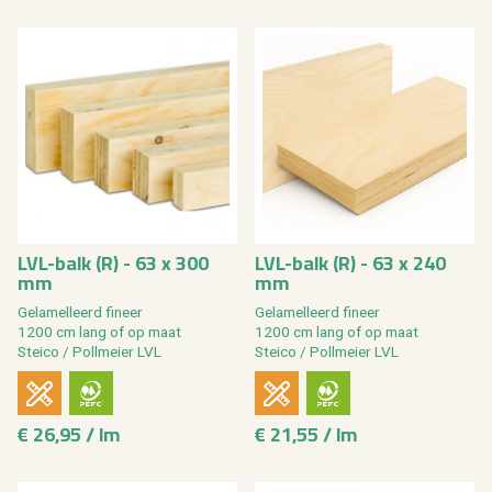
LVL-balk (R) - 63 x 300
LVL-balk (R) - 63 x 240
mm
mm
Ge­la­mel­leerd fi­neer
Ge­la­mel­leerd fi­neer
1200 cm lang of op maat
1200 cm lang of op maat
Stei­co / Poll­mei­er LVL
Stei­co / Poll­mei­er LVL
€ 26,95 / lm
€ 21,55 / lm