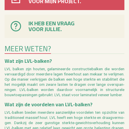
VOOR MIJN PROJECT.
IK HEB EEN VRAAG
VOOR JULLIE.
MEER WETEN?
Wat zijn LVL-bal­ken?
LVL bal­ken zijn hou­ten, ge­la­mi­neer­de con­struc­tie­bal­ken die wor­den
ver­vaar­digd door meer­de­re lagen fi­neer­hout aan me­kaar te ver­lij­men.
Op die ma­nier ver­krij­gen de bal­ken een hoge sterk­te en sta­bi­li­teit die
het mo­ge­lijk maakt om zware las­ten te dra­gen over lange over­span­
nin­gen. LVL-bal­ken wor­den daar­door voor­na­me­lijk in struc­tu­re­le
bouw­toe­pas­sin­gen ge­bruikt. LVL staat voor la­mi­na­ted ve­neer lum­ber.
Wat zijn de voor­de­len van LVL-bal­ken?
LVL-bal­ken bie­den meer­de­re aan­zien­lij­ke voor­de­len ten op­zich­te van
tra­di­ti­o­neel mas­sief hout. LVL heeft een hoge sterk­te en draag­ver­mo­
gen. Dank­zij de zeer gun­sti­ge sterk­te-ge­wichts­ver­hou­ding kun­nen
LVL-bal­ken met een re­la­tief laag ge­wicht een grote be­las­ting dra­gen.