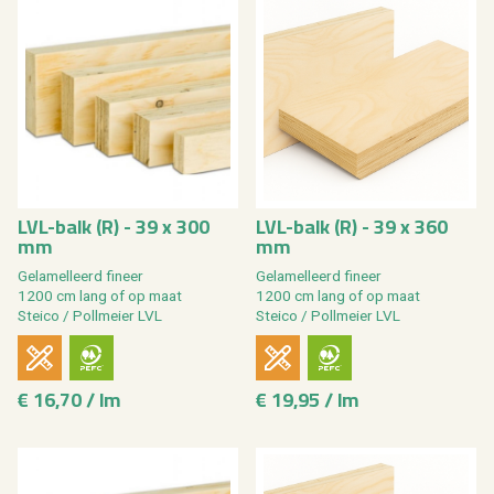
LVL-balk (R) - 39 x 300
LVL-balk (R) - 39 x 360
mm
mm
Ge­la­mel­leerd fi­neer
Ge­la­mel­leerd fi­neer
1200 cm lang of op maat
1200 cm lang of op maat
Stei­co / Poll­mei­er LVL
Stei­co / Poll­mei­er LVL
€ 16,70 / lm
€ 19,95 / lm