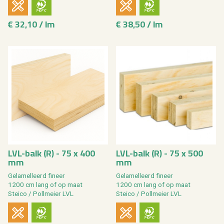
€ 32,10 / lm
€ 38,50 / lm
LVL-balk (R) - 75 x 400
LVL-balk (R) - 75 x 500
mm
mm
Ge­la­mel­leerd fi­neer
Ge­la­mel­leerd fi­neer
1200 cm lang of op maat
1200 cm lang of op maat
Stei­co / Poll­mei­er LVL
Stei­co / Poll­mei­er LVL