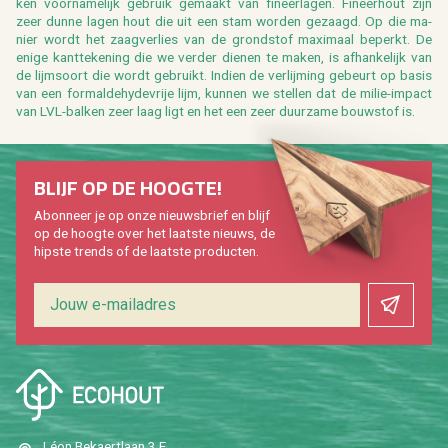
ken voor­na­me­lijk ge­bruik ge­maakt van fi­neer­la­gen. Fi­neer­hout zijn
zeer dunne lagen hout die uit een stam wor­den ge­zaagd. Op die ma­
nier wordt het zaag­ver­lies van de grond­stof maxi­maal be­perkt. De
enige kant­te­ke­ning die we ver­der die­nen te maken, is af­han­ke­lijk van
de lijm­soort die wordt ge­bruikt. In­dien de ver­lij­ming ge­beurt op basis
van een for­mal­de­hy­de­vrije lijm, kun­nen we stel­len dat de milie-im­pact
van LVL-bal­ken zeer laag ligt en het een zeer duur­za­me bouw­stof is.
BLIJF OP DE HOOG­TE!
Abon­neer je op onze nieuws­brief en blijf
op de hoog­te over het laat­ste nieuws, de
hip­s­te trends of de laat­ste pro­duc­ten.
Léon Be­kaert­laan 3 E,