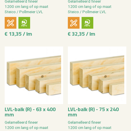
Ge­la­mel­leerd fi­neer
Ge­la­mel­leerd fi­neer
1200 cm lang of op maat
1200 cm lang of op maat
Stei­co / Poll­mei­er LVL
Stei­co / Poll­mei­er LVL
€ 13,35 / lm
€ 32,35 / lm
LVL-balk (R) - 63 x 400
LVL-balk (R) - 75 x 240
mm
mm
Ge­la­mel­leerd fi­neer
Ge­la­mel­leerd fi­neer
1200 cm lang of op maat
1200 cm lang of op maat