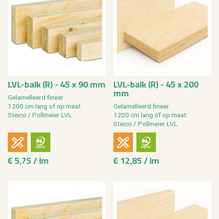
LVL-balk (R) - 45 x 90 mm
LVL-balk (R) - 45 x 200
mm
Ge­la­mel­leerd fi­neer
1200 cm lang of op maat
Ge­la­mel­leerd fi­neer
Stei­co / Poll­mei­er LVL
1200 cm lang of op maat
Stei­co / Poll­mei­er LVL
€ 5,75 / lm
€ 12,85 / lm