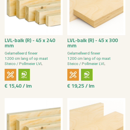
LVL-balk (R) - 45 x 240
LVL-balk (R) - 45 x 300
mm
mm
Ge­la­mel­leerd fi­neer
Ge­la­mel­leerd fi­neer
1200 cm lang of op maat
1200 cm lang of op maat
Stei­co / Poll­mei­er LVL
Stei­co / Poll­mei­er LVL
€ 15,40 / lm
€ 19,25 / lm