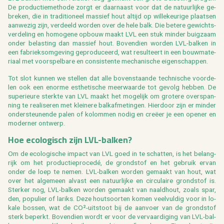
De pro­duc­tie­me­tho­de zorgt er daar­naast voor dat de na­tuur­lij­ke ge­
bre­ken, die in tra­di­ti­o­neel mas­sief hout al­tijd op wil­le­keu­ri­ge plaat­sen
aan­we­zig zijn, ver­deeld wor­den over de hele balk. Die be­te­re ge­wichts­
ver­de­ling en ho­mo­ge­ne op­bouw maakt LVL een stuk min­der buig­zaam
onder be­las­ting dan mas­sief hout. Bo­ven­dien wor­den LVL-bal­ken in
een fa­brieks­om­ge­ving ge­pro­du­ceerd, wat re­sul­teert in een bouw­ma­te­
ri­aal met voor­spel­ba­re en con­sis­ten­te me­cha­ni­sche ei­gen­schap­pen.
Tot slot kun­nen we stel­len dat alle bo­ven­staan­de tech­ni­sche voor­de­
len ook een enor­me es­the­ti­sche meer­waar­de tot ge­volg heb­ben. De
su­pe­ri­eu­re sterk­te van LVL maakt het mo­ge­lijk om gro­te­re over­span­
ning te re­a­li­se­ren met klei­ne­re balk­af­me­tin­gen. Hier­door zijn er min­der
on­der­steu­nen­de palen of ko­lom­men nodig en creëer je een ope­ner en
mo­der­ner ont­werp.
Hoe eco­lo­gisch zijn LVL-bal­ken?
Om de eco­lo­gi­sche im­pact van LVL goed in te schat­ten, is het be­lang­
rijk om het pro­duc­tie­pro­cedé, de grond­stof en het ge­bruik ervan
onder de loep te nemen. LVL-bal­ken wor­den ge­maakt van hout, wat
over het al­ge­meen al­vast een na­tuur­lij­ke en cir­cu­lai­re grond­stof is.
Ster­ker nog, LVL-bal­ken wor­den ge­maakt van naald­hout, zoals spar,
den, po­pu­lier of la­riks. Deze hout­soor­ten komen veel­vul­dig voor in lo­
ka­le bos­sen, wat de CO²-uit­stoot bij de aan­voer van de grond­stof
sterk be­perkt. Bo­ven­dien wordt er voor de ver­vaar­di­ging van LVL-bal­