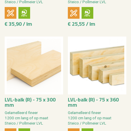
Stei­co / Poll­mei­er LVL
Stei­co / Poll­mei­er LVL
€ 35,90 / lm
€ 25,55 / lm
LVL-balk (R) - 75 x 300
LVL-balk (R) - 75 x 360
mm
mm
Ge­la­mel­leerd fi­neer
Ge­la­mel­leerd fi­neer
1200 cm lang of op maat
1200 cm lang of op maat
Stei­co / Poll­mei­er LVL
Stei­co / Poll­mei­er LVL