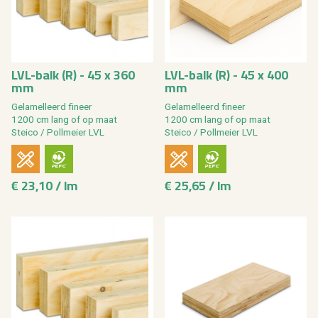
LVL-balk (R) - 45 x 360
LVL-balk (R) - 45 x 400
mm
mm
Ge­la­mel­leerd fi­neer
Ge­la­mel­leerd fi­neer
1200 cm lang of op maat
1200 cm lang of op maat
Stei­co / Poll­mei­er LVL
Stei­co / Poll­mei­er LVL
€ 23,10 / lm
€ 25,65 / lm