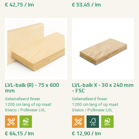
€ 42,75 / lm
€ 53,45 / lm
LVL-balk (R) - 75 x 600
LVL-balk X - 30 x 240 mm
mm
- FSC
Ge­la­mel­leerd fi­neer
Ge­la­mel­leerd fi­neer
1200 cm lang of op maat
1200 cm lang of op maat
Stei­co / Poll­mei­er LVL
Stei­co / Poll­mei­er LVL
€ 64,15 / lm
€ 12,90 / lm