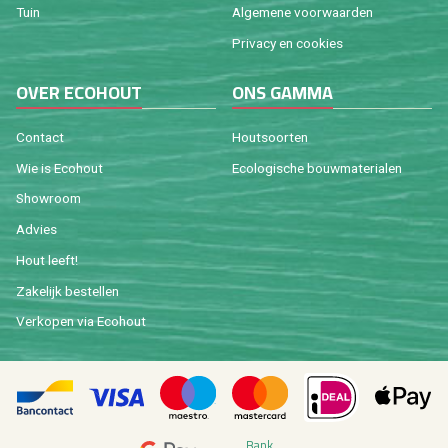
Tuin
Al­ge­me­ne voor­waar­den
Pri­va­cy en coo­kies
OVER ECO­HOUT
ONS GAMMA
Con­tact
Hout­soor­ten
Wie is Eco­hout
Eco­lo­gi­sche bouw­ma­te­ri­a­len
Show­room
Ad­vies
Hout leeft!
Za­ke­lijk be­stel­len
Ver­ko­pen via Eco­hout
Bank