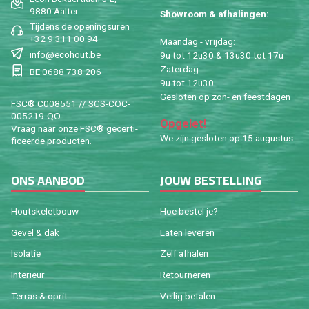
9880 Aal­ter
Show­room & af­ha­lin­gen:
Tij­dens de ope­nings­uren
+32 9 311 00 94
Maan­dag - vrij­dag:
info@​ecohout.​be
9u tot 12u30 & 13u30 tot 17u
Za­ter­dag:
BE 0688 738 206
9u tot 12u30
Ge­slo­ten op zon- en feest­da­gen
FSC® C008551 // SCS-COC-
005219-QO
Op­ge­let!
Vraag naar onze FSC® ge­cer­ti­
We zijn ge­slo­ten op 15 au­gus­tus.
fi­ceer­de pro­duc­ten.
ONS AAN­BOD
JOUW BE­STEL­LING
Houtske­let­bouw
Hoe be­stel je?
Gevel & dak
Laten le­ve­ren
Iso­la­tie
Zelf af­ha­len
In­te­ri­eur
Re­tour­ne­ren
Ter­ras & oprit
Vei­lig be­ta­len