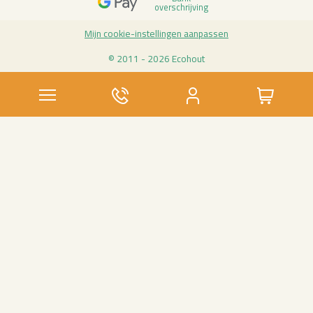
over­schrij­ving
Mijn coo­kie-in­stel­lin­gen aan­pas­sen
© 2011 - 2026 Eco­hout