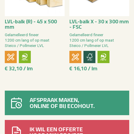
LVL-balk (R) - 45 x 500
LVL-balk X - 30 x 300 mm
mm
- FSC
Ge­la­mel­leerd fi­neer
Ge­la­mel­leerd fi­neer
1200 cm lang of op maat
1200 cm lang of op maat
Stei­co / Poll­mei­er LVL
Stei­co / Poll­mei­er LVL
€ 32,10 / lm
€ 16,10 / lm
AFSPRAAK MAKEN,
ONLINE OF BIJ ECOHOUT.
IK WIL EEN OFFERTE