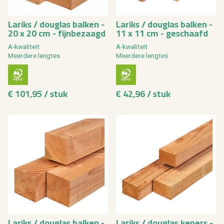
La­riks / dou­g­las bal­ken -
La­riks / dou­g­las bal­ken -
20 x 20 cm - fijn­be­zaagd
11 x 11 cm - ge­schaafd
A-kwa­li­teit
A-kwa­li­teit
Meer­de­re leng­tes
Meer­de­re leng­tes
€ 101,95 / stuk
€ 42,96 / stuk
La­riks / dou­g­las bal­ken -
La­riks / dou­g­las ke­pers -