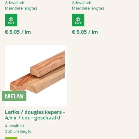
A-kwa­li­teit
A-kwa­li­teit
Meer­de­re leng­tes
Meer­de­re leng­tes
€ 5,05 / lm
€ 5,05 / lm
NIEUW
La­riks / dou­g­las ke­pers -
4,5 x 7 cm - ge­schaafd
A kwa­li­teit
250 cm leng­te