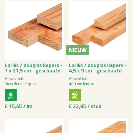
NIEUW
La­riks / dou­g­las ke­pers -
La­riks / dou­g­las ke­pers -
7 x 21,5 cm - ge­schaafd
4,5 x 9 cm - ge­schaafd
A-kwa­li­teit
A-kwa­li­teit
Meer­de­re leng­tes
400 cm leng­te
€ 15,45 / lm
€ 22,95 / stuk