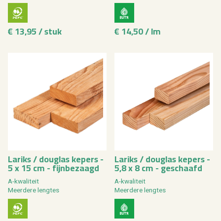
€ 13,95 / stuk
€ 14,50 / lm
La­riks / dou­g­las ke­pers -
La­riks / dou­g­las ke­pers -
5 x 15 cm - fijn­be­zaagd
5,8 x 8 cm - ge­schaafd
A-kwa­li­teit
A-kwa­li­teit
Meer­de­re leng­tes
Meer­de­re leng­tes