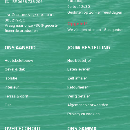
Za­ter­dag:
BE 0688 738 206
9u tot 12u30
Ge­slo­ten op zon- en feest­da­gen
FSC® C008551 // SCS-COC-
005219-QO
Op­ge­let!
Vraag naar onze FSC® ge­cer­ti­
We zijn ge­slo­ten op 15 au­gus­tus.
fi­ceer­de pro­duc­ten.
ONS AAN­BOD
JOUW BE­STEL­LING
Houtske­let­bouw
Hoe be­stel je?
Gevel & dak
Laten le­ve­ren
Iso­la­tie
Zelf af­ha­len
In­te­ri­eur
Re­tour­ne­ren
Ter­ras & oprit
Vei­lig be­ta­len
Tuin
Al­ge­me­ne voor­waar­den
Pri­va­cy en coo­kies
OVER ECO­HOUT
ONS GAMMA