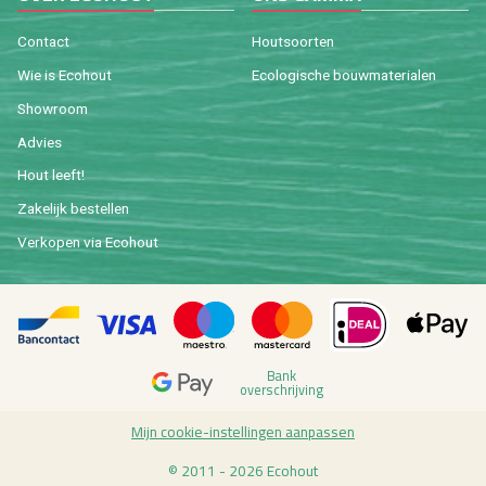
Con­tact
Hout­soor­ten
Wie is Eco­hout
Eco­lo­gi­sche bouw­ma­te­ri­a­len
Show­room
Ad­vies
Hout leeft!
Za­ke­lijk be­stel­len
Ver­ko­pen via Eco­hout
Bank
over­schrij­ving
Mijn coo­kie-in­stel­lin­gen aan­pas­sen
© 2011 - 2026 Eco­hout