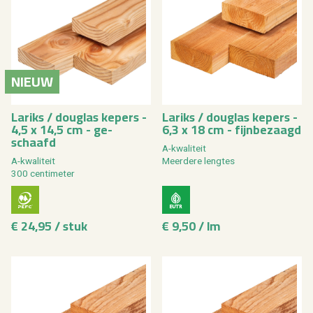
NIEUW
La­riks / dou­g­las ke­pers -
La­riks / dou­g­las ke­pers -
4,5 x 14,5 cm - ge­
6,3 x 18 cm - fijn­be­zaagd
schaafd
A-kwa­li­teit
A-kwa­li­teit
Meer­de­re leng­tes
300 cen­ti­me­ter
€ 24,95 / stuk
€ 9,50 / lm