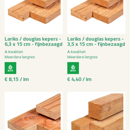
La­riks / dou­g­las ke­pers -
La­riks / dou­g­las ke­pers -
6,3 x 15 cm - fijn­be­zaagd
3,5 x 15 cm - fijn­be­zaagd
A-kwa­li­teit
A-kwa­li­teit
Meer­de­re leng­tes
Meer­de­re leng­tes
€ 8,15 / lm
€ 4,40 / lm