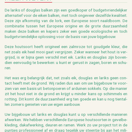
De la­riks of dou­g­las bal­ken zijn een goed­ko­per of bud­get­vrien­de­lij­ker
al­ter­na­tief voor de eiken bal­ken, met toch on­ge­veer de­zelf­de kwa­li­teit.
Deze zijn af­kom­stig van de lork, een Eu­ro­pe­se soort naald­boom. De
com­bi­na­tie tus­sen het Eu­ro­pe­se ori­gi­ne en de grote duur­zaam­heid
maken deze bal­ken en ke­pers zeker een goede eco­lo­gi­sche en toch
bud­get­vrien­de­lij­ke op­los­sing voor de basis van jouw bij­ge­bouw.
Deze hout­soort heeft ori­gi­neel een zalm­roze tot goud­ge­le kleur, die
net zoals eik heel mooi gaat ver­grij­zen. Zeker wan­neer het hout is ver­
grijsd, is er bijna geen ver­schil met eik. La­riks en dou­g­las zijn bo­ven­
dien een­vou­dig te be­wer­ken: u kunt er ge­rust in zagen, boren en schu­
ren.
Het was erg be­lang­rijk dat, net zoals eik, dou­g­las en la­riks geen con­
tact heeft met de grond. Wij raden dus aan om uw bij­ge­bouw te voor­
zien van een basis uit be­ton­poe­ren of ar­dui­nen sok­kels. Op die ma­nier
zit het hout niet in de grond en krijgt u min­der kans op schim­mels en
rot­ting. Dit komt de duur­zaam­heid erg ten goede en kan u nog tien­tal­
len zo­mers ge­nie­ten van uw eigen aan­bouw.
Uw bij­ge­bouw uit la­riks en dou­g­las kunt u op ver­schil­len­de ma­nie­ren
af­wer­ken. We heb­ben ver­schil­len­de Eu­ro­pe­se hout­soor­ten in ge­vel­be­
kle­ding, dak­af­wer­king, deu­ren en ramen. Werk zo uw pro­ject tot in de
punt­jes pro­fes­si­o­neel af en draag te­ge­lijk uw steen­tje bij aan het mi­li­