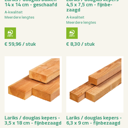
14 x 14 cm - ge­schaafd
4,5 x 7,5 cm - fijn­be­
zaagd
A-kwa­li­teit
Meer­de­re leng­tes
A-kwa­li­teit
Meer­de­re leng­tes
€ 59,96 / stuk
€ 8,30 / stuk
La­riks / dou­g­las ke­pers -
La­riks / dou­g­las ke­pers -
3,5 x 18 cm - fijn­be­zaagd
6,3 x 9 cm - fijn­be­zaagd