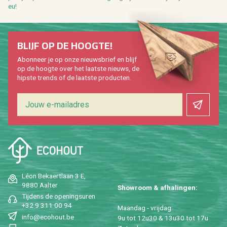
eu!
BLIJF OP DE HOOG­TE!
Abon­neer je op onze nieuws­brief en blijf
op de hoog­te over het laat­ste nieuws, de
hip­s­te trends of de laat­ste pro­duc­ten.
Léon Be­kaert­laan 3 E,
9880 Aal­ter
Show­room & af­ha­lin­gen:
Tij­dens de ope­nings­uren
+32 9 311 00 94
Maan­dag - vrij­dag:
info@​ecohout.​be
9u tot 12u30 & 13u30 tot 17u