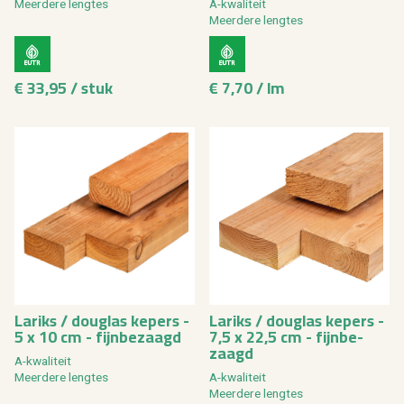
Meer­de­re leng­tes
A-kwa­li­teit
Meer­de­re leng­tes
€ 33,95 / stuk
€ 7,70 / lm
La­riks / dou­g­las ke­pers -
La­riks / dou­g­las ke­pers -
5 x 10 cm - fijn­be­zaagd
7,5 x 22,5 cm - fijn­be­
zaagd
A-kwa­li­teit
Meer­de­re leng­tes
A-kwa­li­teit
Meer­de­re leng­tes