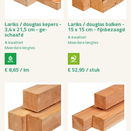
La­riks / dou­g­las ke­pers -
La­riks / dou­g­las bal­ken -
3,4 x 21,5 cm - ge­
15 x 15 cm - fijn­be­zaagd
schaafd
A-kwa­li­teit
A-kwa­li­teit
Meer­de­re leng­tes
Meer­de­re leng­tes
€ 8,65 / lm
€ 52,95 / stuk