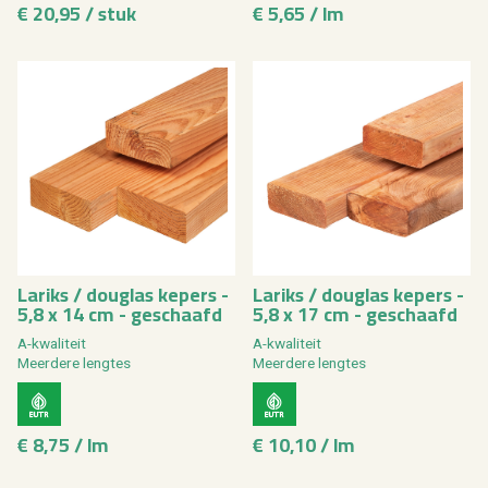
€ 20,95 / stuk
€ 5,65 / lm
La­riks / dou­g­las ke­pers -
La­riks / dou­g­las ke­pers -
5,8 x 14 cm - ge­schaafd
5,8 x 17 cm - ge­schaafd
A-kwa­li­teit
A-kwa­li­teit
Meer­de­re leng­tes
Meer­de­re leng­tes
€ 8,75 / lm
€ 10,10 / lm