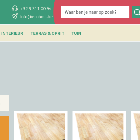
+32 9 311 00 94
showroom vandaag
info@ecohout.be
9u - 12u30
INTERIEUR
TERRAS & OPRIT
TUIN
n