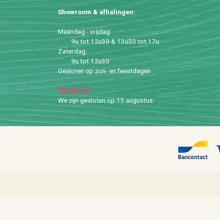
Show­room & af­ha­lin­gen:
Maan­dag - vrij­dag:
9u tot 12u30 & 13u30 tot 17u
Za­ter­dag:
9u tot 12u30
Ge­slo­ten op zon- en feest­da­gen
Op­ge­let!
We zijn ge­slo­ten op 15 au­gus­tus.