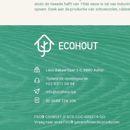
sinds de twee­de helft van 19de eeuw in tal van in­du­striël
opnam. Denk aan de pro­duc­tie van schoen­zo­len, rub­ber­l
Léon Be­kaert­laan 3 E, 9880 Aal­ter
Tij­dens de ope­nings­uren
+32 9 311 00 94
info@​ecohout.​be
BE 0688 738 206
FSC® C008551 // SCS-COC-005219-QO
Vraag naar onze FSC® ge­cer­ti­fi­ceer­de pro­duc­ten.