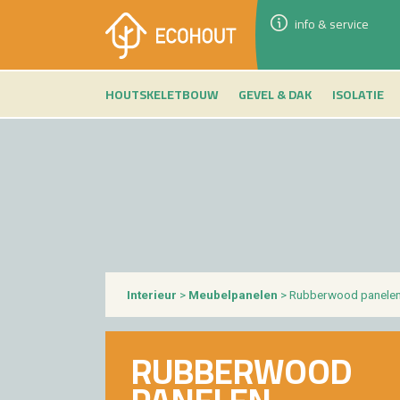
info & service
HOUTSKELETBOUW
GEVEL & DAK
ISOLATIE
In­te­ri­eur
>
Meu­bel­pa­ne­len
> Rub­ber­wood pa­ne­le
RUB­BER­WOOD