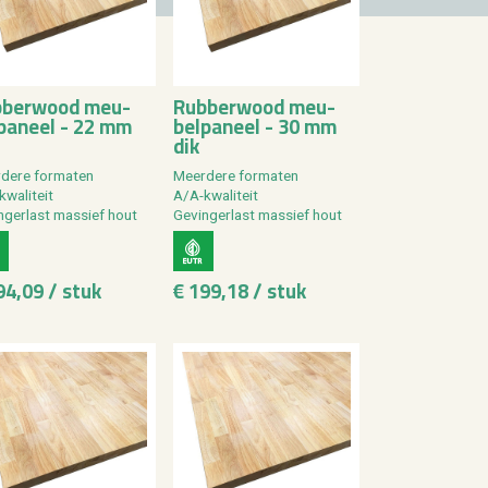
­ber­wood meu­
Rub­ber­wood meu­
­pa­neel - 22 mm
bel­pa­neel - 30 mm
dik
de­re for­ma­ten
Meer­de­re for­ma­ten
wa­li­teit
A/A-kwa­li­teit
n­ger­last mas­sief hout
Ge­vin­ger­last mas­sief hout
94,09 / stuk
€ 199,18 / stuk