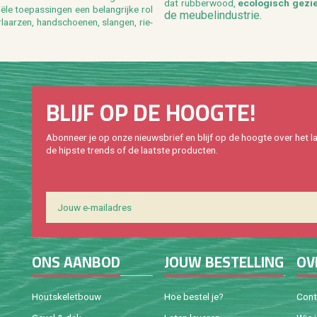
dat rub­ber­wood,
eco­lo­gisch ge­z
e toe­pas­sin­gen een be­lang­rij­ke rol
de meu­bel­in­du­strie.
aar­zen, hand­schoe­nen, slan­gen, rie­
BLIJF OP DE HOOG­TE!
Abon­neer je op onze nieuws­brief en blijf op de hoog­te over het la
de hip­s­te trends of de laat­ste pro­duc­ten.
ONS AAN­BOD
JOUW BE­STEL­LING
OV
Houtske­let­bouw
Hoe be­stel je?
Con­