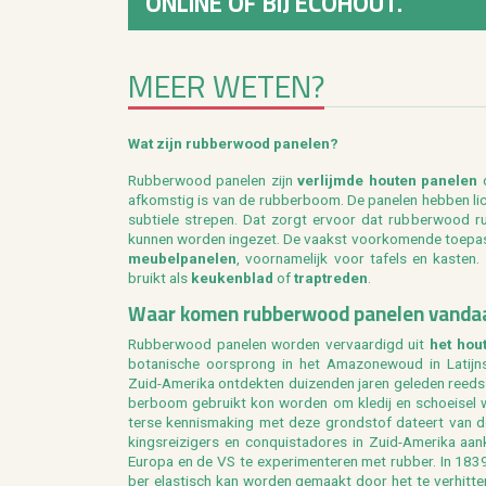
ONLINE OF BIJ ECOHOUT.
MEER WETEN?
Wat zijn rub­ber­wood pa­ne­len?
Rub­ber­wood pa­ne­len zijn
ver­lijm­de hou­ten pa­ne­len
d
af­kom­stig is van de rub­ber­boom. De pa­ne­len heb­ben lich
sub­tie­le stre­pen. Dat zorgt er­voor dat rub­ber­wood rus
kun­nen wor­den in­ge­zet. De vaakst voor­ko­men­de toe­pas
meu­bel­pa­ne­len
, voor­na­me­lijk voor ta­fels en kas­t
bruikt als
keu­ken­blad
of
trap­tre­den
.
Waar komen rub­ber­wood pa­ne­len van­d
Rub­ber­wood pa­ne­len wor­den ver­vaar­digd uit
het hou
bo­ta­ni­sche oor­sprong in het Ama­zo­ne­woud in La­tijns
Zuid-Ame­ri­ka ont­dek­ten dui­zen­den jaren ge­le­den reed
ber­boom ge­bruikt kon wor­den om kle­dij en schoei­sel 
ter­se ken­nis­ma­king met deze grond­stof da­teert van 
kings­rei­zi­gers en con­quis­ta­do­res in Zuid-Ame­ri­ka a
Eu­ro­pa en de VS te ex­pe­ri­men­te­ren met rub­ber. In 1
ber elas­tisch kan wor­den ge­maakt door het te ver­hit­te