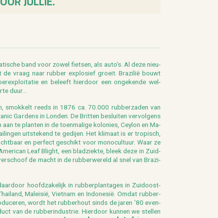
OOR JULLIE.
­ti­sche band voor zowel fiet­sen, als auto’s. Al deze nieu­
 de vraag naar rub­ber ex­plo­sief groeit. Bra­zi­lië bouwt
ber­ex­ploi­ta­tie en be­leeft hier­door een on­ge­ken­de wel­
rte duur...
am, smok­kelt reeds in 1876 ca. 70.000 rub­ber­za­den van
nic Gar­dens in Lon­den. De Brit­ten be­slui­ten ver­vol­gens
aan te plan­ten in de toen­ma­li­ge ko­lo­nies, Cey­lon en Ma­
­lin­gen uit­ste­kend te ge­dij­en. Het kli­maat is er tro­pisch,
t­baar en per­fect ge­schikt voor mo­no­cul­tuur. Waar ze
 Ame­ri­can Leaf Blight, een blad­ziek­te, bleek deze in Zuid­
er­schoof de macht in de rub­ber­we­reld al snel van Bra­zi­
r­door hoofd­za­ke­lijk in rub­ber­plan­ta­ges in Zuid­oost-
hai­land, Ma­lei­sië, Viet­nam en In­do­ne­sië. Omdat rub­ber­
­du­ce­ren, wordt het rub­ber­hout sinds de jaren ’80 even­
ct van de rub­ber­in­du­strie. Hier­door kun­nen we stel­len