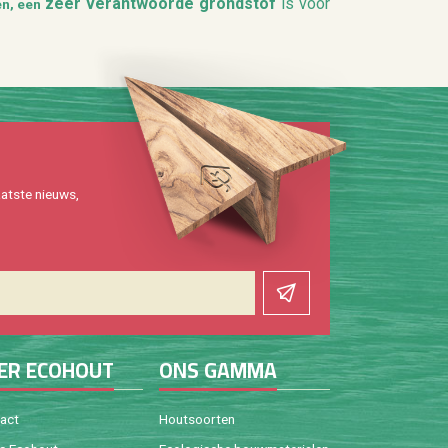
zeer
ver­ant­woor­de grond­stof
is voor
ien, een
at­ste nieuws,
ER ECO­HOUT
ONS GAMMA
tact
Hout­soor­ten