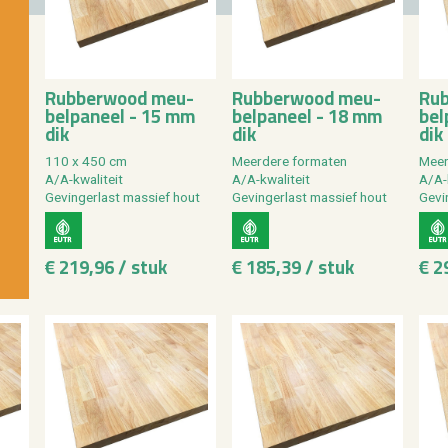
Rub­ber­wood meu­
Rub­ber­wood meu­
Rub
bel­pa­neel - 15 mm
bel­pa­neel - 18 mm
bel
dik
dik
dik
110 x 450 cm
Meer­de­re for­ma­ten
Meer­
A/A-kwa­li­teit
A/A-kwa­li­teit
A/A-k
Ge­vin­ger­last mas­sief hout
Ge­vin­ger­last mas­sief hout
Ge­vi
€ 219,96 / stuk
€ 185,39 / stuk
€ 2