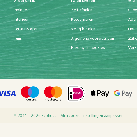
Gevel & dak
Laten le­ve­ren
Wie 
Iso­la­tie
Zelf af­ha­len
Sho
In­te­ri­eur
Re­tour­ne­ren
Ad­v
Ter­ras & oprit
Vei­lig be­ta­len
Hout 
Tuin
Al­ge­me­ne voor­waar­den
Za­ke­
Pri­va­cy en coo­kies
Ver­k
© 2011 - 2026 Eco­hout |
Mijn coo­kie-in­stel­lin­gen aan­pas­sen