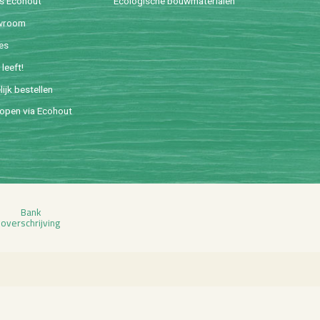
is Eco­hout
Eco­lo­gi­sche bouw­ma­te­ri­a­len
w­room
ies
leeft!
lijk be­stel­len
o­pen via Eco­hout
Bank
over­schrij­ving