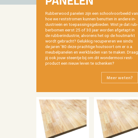
PA­NE­LEN
Rub­ber­wood pa­ne­len zijn een school­voor­beeld van
hoe we rest­stro­men kun­nen be­nut­ten in an­de­re in­
du­strieën en toe­pas­sings­ge­bie­den. Wist je dat rub­
ber­bo­men eerst 25 of 30 jaar wor­den af­ge­tapt in
de rub­ber­in­du­strie, al­vo­rens het op de hout­markt
wordt ge­bracht? Ge­luk­kig re­cu­pe­re­ren we sinds
de jaren ’80 deze prach­ti­ge hout­soort om er o.a.
meu­bel­pa­ne­len en werk­bla­den van te maken. Draag
jij ook jouw steen­tje bij om dit won­der­mooi rest­
pro­duct een nieuw leven te schen­ken?
Meer weten?