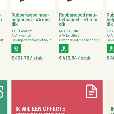
­
Rub­ber­wood meu­
Rub­ber­wood meu­
Rub
m
bel­pa­neel - 44 mm
bel­pa­neel - 51 mm
bel
dik
dik
dik
110 x 450 cm
65 x 510 cm
65 x
A/A-kwa­li­teit
A/A-kwa­li­teit
A/A-k
out
Ge­vin­ger­last mas­sief hout
Ge­vin­ger­last mas­sief hout
Ge­vi
€ 451,78 / stuk
€ 415,84 / stuk
€ 4
IK WIL EEN OFFERTE
I