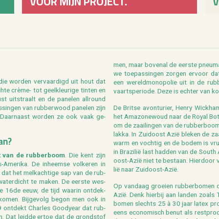
VOOR MIJN PROJECT.
V
men, maar bo­ven­al de eer­ste pneu­ma
we toe­pas­sin­gen zor­gen er­voor dat
ie wor­den ver­vaar­digd uit hout dat
een we­reld­mo­no­po­lie uit in de rub­
­te crème- tot geel­kleu­ri­ge tin­ten en
vaarts­pe­ri­o­de. Deze is ech­ter van ko
t uit­straalt en de pa­ne­len all­round
­sin­gen van rub­ber­wood pa­ne­len zijn
De Brit­se avon­tu­rier, Henry Wick­h
en. Daar­naast wor­den ze ook vaak ge­
het Ama­zo­ne­woud naar de Royal Bo­ta­
om de zaai­lin­gen van de rub­ber­boom 
lak­ka. In Zuid­oost Azië ble­ken de zaai
aan?
warm en voch­tig en de bodem is vruch
in Bra­zi­lië last had­den van de South
t van de rub­ber­boom
. Die kent zijn
oost-Azië niet te be­staan. Hier­door v
-Ame­ri­ka. De in­heem­se vol­ke­ren in
lië naar Zuid­oost-Azië.
s dat het melk­ach­ti­ge sap van de rub­
wa­ter­dicht te maken. De eer­ste wes­
Op van­daag groei­en rub­ber­bo­men daa
de 16de eeuw, de tijd waar­in ont­dek­
Azië. Denk hier­bij aan lan­den zoals T
an­ko­men. Bij­ge­volg begon men ook in
bo­men slechts 25 à 30 jaar latex pro
839 ont­dekt Char­les Goodyear dat rub­
eens eco­no­misch benut als rest­pro­du
n. Dat leid­de ertoe dat de grond­stof