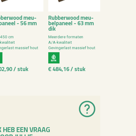
­ber­wood meu­
Rub­ber­wood meu­
­pa­neel - 56 mm
bel­pa­neel - 63 mm
dik
 450 cm
Meer­de­re for­ma­ten
wa­li­teit
A/A-kwa­li­teit
n­ger­last mas­sief hout
Ge­vin­ger­last mas­sief hout
02,90 / stuk
€ 484,16 / stuk
K HEB EEN VRAAG