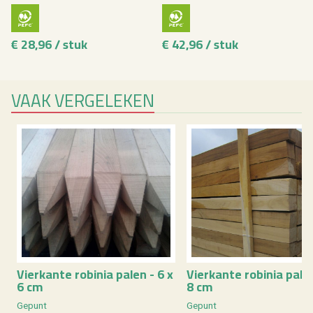
€ 28,96 / stuk
€ 42,96 / stuk
VAAK VER­GE­LE­KEN
Vier­kan­te ro­bi­nia palen - 6 x
Vier­kan­te ro­bi­nia pale
6 cm
8 cm
Ge­punt
Ge­punt