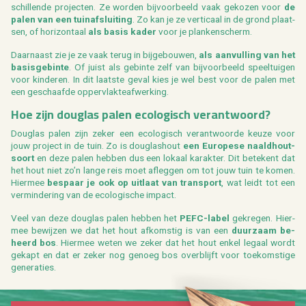
schil­len­de pro­jec­ten. Ze wor­den bij­voor­beeld vaak ge­ko­zen voor
de
palen van een tuin­af­slui­ting
. Zo kan je ze ver­ti­caal in de grond plaat­
sen, of ho­ri­zon­taal
als basis kader
voor je plan­ken­scherm.
Daar­naast zie je ze vaak terug in bij­ge­bou­wen,
als aan­vul­ling van het
ba­sis­ge­bin­te
. Of juist als ge­bin­te zelf van bij­voor­beeld speel­tui­gen
voor kin­de­ren. In dit laat­ste geval kies je wel best voor de palen met
een ge­schaaf­de op­per­vlak­te­af­wer­king.
Hoe zijn dou­g­las palen eco­lo­gisch ver­ant­woord?
Dou­g­las palen zijn zeker een eco­lo­gisch ver­ant­woor­de keuze voor
jouw pro­ject in de tuin. Zo is dou­g­las­hout
een Eu­ro­pe­se naald­hout­
soort
en deze palen heb­ben dus een lo­kaal ka­rak­ter. Dit be­te­kent dat
het hout niet zo’n lange reis moet af­leg­gen om tot jouw tuin te komen.
Hier­mee
be­spaar je ook op uit­laat van trans­port
, wat leidt tot een
ver­min­de­ring van de eco­lo­gi­sche im­pact.
Veel van deze dou­g­las palen heb­ben het
PEFC-label
ge­kre­gen. Hier­
mee be­wij­zen we dat het hout af­kom­stig is van een
duur­zaam be­
heerd bos
. Hier­mee weten we zeker dat het hout enkel le­gaal wordt
ge­kapt en dat er zeker nog ge­noeg bos over­blijft voor toe­kom­sti­ge
ge­ne­ra­ties.