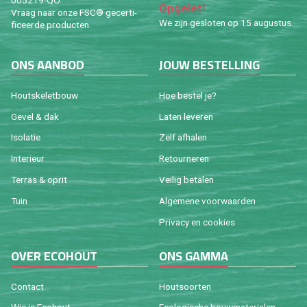
005219-QO
Op­ge­let!
Vraag naar onze FSC® ge­cer­ti­
We zijn ge­slo­ten op 15 au­gus­tus.
fi­ceer­de pro­duc­ten.
ONS AAN­BOD
JOUW BE­STEL­LING
Houtske­let­bouw
Hoe be­stel je?
Gevel & dak
Laten le­ve­ren
Iso­la­tie
Zelf af­ha­len
In­te­ri­eur
Re­tour­ne­ren
Ter­ras & oprit
Vei­lig be­ta­len
Tuin
Al­ge­me­ne voor­waar­den
Pri­va­cy en coo­kies
OVER ECO­HOUT
ONS GAMMA
Con­tact
Hout­soor­ten