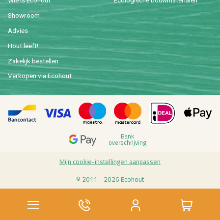
Wie is Eco­hout
Eco­lo­gi­sche bouw­ma­te­ri­a­len
Show­room
Ad­vies
Hout leeft!
Za­ke­lijk be­stel­len
Ver­ko­pen via Eco­hout
Bank
over­schrij­ving
Mijn coo­kie-in­stel­lin­gen aan­pas­sen
© 2011 - 2026 Eco­hout