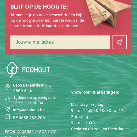
BLIJF OP DE HOOG­TE!
Abon­neer je op onze nieuws­brief en blijf
op de hoog­te over het laat­ste nieuws, de
hip­s­te trends of de laat­ste pro­duc­ten.
Léon Be­kaert­laan 3 E,
9880 Aal­ter
Show­room & af­ha­lin­gen:
Tij­dens de ope­nings­uren
+32 9 311 00 94
Maan­dag - vrij­dag:
info@​ecohout.​be
9u tot 12u30 & 13u30 tot 17u
Za­ter­dag:
BE 0688 738 206
9u tot 12u30
Ge­slo­ten op zon- en feest­da­gen
FSC® C008551 // SCS-COC-