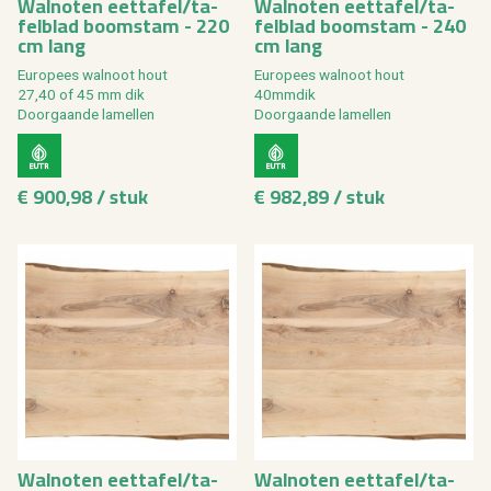
Wal­no­ten eet­ta­fel/ta­
Wal­no­ten eet­ta­fel/ta­
fel­blad boom­stam - 220
fel­blad boom­stam - 240
cm lang
cm lang
Eu­ro­pees wal­noot hout
Eu­ro­pees wal­noot hout
27,40 of 45 mm dik
40mm­dik
Door­gaan­de la­mel­len
Door­gaan­de la­mel­len
€ 900,98 / stuk
€ 982,89 / stuk
Wal­no­ten eet­ta­fel/ta­
Wal­no­ten eet­ta­fel/ta­