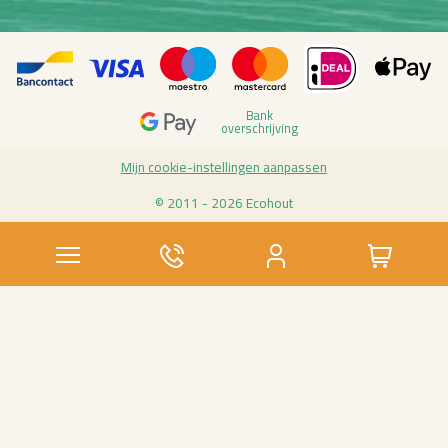
Bank
over­schrij­ving
Mijn coo­kie-in­stel­lin­gen aan­pas­sen
© 2011 - 2026 Eco­hout