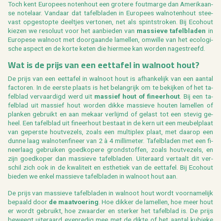
Toch kent Eu­ro­pees no­ten­hout een gro­te­re fout­mar­ge dan Ame­ri­kaan­
se no­te­laar. Van­daar dat ta­fel­bla­den in Eu­ro­pees wal­no­ten­hout stee­
vast op­ge­stop­te deel­tjes ver­to­nen, net als spint­stro­ken. Bij Eco­hout
kie­zen we re­so­luut voor het aan­bie­den van
mas­sie­ve ta­fel­bla­den
in
Eu­ro­pe­se wal­noot met door­gaan­de la­mel­len, om­wil­le van het eco­lo­gi­
sche as­pect en de korte keten die hier­mee kan wor­den na­ge­streefd.
Wat is de prijs van een eet­ta­fel in wal­noot hout?
De prijs van een eet­ta­fel in wal­noot hout is af­han­ke­lijk van een aan­tal
fac­to­ren. In de eer­ste plaats is het be­lang­rijk om te be­kij­ken of het ta­
fel­blad ver­vaar­digd werd uit
mas­sief hout of fi­neer­hout
. Bij een ta­
fel­blad uit mas­sief hout wor­den dikke mas­sie­ve hou­ten la­mel­len of
plan­ken ge­bruikt en aan me­kaar ver­lijmd of ge­last tot een ste­vig ge­
heel. Een ta­fel­blad uit fi­neer­hout be­staat in de kern uit een meu­bel­plaat
van ge­pers­te hout­ve­zels, zoals een mul­ti­plex plaat, met daar­op een
dunne laag wal­no­ten­fi­neer van 2 à 4 mil­li­me­ter. Ta­fel­bla­den met een fi­
neer­laag ge­brui­ken goed­ko­pe­re grond­stof­fen, zoals hout­ve­zels, en
zijn goed­ko­per dan mas­sie­ve ta­fel­bla­den. Ui­ter­aard ver­taalt dit ver­
schil zich ook in de kwa­li­teit en es­the­tiek van de eet­ta­fel. Bij Eco­hout
bie­den we enkel mas­sie­ve ta­fel­bla­den in wal­noot hout aan.
De prijs van mas­sie­ve ta­fel­bla­den in wal­noot hout wordt voor­na­me­lijk
be­paald door
de maat­voe­ring
. Hoe dik­ker de la­mel­len, hoe meer hout
er wordt ge­bruikt, hoe zwaar­der en ster­ker het ta­fel­blad is. De prijs
be­weegt ui­ter­aard even­re­dig mee met de dikte of het aan­tal ku­bie­ke