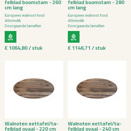
fel­blad boom­stam - 260
fel­blad boom­stam - 280
cm lang
cm lang
Eu­ro­pees wal­noot hout
Eu­ro­pees wal­noot hout
40mm­dik
40mm­dik
Door­gaan­de la­mel­len
Door­gaan­de la­mel­len
€ 1064,80 / stuk
€ 1146,71 / stuk
Wal­no­ten eet­ta­fel/ta­
Wal­no­ten eet­ta­fel/ta­
fel­blad ovaal - 220 cm
fel­blad ovaal - 240 cm