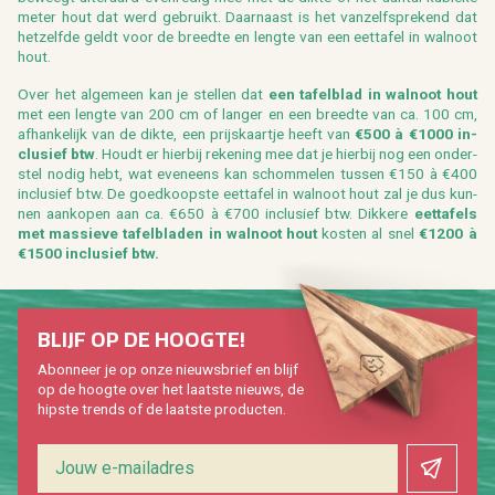
meter hout dat werd ge­bruikt. Daar­naast is het van­zelf­spre­kend dat
het­zelf­de geldt voor de breed­te en leng­te van een eet­ta­fel in wal­noot
hout.
Over het al­ge­meen kan je stel­len dat
een ta­fel­blad in wal­noot
hout
met een leng­te van 200 cm of lan­ger en een breed­te van ca. 100 cm,
af­han­ke­lijk van de dikte, een prijs­kaart­je heeft van
€500 à €1000 in­
clu­sief btw
. Houdt er hier­bij re­ke­ning mee dat je hier­bij nog een on­der­
stel nodig hebt, wat even­eens kan schom­me­len tus­sen €150 à €400
in­clu­sief btw. De goed­koop­ste eet­ta­fel in wal­noot hout zal je dus kun­
nen aan­ko­pen aan ca. €650 à €700 in­clu­sief btw. Dik­ke­re
eet­ta­fels
met mas­sie­ve ta­fel­bla­den in wal­noot hout
kos­ten al snel
€1200 à
€1500 in­clu­sief btw.
BLIJF OP DE HOOG­TE!
Abon­neer je op onze nieuws­brief en blijf
op de hoog­te over het laat­ste nieuws, de
hip­s­te trends of de laat­ste pro­duc­ten.