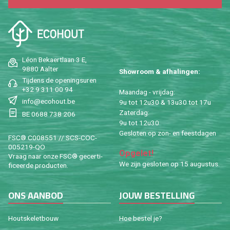
Léon Be­kaert­laan 3 E,
9880 Aal­ter
Show­room & af­ha­lin­gen:
Tij­dens de ope­nings­uren
+32 9 311 00 94
Maan­dag - vrij­dag:
info@​ecohout.​be
9u tot 12u30 & 13u30 tot 17u
Za­ter­dag:
BE 0688 738 206
9u tot 12u30
Ge­slo­ten op zon- en feest­da­gen
FSC® C008551 // SCS-COC-
005219-QO
Op­ge­let!
Vraag naar onze FSC® ge­cer­ti­
We zijn ge­slo­ten op 15 au­gus­tus.
fi­ceer­de pro­duc­ten.
ONS AAN­BOD
JOUW BE­STEL­LING
Houtske­let­bouw
Hoe be­stel je?