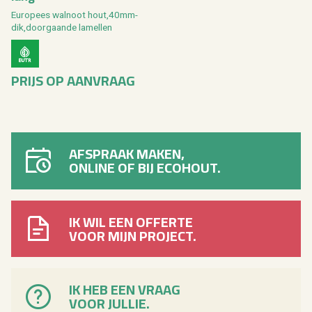
Eu­ro­pees wal­noot hout,40mm­
dik,door­gaan­de la­mel­len
PRIJS OP AAN­VRAAG
AFSPRAAK MAKEN,
ONLINE OF BIJ ECOHOUT.
IK WIL EEN OFFERTE
VOOR MIJN PROJECT.
IK HEB EEN VRAAG
VOOR JULLIE.