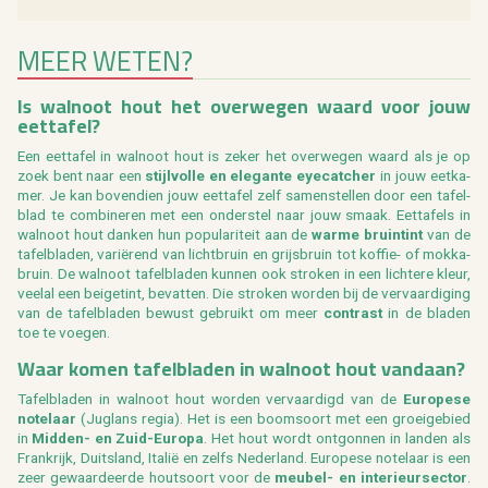
MEER WETEN?
Is wal­noot hout het over­we­gen waard voor jouw
eet­ta­fel?
Een eet­ta­fel in wal­noot hout is zeker het over­we­gen waard als je op
zoek bent naar een
stijl­vol­le en ele­gan­te ey­e­cat­cher
in jouw eet­ka­
mer. Je kan bo­ven­dien jouw eet­ta­fel zelf sa­men­stel­len door een ta­fel­
blad te com­bi­ne­ren met een on­der­stel naar jouw smaak. Eet­ta­fels in
wal­noot hout dan­ken hun po­pu­la­ri­teit aan de
warme bruin­tint
van de
ta­fel­bla­den, variërend van licht­bruin en grijs­bruin tot kof­fie- of mok­ka­
b­ruin. De wal­noot ta­fel­bla­den kun­nen ook stro­ken in een lich­te­re kleur,
veel­al een bei­ge­tint, be­vat­ten. Die stro­ken wor­den bij de ver­vaar­di­ging
van de ta­fel­bla­den be­wust ge­bruikt om meer
con­trast
in de bla­den
toe te voe­gen.
Waar komen ta­fel­bla­den in wal­noot hout van­daan?
Ta­fel­bla­den in wal­noot hout wor­den ver­vaar­digd van de
Eu­ro­pe­se
no­te­laar
(Jug­lans regia). Het is een boom­soort met een groei­ge­bied
in
Mid­den- en Zuid-Eu­ro­pa
. Het hout wordt ont­gon­nen in lan­den als
Frank­rijk, Duits­land, Italië en zelfs Ne­der­land. Eu­ro­pe­se no­te­laar is een
zeer ge­waar­deer­de hout­soort voor de
meu­bel- en in­te­ri­eur­sec­tor
.