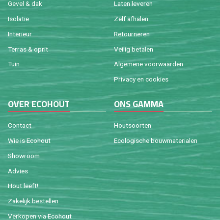
Gevel & dak
Laten le­ve­ren
Iso­la­tie
Zelf af­ha­len
In­te­ri­eur
Re­tour­ne­ren
Ter­ras & oprit
Vei­lig be­ta­len
Tuin
Al­ge­me­ne voor­waar­den
Pri­va­cy en coo­kies
OVER ECO­HOUT
ONS GAMMA
Con­tact
Hout­soor­ten
Wie is Eco­hout
Eco­lo­gi­sche bouw­ma­te­ri­a­len
Show­room
Ad­vies
Hout leeft!
Za­ke­lijk be­stel­len
Ver­ko­pen via Eco­hout