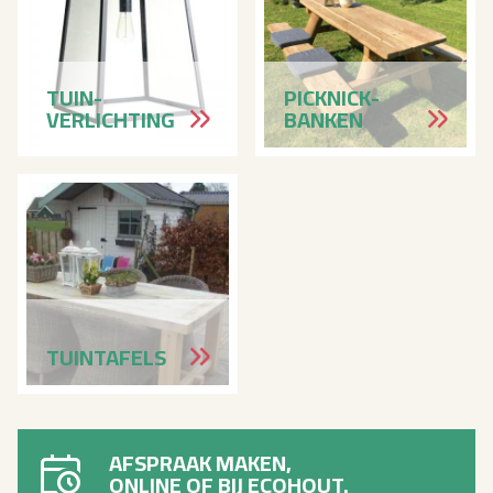
TUIN­
PICKNICK­
VERLICHT­ING
BANKEN
TUIN­TAFELS
AFSPRAAK MAKEN,
ONLINE OF BIJ ECOHOUT.