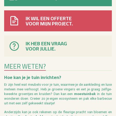
IK WIL EEN OFFERTE
VOOR MIJN PROJECT.
IK HEB EEN VRAAG
VOOR JULLIE.
MEER WETEN?
Hoe kan je je tuin in­rich­ten?
Er zijn heel wat meu­bels voor je tuin, waar­mee je de aan­kle­ding en luxe
met­een mee ver­hoogt. Heb je groe­ne vin­gers en eet je graag zelf­ge­
kweek­te groen­tjes en krui­den? Dan kan een
moes­tuin­bak
in de tuin
won­de­ren doen. Creëer zo je eigen eco­sys­teem en pak elke bar­be­cue
uit met een zelf ge­kweekt slaatje!
An­der­zijds kan je ook re­ke­nen op de fleu­ri­ge pracht van bloe­men en