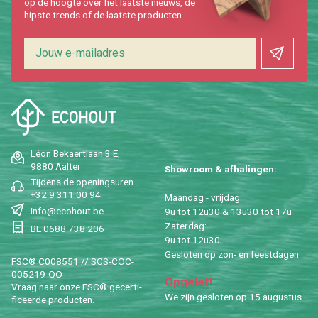
op de hoog­te over het laat­ste nieuws, de
hip­s­te trends of de laat­ste pro­duc­ten.
Léon Be­kaert­laan 3 E,
9880 Aal­ter
Show­room & af­ha­lin­gen:
Tij­dens de ope­nings­uren
+32 9 311 00 94
Maan­dag - vrij­dag:
info@​ecohout.​be
9u tot 12u30 & 13u30 tot 17u
Za­ter­dag:
BE 0688 738 206
9u tot 12u30
Ge­slo­ten op zon- en feest­da­gen
FSC® C008551 // SCS-COC-
005219-QO
Op­ge­let!
Vraag naar onze FSC® ge­cer­ti­
We zijn ge­slo­ten op 15 au­gus­tus.
fi­ceer­de pro­duc­ten.