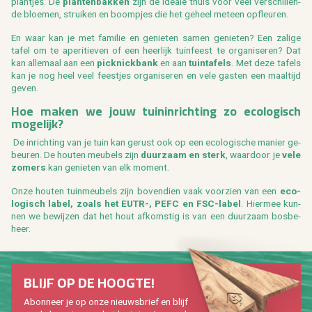
plant­jes. De
plan­ten­bak­ken
zijn de ide­a­le thuis voor veel ver­schil­len­
de bloe­men, strui­ken en boom­pjes die het ge­heel met­een op­fleu­ren.
En waar kan je met fa­mi­lie en ge­nie­ten samen ge­nie­ten? Een za­li­ge
tafel om te ape­ri­tie­ven of een heer­lijk tuin­feest te or­ga­ni­se­ren? Dat
kan al­le­maal aan een
pick­nick­bank
en aan
tuin­ta­fels
. Met deze ta­fels
kan je nog heel veel feest­jes or­ga­ni­se­ren en vele gas­ten een maal­tijd
geven.
Hoe maken we jouw tuin­in­rich­ting zo eco­lo­gisch
mo­ge­lijk?
De in­rich­ting van je tuin kan ge­rust ook op een eco­lo­gi­sche ma­nier ge­
beu­ren. De hou­ten meu­bels zijn
duur­zaam en sterk
, waar­door je
vele
zo­mers
kan ge­nie­ten van elk mo­ment.
Onze hou­ten tuin­meu­bels zijn bo­ven­dien vaak voor­zien van een
eco­
lo­gisch label, zoals het EUTR-, PEFC en FSC-label
. Hier­mee kun­
nen we be­wij­zen dat het hout af­kom­stig is van een duur­zaam bos­be­
heer.
BLIJF OP DE HOOG­TE!
Abon­neer je op onze nieuws­brief en blijf