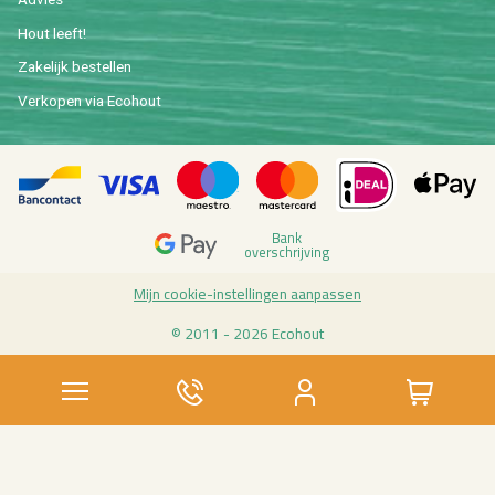
Hout leeft!
Za­ke­lijk be­stel­len
Ver­ko­pen via Eco­hout
Bank
over­schrij­ving
Mijn coo­kie-in­stel­lin­gen aan­pas­sen
© 2011 - 2026 Eco­hout