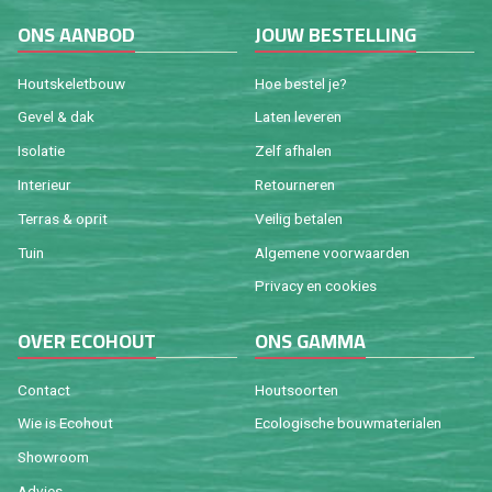
ONS AAN­BOD
JOUW BE­STEL­LING
Houtske­let­bouw
Hoe be­stel je?
Gevel & dak
Laten le­ve­ren
Iso­la­tie
Zelf af­ha­len
In­te­ri­eur
Re­tour­ne­ren
Ter­ras & oprit
Vei­lig be­ta­len
Tuin
Al­ge­me­ne voor­waar­den
Pri­va­cy en coo­kies
OVER ECO­HOUT
ONS GAMMA
Con­tact
Hout­soor­ten
Wie is Eco­hout
Eco­lo­gi­sche bouw­ma­te­ri­a­len
Show­room
Ad­vies