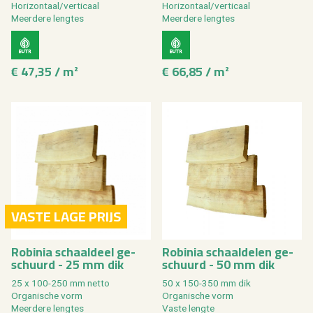
Ho­ri­zon­taal/ver­ti­caal
Ho­ri­zon­taal/ver­ti­caal
Meer­de­re leng­tes
Meer­de­re leng­tes
€ 47,35 / m²
€ 66,85 / m²
VASTE LAGE PRIJS
Ro­bi­nia schaal­deel ge­
Ro­bi­nia schaal­de­len ge­
schuurd - 25 mm dik
schuurd - 50 mm dik
25 x 100-250 mm netto
50 x 150-350 mm dik
Or­ga­ni­sche vorm
Or­ga­ni­sche vorm
Meer­de­re leng­tes
Vaste leng­te