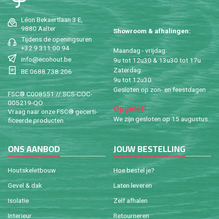
Léon Be­kaert­laan 3 E,
9880 Aal­ter
Show­room & af­ha­lin­gen:
Tij­dens de ope­nings­uren
+32 9 311 00 94
Maan­dag - vrij­dag:
info@​ecohout.​be
9u tot 12u30 & 13u30 tot 17u
Za­ter­dag:
BE 0688 738 206
9u tot 12u30
Ge­slo­ten op zon- en feest­da­gen
FSC® C008551 // SCS-COC-
005219-QO
Op­ge­let!
Vraag naar onze FSC® ge­cer­ti­
We zijn ge­slo­ten op 15 au­gus­tus.
fi­ceer­de pro­duc­ten.
ONS AAN­BOD
JOUW BE­STEL­LING
Houtske­let­bouw
Hoe be­stel je?
Gevel & dak
Laten le­ve­ren
Iso­la­tie
Zelf af­ha­len
In­te­ri­eur
Re­tour­ne­ren