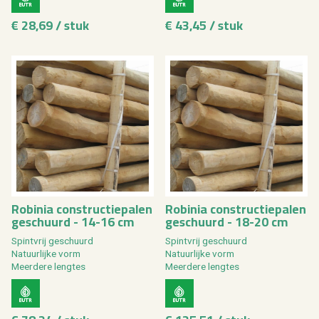
€ 28,69 / stuk
€ 43,45 / stuk
Ro­bi­nia con­struc­tie­pa­len
Ro­bi­nia con­struc­tie­pa­len
ge­schuurd - 14-16 cm
ge­schuurd - 18-20 cm
Spint­vrij ge­schuurd
Spint­vrij ge­schuurd
Na­tuur­lij­ke vorm
Na­tuur­lij­ke vorm
Meer­de­re leng­tes
Meer­de­re leng­tes