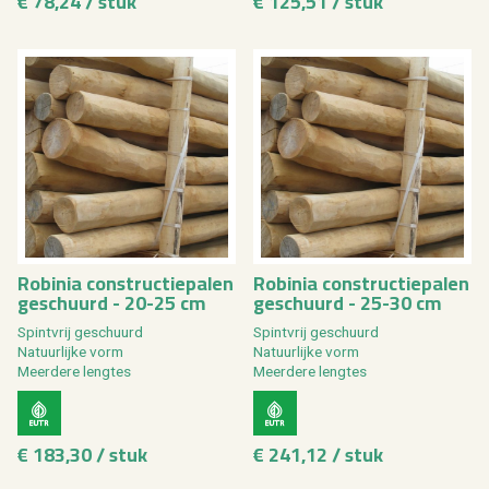
€ 78,24 / stuk
€ 125,51 / stuk
Ro­bi­nia con­struc­tie­pa­len
Ro­bi­nia con­struc­tie­pa­len
ge­schuurd - 20-25 cm
ge­schuurd - 25-30 cm
Spint­vrij ge­schuurd
Spint­vrij ge­schuurd
Na­tuur­lij­ke vorm
Na­tuur­lij­ke vorm
Meer­de­re leng­tes
Meer­de­re leng­tes
€ 183,30 / stuk
€ 241,12 / stuk