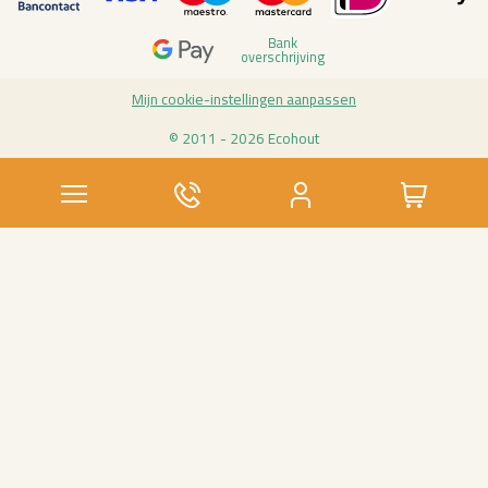
Bank
over­schrij­ving
Mijn coo­kie-in­stel­lin­gen aan­pas­sen
© 2011 - 2026 Eco­hout