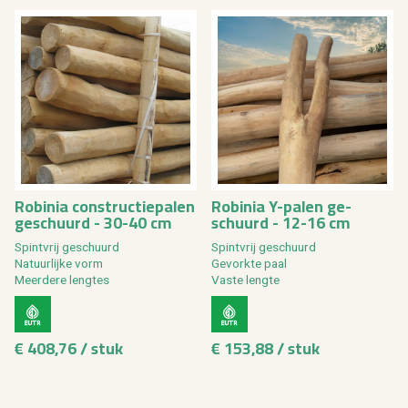
Ro­bi­nia con­struc­tie­pa­len
Ro­bi­nia Y-palen ge­
ge­schuurd - 30-40 cm
schuurd - 12-16 cm
Spint­vrij ge­schuurd
Spint­vrij ge­schuurd
Na­tuur­lij­ke vorm
Ge­vork­te paal
Meer­de­re leng­tes
Vaste leng­te
€ 408,76 / stuk
€ 153,88 / stuk