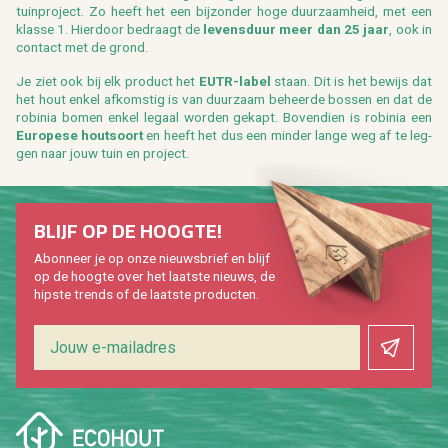
tuin­pro­ject. Zo heeft het een bij­zon­der hoge duur­zaam­heid, met een
klas­se 1. Hier­door be­draagt de
le­vens­duur meer dan 25 jaar
, ook in
con­tact met de grond.
Je ziet ook bij elk pro­duct het
EUTR-label
staan. Dit is het be­wijs dat
het hout enkel af­kom­stig is van duur­zaam be­heer­de bos­sen en dat de
ro­bi­nia bomen enkel le­gaal wor­den ge­kapt. Bo­ven­dien is ro­bi­nia een
Eu­ro­pe­se hout­soort
en heeft het dus een min­der lange weg af te leg­
gen naar jouw tuin en pro­ject.
BLIJF OP DE HOOG­TE!
Abon­neer je op onze nieuws­brief en blijf
op de hoog­te over het laat­ste nieuws, de
hip­s­te trends of de laat­ste pro­duc­ten.