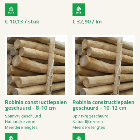
€ 10,13 / stuk
€ 32,90 / lm
Ro­bi­nia con­struc­tie­pa­len
Ro­bi­nia con­struc­tie­pa­len
ge­schuurd - 8-10 cm
ge­schuurd - 10-12 cm
Spint­vrij ge­schuurd
Spint­vrij ge­schuurd
Na­tuur­lij­ke vorm
Na­tuur­lij­ke vorm
Meer­de­re leng­tes
Meer­de­re leng­tes