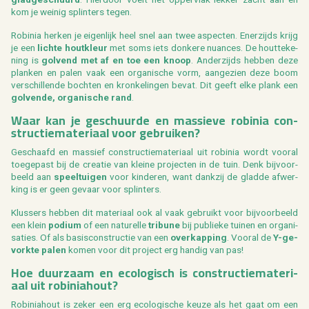
kom je wei­nig splin­ters tegen.
Ro­bi­nia her­ken je ei­gen­lijk heel snel aan twee as­pec­ten. Ener­zijds krijg
je een
lich­te hout­kleur
met soms iets don­ke­re nu­an­ces. De hout­te­ke­
ning is
gol­vend met af en toe een knoop
. An­der­zijds heb­ben deze
plan­ken en palen vaak een or­ga­ni­sche vorm, aan­ge­zien deze boom
ver­schil­len­de boch­ten en kron­ke­lin­gen bevat. Dit geeft elke plank een
gol­ven­de, or­ga­ni­sche rand
.
Waar kan je ge­schuur­de en mas­sie­ve ro­bi­nia con­
struc­tie­ma­te­ri­aal voor ge­brui­ken?
Ge­schaafd en mas­sief con­struc­tie­ma­te­ri­aal uit ro­bi­nia wordt voor­al
toe­ge­past bij de cre­a­tie van klei­ne pro­jec­ten in de tuin. Denk bij­voor­
beeld aan
speel­tui­gen
voor kin­de­ren, want dank­zij de glad­de af­wer­
king is er geen ge­vaar voor splin­ters.
Klus­sers heb­ben dit ma­te­ri­aal ook al vaak ge­bruikt voor bij­voor­beeld
een klein
po­di­um
of een na­tu­rel­le
tri­bu­ne
bij pu­blie­ke tui­nen en or­ga­ni­
sa­ties. Of als ba­sis­con­struc­tie van een
over­kap­ping
. Voor­al de
Y-ge­
vork­te palen
komen voor dit pro­ject erg han­dig van pas!
Hoe duur­zaam en eco­lo­gisch is con­struc­tie­ma­te­ri­
aal uit ro­bi­nia­hout?
Ro­bi­nia­hout is zeker een erg eco­lo­gi­sche keuze als het gaat om een