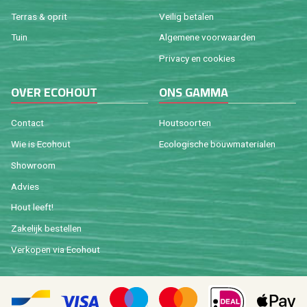
Ter­ras & oprit
Vei­lig be­ta­len
Tuin
Al­ge­me­ne voor­waar­den
Pri­va­cy en coo­kies
OVER ECO­HOUT
ONS GAMMA
Con­tact
Hout­soor­ten
Wie is Eco­hout
Eco­lo­gi­sche bouw­ma­te­ri­a­len
Show­room
Ad­vies
Hout leeft!
Za­ke­lijk be­stel­len
Ver­ko­pen via Eco­hout