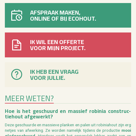
AFSPRAAK MAKEN,
ONLINE OF BIJ ECOHOUT.
IK WIL EEN OFFERTE
VOOR MIJN PROJECT.
IK HEB EEN VRAAG
VOOR JULLIE.
MEER WETEN?
Hoe is het ge­schuurd en mas­sief ro­bi­nia con­struc­
tie­hout af­ge­werkt?
Deze ge­schuur­de en mas­sie­ve plan­ken en palen uit ro­bi­nia­hout zijn erg
net­jes van af­wer­king. Ze wor­den na­me­lijk tij­dens de pro­duc­tie
mooi
glad­ge­schuurd
. Hier­door voelt het op­per­vlak lek­ker zacht aan en