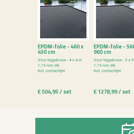
EPDM-folie - 460 x
EPDM-folie - 56
450 cm
960 cm
Voor bij­ge­bouw - 4 x 4 m
Voor bij­ge­bouw - 5 x 
1,14 mm dik
1,14 mm dik
Incl. con­tact­lijm
Incl. con­tact­lijm
€ 504,95 / set
€ 1278,99 / set