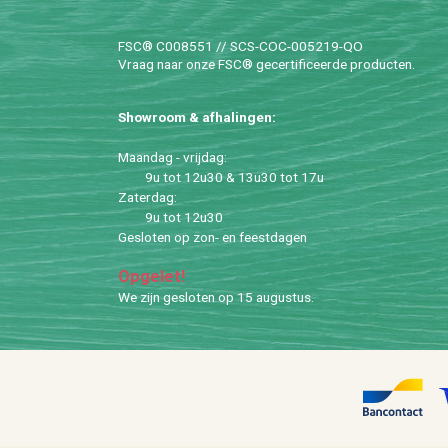
FSC® C008551 // SCS-COC-005219-QO
Vraag naar onze FSC® ge­cer­ti­fi­ceer­de pro­duc­ten.
Show­room & af­ha­lin­gen:
Maan­dag - vrij­dag:
9u tot 12u30 & 13u30 tot 17u
Za­ter­dag:
9u tot 12u30
Ge­slo­ten op zon- en feest­da­gen
Op­ge­let!
We zijn ge­slo­ten op 15 au­gus­tus.