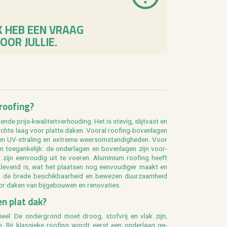
K HEB EEN VRAAG
OOR JULLIE.
roo­fing?
­de prijs-kwa­li­teit­ver­hou­ding. Het is ste­vig, slijt­vast en
ch­te laag voor plat­te daken. Voor­al roo­fing-bo­ven­la­gen
gen
UV-stra­ling
en ex­tre­me weers­om­stan­dig­he­den. Voor
 toe­gan­ke­lijk: de on­der­la­gen en bo­ven­la­gen zijn voor­
n zijn een­vou­dig uit te voe­ren. Alu­mi­ni­um roo­fing heeft
le­vend is, wat het plaat­sen nog een­vou­di­ger maakt en
oor de brede be­schik­baar­heid en be­we­zen duur­zaam­heid
oor daken van bij­ge­bou­wen en re­no­va­ties.
en plat dak?
ti­eel. De on­der­grond moet droog, stof­vrij en vlak zijn,
 Bij klas­sie­ke roo­fing wordt eerst een on­der­laag ge­