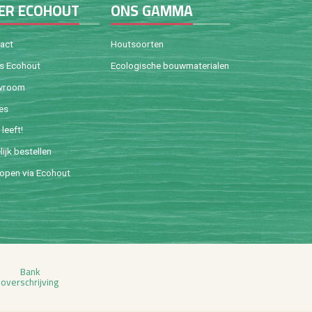
ER ECO­HOUT
ONS GAMMA
tact
Hout­soor­ten
is Eco­hout
Eco­lo­gi­sche bouw­ma­te­ri­a­len
w­room
ies
leeft!
lijk be­stel­len
o­pen via Eco­hout
Bank
over­schrij­ving