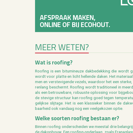
AFSPRAAK MAKEN,
ONLINE OF BIJ ECOHOUT.
MEER WETEN?
Wat is roo­fing?
Roo­fing is een bi­tu­mi­neu­ze dak­be­dek­king die wordt ge
wordt voor plat­te en licht hel­len­de daken. Het ma­te­ri­aal
men en ver­ste­vi­gen­de ve­zels, waar­door het een ster­ke, 
ren­lang be­schermt. Roo­fing wordt tra­di­ti­o­neel in meer
als een be­trouw­ba­re, ro­buus­te op­los­sing voor bij­ge­bou
de ste­vi­ge struc­tuur kan roo­fing goed tegen tem­pe­ra­tuur
ge­lijk­se slij­ta­ge. Het is een klas­sie­ker bin­nen de
dak­we
baar­heid ook van­daag nog een
veel­ge­ko­zen
optie.
Welke soor­ten roo­fing be­staan er?
Bin­nen roo­fing on­der­schei­den we mee­st­al drie be­lang­ri
de dak­op­bouw. Een roo­fing-on­der­laag, zoals
Fra­na­glas