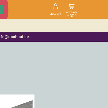
winkel-
account
wagen
nfo@ecohout.be
.