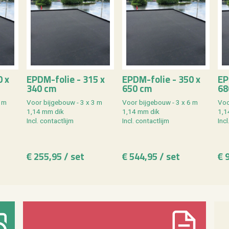
0 x
EPDM-folie - 315 x
EPDM-folie - 350 x
EP
340 cm
650 cm
68
9 m
Voor bij­ge­bouw - 3 x 3 m
Voor bij­ge­bouw - 3 x 6 m
Voo
1,14 mm dik
1,14 mm dik
1,1
Incl. con­tact­lijm
Incl. con­tact­lijm
Incl
€ 255,95 / set
€ 544,95 / set
€ 