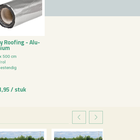
y Roo­fing - Alu­
ni­um
x 500 cm
rol
e­sten­dig
1,95 / stuk
VORIGE
VOLGENDE