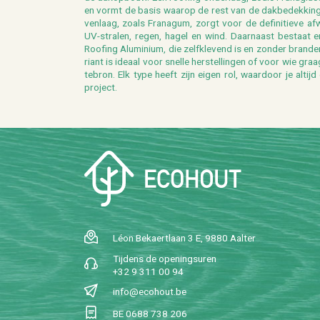
en vormt de basis waar­op de rest van de dak­be­dek­kin
ven­laag, zoals
Fra­na­gum
, zorgt voor de de­fi­ni­tie­ve 
UV-stra­len
, regen, hagel en wind. Daar­naast be­staat er
Roo­fing Alu­mi­ni­um, die zelf­kle­vend is en zon­der bran­
ri­ant is ide­aal voor snel­le her­stel­lin­gen of voor wie g
te­bron. Elk type heeft zijn eigen rol, waar­door je al­ti
pro­ject.
Léon Be­kaert­laan 3 E, 9880 Aal­ter
Tij­dens de ope­nings­uren
+32 9 311 00 94
info@​ecohout.​be
BE 0688 738 206