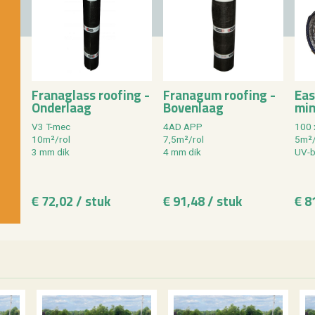
Fra­na­glass roo­fing -
Fra­na­gum roo­fing -
Eas
On­der­laag
Bo­ven­laag
mi­
V3 T-mec
4AD APP
100 
10m²/rol
7,5m²/rol
5m²/
3 mm dik
4 mm dik
UV-b
€ 72,02 / stuk
€ 91,48 / stuk
€ 8