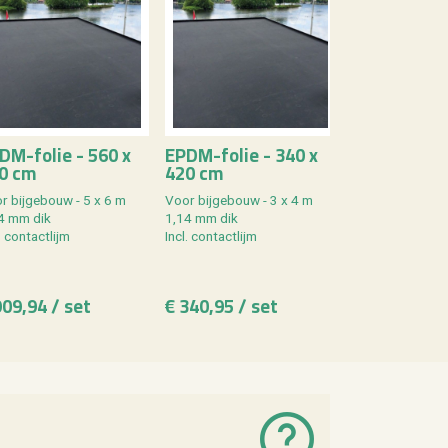
DM-folie - 560 x
EPDM-folie - 340 x
EPDM-folie 
0 cm
420 cm
1350 cm
r bij­ge­bouw - 5 x 6 m
Voor bij­ge­bouw - 3 x 4 m
Voor bij­ge­bouw
4 mm dik
1,14 mm dik
1,14 mm dik
. con­tact­lijm
Incl. con­tact­lijm
Incl. con­tact­lijm
909,94 / set
€ 340,95 / set
€ 1549,01 /