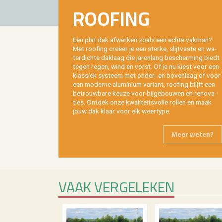
ROO­FING
Een plat dak af­wer­ken zoals een echte vak­man?
Met roo­fing creëer je een ster­ke, slijt­vas­te en wa­
ter­dich­te dak­laag die ja­ren­lang be­scher­ming biedt
tegen regen, wind en vorst. Of je nu kiest voor een
klas­siek sys­teem met onder- en bo­ven­laag of voor
een mo­der­ne alu­mi­ni­um va­ri­ant, roo­fing blijft een
be­trouw­ba­re keuze voor bij­ge­bou­wen en re­no­va­
ties. Ont­dek onze kwa­li­teits­vol­le rol­len en maak
jouw dak klaar voor elk weer­ty­pe.
Meer weten?
VAAK VER­GE­LE­KEN