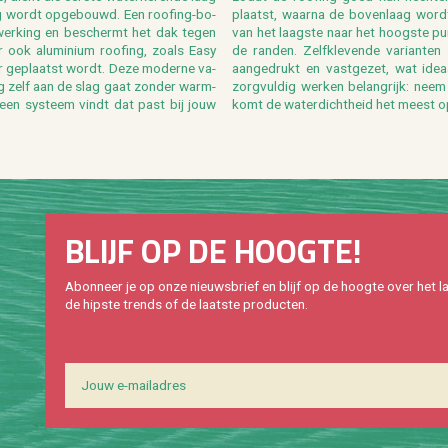
g wordt op­ge­bouwd. Een roo­fing-bo­
plaatst, waar­na de bo­ven­laag wordt 
af­wer­king en be­schermt het dak tegen
van het laag­ste naar het hoog­ste pu
 ook alu­mi­ni­um roo­fing, zoals Easy
de ran­den. Zelf­kle­ven­de va­ri­an­te
der ge­plaatst wordt. Deze mo­der­ne va­
aan­ge­drukt en vast­ge­zet, wat ide­a
raag zelf aan de slag gaat zon­der warm­
zorg­vul­dig wer­ken be­lang­rijk: nee
jd een sys­teem vindt dat past bij jouw
komt de wa­ter­dicht­heid het meest o
BLIJF OP DE HOOG­TE!
Abon­neer je op onze nieuws­brief en blijf op de hoog­te over het la
de hip­s­te trends of de laat­ste pro­duc­ten.