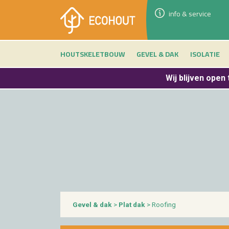
info & service
HOUTSKELETBOUW
GEVEL & DAK
ISOLATIE
Wij blijven
open 
Gevel & dak
>
Plat dak
> Roo­fing