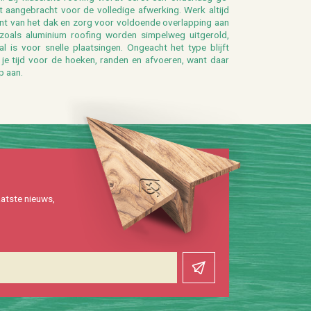
aan­ge­bracht voor de vol­le­di­ge af­wer­king. Werk al­tijd
nt van het dak en zorg voor vol­doen­de over­lap­ping aan
n zoals alu­mi­ni­um roo­fing wor­den sim­pel­weg uit­ge­rold,
al is voor snel­le plaat­sin­gen. On­ge­acht het type blijft
m je tijd voor de hoe­ken, ran­den en af­voe­ren, want daar
p aan.
at­ste nieuws,