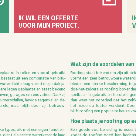
IK WIL EEN OFFERTE
I
VOOR MIJN PROJECT.
V
Wat zijn de voor­de­len van 
­plaatst in rol­len en voor­al ge­bruikt
Roo­fing staat be­kend om zijn uit­ste­ken
 be­staat uit een com­bi­na­tie van bi­tu­
vormt een zeer be­trouw­ba­re wa­ter­di
wa­ter­dich­te laag vormt die je dak ja­
bie­den een ster­ke be­scher­ming te
­de­re lagen ge­plaatst en staat be­kend
doe-het-zel­vers is roo­fing bo­ven­dien
­wen, ga­ra­ges en re­no­va­ties. Dank­zij
spel­baar in ge­bruik en her­stel­lin­ge
­ver­schil­len, he­vi­ge re­gen­val en da­
dan weer het voor­deel dat het zelf­k
­reld
, maar blijft door zijn be­trouw­
het ri­si­co op fou­ten ver­kleint. D
blijft roo­fing een po­pu­lai­re keuze v
Hoe plaats je roo­fing op e
j­ke types, elk met een eigen func­tie in
Een goede voor­be­rei­ding is es­sen­
s
, dient als eer­ste wa­ter­ke­ren­de laag
zodat de roo­fing goed kan hech­ten.