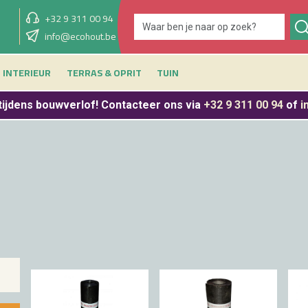
+32 9 311 00 94
showroom vandaag
info@ecohout.be
9u - 12u30 & 13u30 - 17u
INTERIEUR
TERRAS & OPRIT
TUIN
tijdens bouwverlof
! Contacteer ons via
+32 9 311 00 94
of
i