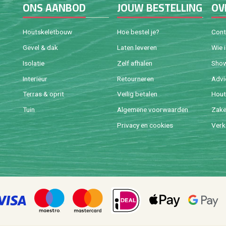
ONS AAN­BOD
JOUW BE­STEL­LING
OV
Houtske­let­bouw
Hoe be­stel je?
Con­
Gevel & dak
Laten le­ve­ren
Wie 
Iso­la­tie
Zelf af­ha­len
Sho
In­te­ri­eur
Re­tour­ne­ren
Ad­v
Ter­ras & oprit
Vei­lig be­ta­len
Hout 
Tuin
Al­ge­me­ne voor­waar­den
Za­ke­
Pri­va­cy en coo­kies
Ver­k