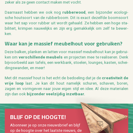
zeker als ze geen con­tact maken met vocht.
Daar­naast heb­ben we ook nog
rub­ber­wood
, een bij­zon­der eco­lo­gi­
sche hout­soort van de rub­ber­boom. Dit is exact de­zelf­de boom­soort
waar het sap voor rub­ber uit wordt ge­haald. Ze heb­ben een hoge sta­
bi­li­teit, krim­pen nau­we­lijks en zijn erg ge­mak­ke­lijk om zelf te be­wer­
ken.
Waar kan je mas­sief meu­bel­hout voor ge­brui­ken?
Deze bal­ken, plan­ken en lat­ten voor mas­sief meu­bel­hout kan je ge­brui­
ken om
ver­schil­len­de meu­bels
en pro­jec­ten mee te re­a­li­se­ren. Denk
bij­voor­beeld aan ta­fels, een werk­bank, stoe­len, loun­ges, kas­ten, schei­
dings­wan­den, en meer!
Met dit mas­sief hout is het echt de be­doe­ling dat je de
cre­a­ti­vi­teit de
vrije loop
laat. Je kan dit hout na­me­lijk schu­ren, scha­ven, boren,
zagen en vorm­ge­ven naar jouw eigen stijl en idee. Al deze ma­te­ri­a­len
zijn dan ook
bij­zon­der veel­zij­dig in­zet­baar.
BLIJF OP DE HOOG­TE!
Abon­neer je op onze nieuws­brief en blijf
op de hoog­te over het laat­ste nieuws, de