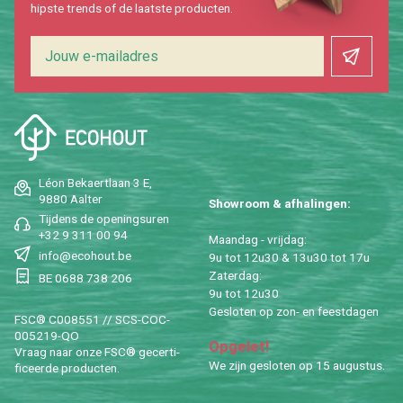
hip­s­te trends of de laat­ste pro­duc­ten.
Léon Be­kaert­laan 3 E,
9880 Aal­ter
Show­room & af­ha­lin­gen:
Tij­dens de ope­nings­uren
+32 9 311 00 94
Maan­dag - vrij­dag:
info@​ecohout.​be
9u tot 12u30 & 13u30 tot 17u
Za­ter­dag:
BE 0688 738 206
9u tot 12u30
Ge­slo­ten op zon- en feest­da­gen
FSC® C008551 // SCS-COC-
005219-QO
Op­ge­let!
Vraag naar onze FSC® ge­cer­ti­
We zijn ge­slo­ten op 15 au­gus­tus.
fi­ceer­de pro­duc­ten.