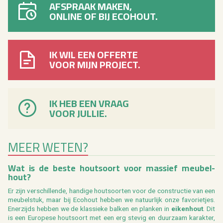
AFSPRAAK MAKEN,
ONLINE OF BIJ ECOHOUT.
IK WIL EEN OFFERTE
VOOR MIJN PROJECT.
IK HEB EEN VRAAG
VOOR JULLIE.
MEER WETEN?
Wat is de beste hout­soort voor mas­sief meu­bel­
hout?
Er zijn ver­schil­len­de, han­di­ge hout­soor­ten voor de con­struc­tie van een
meu­bel­stuk, maar bij Eco­hout heb­ben we na­tuur­lijk onze fa­vo­rie­tjes.
Ener­zijds heb­ben we de klas­sie­ke bal­ken en plan­ken in
ei­ken­hout
. Dit
is een Eu­ro­pe­se hout­soort met een erg ste­vig en duur­zaam ka­rak­ter,