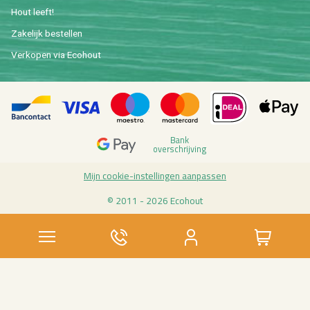
Hout leeft!
Za­ke­lijk be­stel­len
Ver­ko­pen via Eco­hout
Bank
over­schrij­ving
Mijn coo­kie-in­stel­lin­gen aan­pas­sen
© 2011 - 2026 Eco­hout