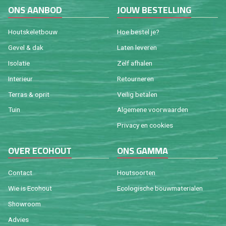
ONS AAN­BOD
JOUW BE­STEL­LING
Houtske­let­bouw
Hoe be­stel je?
Gevel & dak
Laten le­ve­ren
Iso­la­tie
Zelf af­ha­len
In­te­ri­eur
Re­tour­ne­ren
Ter­ras & oprit
Vei­lig be­ta­len
Tuin
Al­ge­me­ne voor­waar­den
Pri­va­cy en coo­kies
OVER ECO­HOUT
ONS GAMMA
Con­tact
Hout­soor­ten
Wie is Eco­hout
Eco­lo­gi­sche bouw­ma­te­ri­a­len
Show­room
Ad­vies