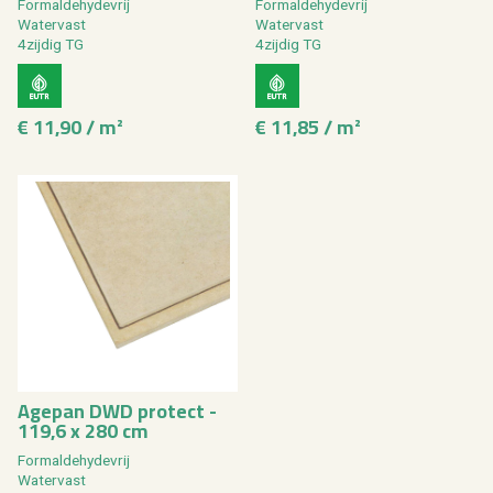
For­mal­de­hy­de­vrij
For­mal­de­hy­de­vrij
Wa­ter­vast
Wa­ter­vast
4zij­dig TG
4zij­dig TG
€ 11,90 / m²
€ 11,85 / m²
Age­pan DWD pro­tect -
119,6 x 280 cm
For­mal­de­hy­de­vrij
Wa­ter­vast