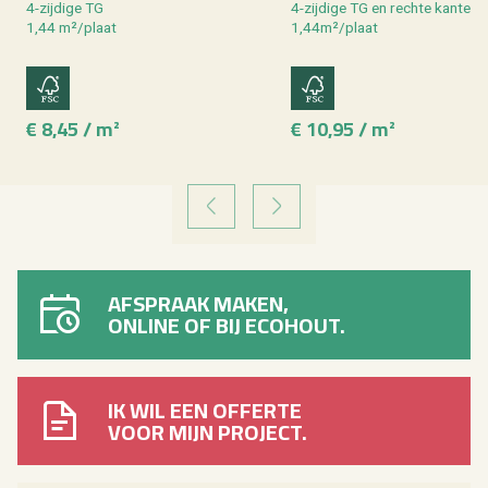
4-zij­di­ge TG
4-zij­di­ge TG en rech­te kan­ten
1,44 m²/plaat
1,44m²/plaat
€ 8,45 / m²
€ 10,95 / m²
VORIGE
VOLGENDE
AFSPRAAK MAKEN,
ONLINE OF BIJ ECOHOUT.
IK WIL EEN OFFERTE
VOOR MIJN PROJECT.