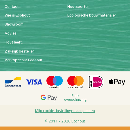
Con­tact
Hout­soor­ten
Wie is Eco­hout
Eco­lo­gi­sche bouw­ma­te­ri­a­len
Show­room
Ad­vies
Hout leeft!
Za­ke­lijk be­stel­len
Ver­ko­pen via Eco­hout
Bank
over­schrij­ving
Mijn coo­kie-in­stel­lin­gen aan­pas­sen
© 2011 - 2026 Eco­hout