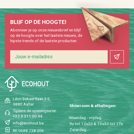
BLIJF OP DE HOOG­TE!
Abon­neer je op onze nieuws­brief en blijf
op de hoog­te over het laat­ste nieuws, de
hip­s­te trends of de laat­ste pro­duc­ten.
Léon Be­kaert­laan 3 E,
9880 Aal­ter
Show­room & af­ha­lin­gen:
Tij­dens de ope­nings­uren
+32 9 311 00 94
Maan­dag - vrij­dag:
info@​ecohout.​be
9u tot 12u30 & 13u30 tot 17u
Za­ter­dag:
BE 0688 738 206