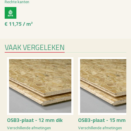
Rech­te kan­ten
€ 11,75 / m²
VAAK VER­GE­LE­KEN
OSB3-plaat - 12 mm dik
OSB3-plaat - 15 mm d
Ver­schil­len­de af­me­tin­gen
Ver­schil­len­de af­me­tin­gen