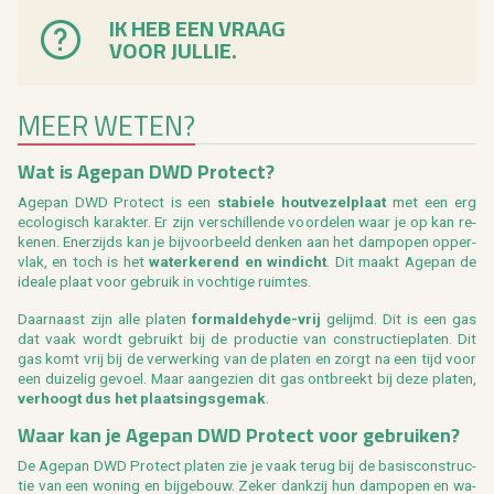
IK HEB EEN VRAAG
VOOR JULLIE.
MEER WETEN?
Wat is Age­pan DWD Pro­tect?
Age­pan DWD Pro­tect is een
sta­bie­le hout­ve­zel­plaat
met een erg
eco­lo­gisch ka­rak­ter. Er zijn ver­schil­len­de voor­de­len waar je op kan re­
ke­nen. Ener­zijds kan je bij­voor­beeld den­ken aan het damp­o­pen op­per­
vlak, en toch is het
wa­ter­ke­rend en win­dicht
. Dit maakt Age­pan de
ide­a­le plaat voor ge­bruik in voch­ti­ge ruim­tes.
Daar­naast zijn alle pla­ten
for­mal­de­hy­de-vrij
ge­lijmd. Dit is een gas
dat vaak wordt ge­bruikt bij de pro­duc­tie van con­struc­tie­pla­ten. Dit
gas komt vrij bij de ver­wer­king van de pla­ten en zorgt na een tijd voor
een dui­ze­lig ge­voel. Maar aan­ge­zien dit gas ont­breekt bij deze pla­ten,
ver­hoogt dus het plaat­sings­ge­mak
.
Waar kan je Age­pan DWD Pro­tect voor ge­brui­ken?
De Age­pan DWD Pro­tect pla­ten zie je vaak terug bij de ba­sis­con­struc­
tie van een wo­ning en bij­ge­bouw. Zeker dank­zij hun damp­o­pen en wa­