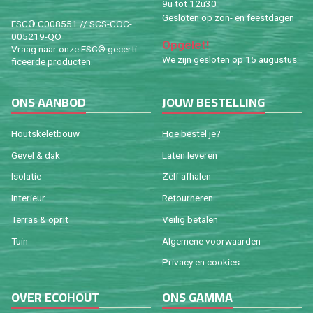
9u tot 12u30
Ge­slo­ten op zon- en feest­da­gen
FSC® C008551 // SCS-COC-
005219-QO
Op­ge­let!
Vraag naar onze FSC® ge­cer­ti­
We zijn ge­slo­ten op 15 au­gus­tus.
fi­ceer­de pro­duc­ten.
ONS AAN­BOD
JOUW BE­STEL­LING
Houtske­let­bouw
Hoe be­stel je?
Gevel & dak
Laten le­ve­ren
Iso­la­tie
Zelf af­ha­len
In­te­ri­eur
Re­tour­ne­ren
Ter­ras & oprit
Vei­lig be­ta­len
Tuin
Al­ge­me­ne voor­waar­den
Pri­va­cy en coo­kies
OVER ECO­HOUT
ONS GAMMA