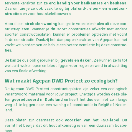
ter­vas­te ka­rak­ter zijn ze
erg han­dig voor bad­ka­mers en keu­kens
.
Daar­om zie je ze ook vaak terug bij
pla­fond-, vloer- en wand­con­
struc­ties
en voor houtske­let­bou­wers.
Voor­al een
stro­ba­len wo­ning
kan grote voor­de­len halen uit deze con­
struc­tie­pla­ten. Wan­ner je dit soort con­struc­ties af­werkt met an­de­re
soor­ten con­struc­tie­pla­ten, kun­nen er pro­ble­men op­tre­den met vocht
in de con­struc­tie. Dank­zij het damp­o­pen ka­rak­ter van Age­pan kan het
vocht wel ver­dam­pen en heb je een be­te­re ven­ti­la­tie bij deze con­struc­
ties.
Je kan ze dus ook ge­brui­ken bij
ge­vels en daken.
Ze kun­nen zelfs tot
wel acht weken open en bloot lig­gen voor regen en wind in af­wach­ting
van een fi­na­le af­wer­king.
Wat maakt Age­pan DWD Pro­tect zo eco­lo­gisch?
De Age­pan DWD Pro­tect con­struc­tie­pla­ten zijn zeker een eco­lo­gisch
ver­ant­woord ma­te­ri­aal voor jouw pro­ject. Ener­zijds wor­den deze pla­
ten
ge­pro­du­ceerd in Duits­land
en heeft het dus een niet zo’n lange
weg af te leg­gen naar een wo­ning of con­struc­tie in België of Ne­der­
land.
Deze pla­ten zijn daar­naast ook
voor­zien van het FSC-label
. Dit
vormt het be­wijs dat dit hout af­kom­stig is van een duur­zaam bos­be­
heer.