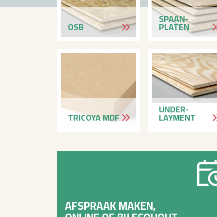
SPAAN­
OSB
PLATEN
UNDER­
TRI­COYA MDF
LAYMENT
AFSPRAAK MAKEN,