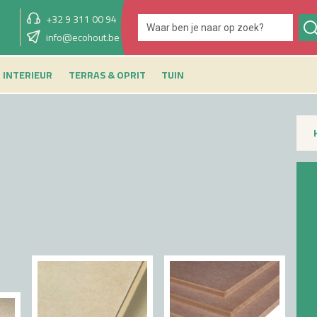
+32 9 311 00 94
showroom overmorgen
info@ecohout.be
9u - 12u30 & 13u30 - 17u
INTERIEUR
TERRAS & OPRIT
TUIN