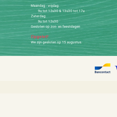
Maan­dag - vrij­dag:
9u tot 12u30 & 13u30 tot 17u
Za­ter­dag:
9u tot 12u30
Ge­slo­ten op zon- en feest­da­gen
Op­ge­let!
We zijn ge­slo­ten op 15 au­gus­tus.