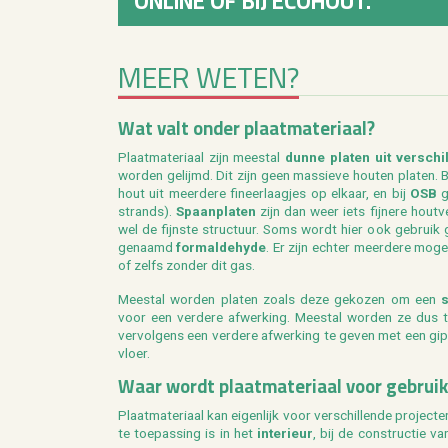
ONLINE OF BIJ ECOHOUT.
MEER WETEN?
Wat valt onder plaat­ma­te­ri­aal?
Plaat­ma­te­ri­aal zijn mee­st­al
dunne pla­ten uit ver­schi
wor­den ge­lijmd. Dit zijn geen mas­sie­ve hou­ten pla­ten. Bi
hout uit meer­de­re fi­neer­laag­jes op el­kaar, en bij
OSB
g
strands).
Spaan­pla­ten
zijn dan weer iets fij­ne­re hout­
wel de fijnste struc­tuur. Soms wordt hier ook ge­bruik
ge­naamd
for­mal­de­hy­de
. Er zijn ech­ter meer­de­re mo­ge
of zelfs zon­der dit gas.
Mee­st­al wor­den pla­ten zoals deze ge­ko­zen om een
s
voor een ver­de­re af­wer­king. Mee­st­al wor­den ze dus
ver­vol­gens een ver­de­re af­wer­king te geven met een gi
vloer.
Waar wordt plaat­ma­te­ri­aal voor ge­brui
Plaat­ma­te­ri­aal kan ei­gen­lijk voor ver­schil­len­de pro­je
te toe­pas­sing is in het
in­te­ri­eur
, bij de con­struc­tie v