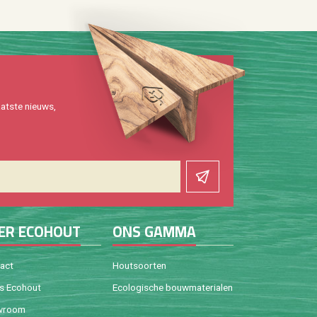
at­ste nieuws,
ER ECO­HOUT
ONS GAMMA
tact
Hout­soor­ten
is Eco­hout
Eco­lo­gi­sche bouw­ma­te­ri­a­len
w­room