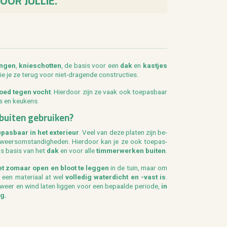
OOR JULLIE.
in­gen
,
knie­schot­ten
, de basis voor een
dak
en
kast­jes
zie je ze terug voor niet-dra­gen­de con­struc­ties.
oed tegen vocht
. Hier­door zijn ze vaak ook toe­pas­baar
rs en keu­kens.
 bui­ten ge­brui­ken?
­pas­baar in het ex­te­ri­eur
. Veel van deze pla­ten zijn be­
 weers­om­stan­dig­he­den. Hier­door kan je ze ook toe­pas­
als basis van het
dak
en voor alle
tim­mer­wer­ken bui­ten
.
et zo­maar open en bloot te leg­gen
in de tuin, maar om
een ma­te­ri­aal at wel
vol­le­dig wa­ter­dicht en -vast is
.
 weer en wind laten lig­gen voor een be­paal­de pe­ri­o­de,
in
ng.