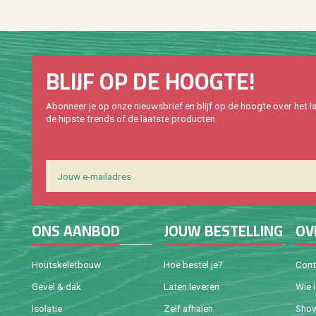
BLIJF OP DE HOOG­TE!
Abon­neer je op onze nieuws­brief en blijf op de hoog­te over het la
de hip­s­te trends of de laat­ste pro­duc­ten.
ONS AAN­BOD
JOUW BE­STEL­LING
OV
Houtske­let­bouw
Hoe be­stel je?
Con­
Gevel & dak
Laten le­ve­ren
Wie 
Iso­la­tie
Zelf af­ha­len
Sho