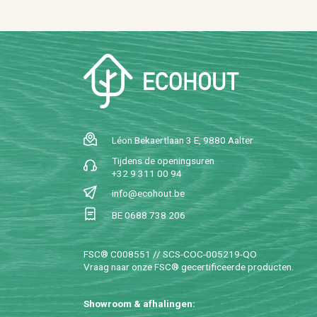
Léon Be­kaert­laan 3 E, 9880 Aal­ter
Tij­dens de ope­nings­uren
+32 9 311 00 94
info@​ecohout.​be
BE 0688 738 206
FSC® C008551 // SCS-COC-005219-QO
Vraag naar onze FSC® ge­cer­ti­fi­ceer­de pro­duc­ten.
Show­room & af­ha­lin­gen: