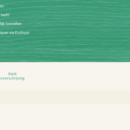
ies
leeft!
lijk be­stel­len
o­pen via Eco­hout
Bank
over­schrij­ving