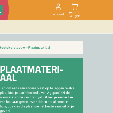
winkel-
account
wagen
Houtske­let­bouw
> Plaat­ma­te­ri­aal
PLAAT­MA­TE­RI­
AAL
Tijd om eens een an­de­re plaat op te leg­gen. Welke
plaat kies je dan? Een lied­je van Age­pan? Of de
nieuw­ste sin­gle van Tri­coya? Of ben je eer­der fan
van het OSB-genre? We heb­ben het al­le­maal in
huis, dus kies die plaat die het beste aan­sluit bij je
ge­voel.