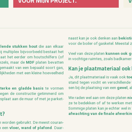
VOOR MIJN PROJECT.
V
naast kan je ook den­ken aan
be­kis­t
voor de boi­ler of gas­ke­tel. Mee­st­al 
l­len­de stuk­ken hout
die aan el­kaar
j mul­ti­plex bij­voor­beeld be­staat het
Veel van deze pla­ten
kun­nen ook g
aat het eer­der om hout­schil­fers (of
in voch­ti­ge ruim­tes, zoals bad­ka­me
ve­zels, maar de
MDF
pla­ten be­vat­ten
Kan je plaat­ma­te­ri­aal ook
 ge­maakt van een be­paald soort gas,
­lijk­he­den met een klei­ne hoe­veel­heid
Ja, dit plaat­ma­te­ri­aal is vaak ook
toe
stand tegen vocht en ver­schil­len­de
sen bij de plaat­sing van een
gevel
, 
ter­ke en glad­de basis
te vor­men
 tegen de con­struc­tie ge­tim­merd om
We raden wel aan om deze pla­ten
ni
ps­plaat aan de muur of met je par­ket­
ze te be­dek­ken of af te wer­ken met 
Som­mi­ge pla­ten kan je ech­ter wel in
kt?
af­wach­ting van de fi­na­le af­wer­ki
c­ten wor­den ge­bruikt. De meest cou­ran­
an een
vloer, wand of pla­fond
. Daar­