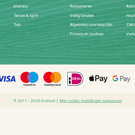
In­te­ri­eur
Re­tour­ne­ren
Ad­v
Ter­ras & oprit
Vei­lig be­ta­len
Hout 
Tuin
Al­ge­me­ne voor­waar­den
Za­ke­
Pri­va­cy en coo­kies
Ver­k
© 2011 - 2026 Eco­hout |
Mijn coo­kie-in­stel­lin­gen aan­pas­sen