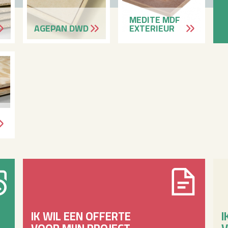
ME­DI­TE MDF
AGE­PAN DWD
EX­TE­RI­EUR
IK WIL EEN OFFERTE
I