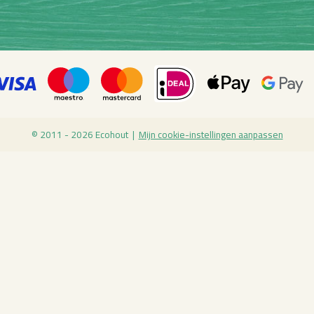
© 2011 - 2026 Eco­hout |
Mijn coo­kie-in­stel­lin­gen aan­pas­sen