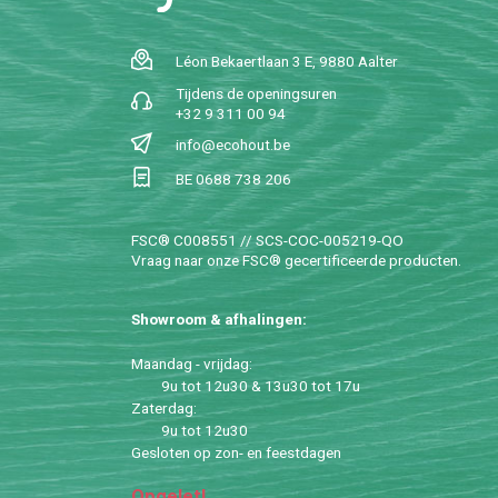
Léon Be­kaert­laan 3 E, 9880 Aal­ter
Tij­dens de ope­nings­uren
+32 9 311 00 94
info@​ecohout.​be
BE 0688 738 206
FSC® C008551 // SCS-COC-005219-QO
Vraag naar onze FSC® ge­cer­ti­fi­ceer­de pro­duc­ten.
Show­room & af­ha­lin­gen:
Maan­dag - vrij­dag:
9u tot 12u30 & 13u30 tot 17u
Za­ter­dag:
9u tot 12u30
Ge­slo­ten op zon- en feest­da­gen
Op­ge­let!