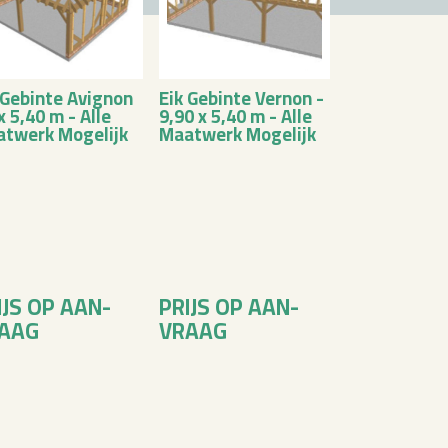
 Ge­bin­te Avig­non
Eik Ge­bin­te Ver­non -
 x 5,40 m - Alle
9,90 x 5,40 m - Alle
t­werk Mo­ge­lijk
Maat­werk Mo­ge­lijk
IJS OP AAN­
PRIJS OP AAN­
AAG
VRAAG