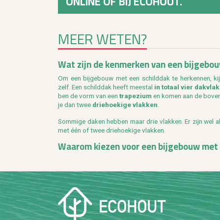
ONLINE OF BIJ ECOHOUT.
MEER WETEN?
Wat zijn de ken­mer­ken van een bij­ge­bo
Om een bij­ge­bouw met een schild­dak te her­ken­nen, kijk
zelf. Een schild­dak heeft mee­st­al
in to­taal vier dak­vla
ben de vorm van een
tra­pe­zi­um
en komen aan de bo­ven­
je dan twee
drie­hoe­ki­ge vlak­ken
.
Som­mi­ge daken heb­ben maar drie vlak­ken. Er zijn wel al­ti
met één of twee drie­hoe­ki­ge vlak­ken.
Waar­om kie­zen voor een bij­ge­bouw met 