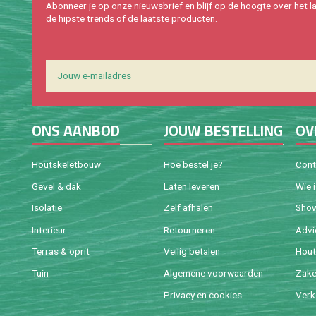
Abon­neer je op onze nieuws­brief en blijf op de hoog­te over het la
de hip­s­te trends of de laat­ste pro­duc­ten.
ONS AAN­BOD
JOUW BE­STEL­LING
OV
Houtske­let­bouw
Hoe be­stel je?
Con­
Gevel & dak
Laten le­ve­ren
Wie 
Iso­la­tie
Zelf af­ha­len
Sho
In­te­ri­eur
Re­tour­ne­ren
Ad­v
Ter­ras & oprit
Vei­lig be­ta­len
Hout 
Tuin
Al­ge­me­ne voor­waar­den
Za­ke­
Pri­va­cy en coo­kies
Ver­k