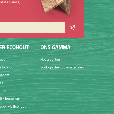
at­ste nieuws,
ER ECO­HOUT
ONS GAMMA
tact
Hout­soor­ten
is Eco­hout
Eco­lo­gi­sche bouw­ma­te­ri­a­len
w­room
ies
leeft!
lijk be­stel­len
o­pen via Eco­hout