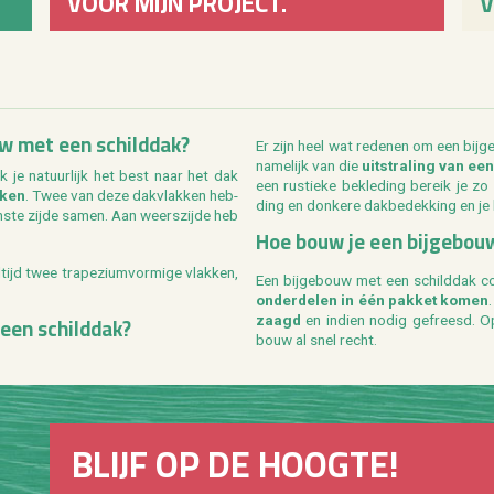
VOOR MIJN PROJECT.
V
uw met een schild­dak?
Er zijn heel wat re­de­nen om een bij­
na­me­lijk van die
uit­stra­ling van een
 je na­tuur­lijk het best naar het dak
een rus­tie­ke be­kle­ding be­reik je z
k­ken
. Twee van deze dak­vlak­ken heb­
ding en don­ke­re dak­be­dek­king en je
ste zijde samen. Aan weers­zij­de heb
Hoe bouw je een bij­ge­bou
jd twee tra­pe­zi­um­vor­mi­ge vlak­ken,
Een bij­ge­bouw met een schild­dak con­
on­der­de­len in één pak­ket komen
een schild­dak?
zaagd
en in­dien nodig ge­freesd. Op
bouw al snel recht.
BLIJF OP DE HOOG­TE!