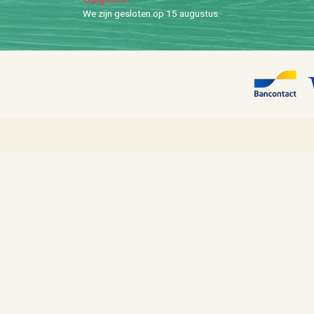
We zijn ge­slo­ten op 15 au­gus­tus.