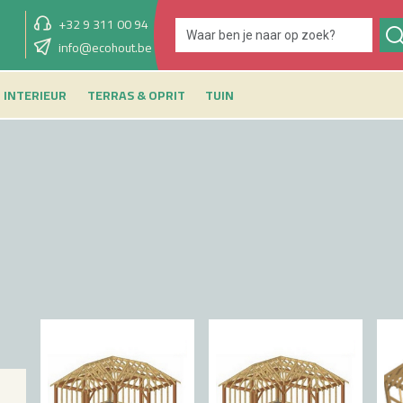
+32 9 311 00 94
showroom overmorgen
info@ecohout.be
9u - 12u30 & 13u30 - 17u
INTERIEUR
TERRAS & OPRIT
TUIN