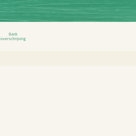
Bank
over­schrij­ving