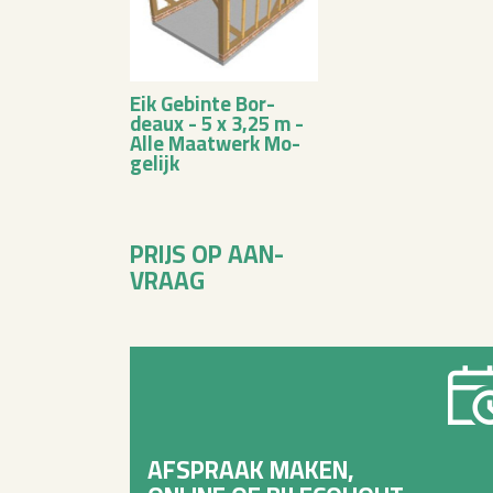
Eik Ge­bin­te Bor­
deaux - 5 x 3,25 m -
Alle Maat­werk Mo­
ge­lijk
PRIJS OP AAN­
VRAAG
AFSPRAAK MAKEN,