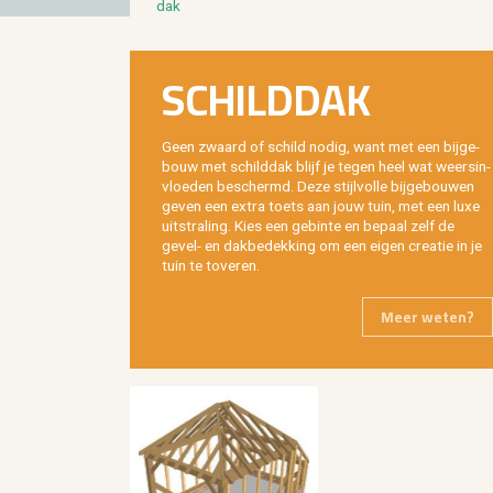
dak
SCHILD­DAK
Geen zwaard of schild nodig, want met een bij­ge­
bouw met schild­dak blijf je tegen heel wat weers­in­
vloe­den be­schermd. Deze stijl­vol­le bij­ge­bou­wen
geven een extra toets aan jouw tuin, met een luxe
uit­stra­ling. Kies een ge­bin­te en be­paal zelf de
gevel- en dak­be­dek­king om een eigen cre­a­tie in je
tuin te to­ve­ren.
Meer weten?