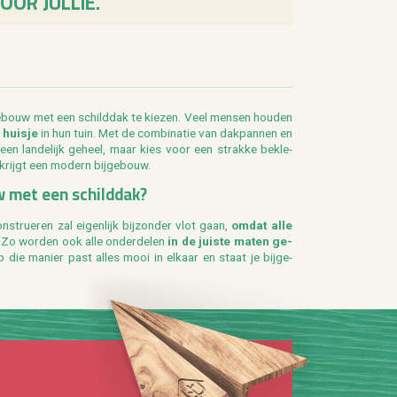
OOR JULLIE.
ge­bouw met een schild­dak te kie­zen. Veel men­sen hou­den
 huis­je
in hun tuin. Met de com­bi­na­tie van dak­pan­nen en
o een lan­de­lijk ge­heel, maar kies voor een strak­ke be­kle­
 krijgt een mo­dern bij­ge­bouw.
w met een schild­dak?
stru­e­ren zal ei­gen­lijk bij­zon­der vlot gaan,
omdat alle
. Zo wor­den ook alle on­der­de­len
in de juis­te maten ge­
 die ma­nier past alles mooi in el­kaar en staat je bij­ge­