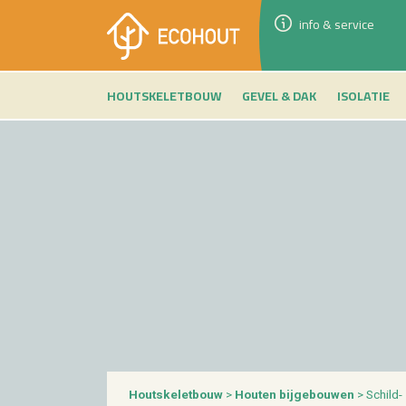
info & service
HOUTSKELETBOUW
GEVEL & DAK
ISOLATIE
Houtske­let­bouw
>
Hou­ten bij­ge­bou­wen
> Schild­