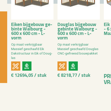
Eiken bij­ge­bouw ge­
Dou­g­las bij­ge­bouw
Eik
bin­te Wal­bourg -
ge­bin­te Wal­bourg -
- 6
600 x 600 cm - L-
600 x 600 cm - L-
Maa
vorm
vorm
Op maat ver­krijg­baar
Op maat ver­krijg­baar
Mas­sief ge­schaafd Eik
Mas­sief ge­schaafd Dou­g­las
Dak­struc­tuur in Eik of Dou­g­
CNC-ge­freesd bouw­pak­ket
las
€ 12694,05 / stuk
€ 8218,77 / stuk
PR
VR