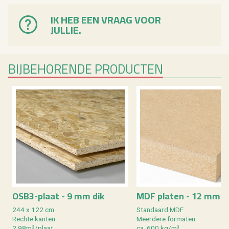
IK HEB EEN VRAAG VOOR
JULLIE.
BIJ­BE­HO­REN­DE PRO­DUC­TEN
OSB3-plaat - 9 mm dik
MDF pla­ten - 12 mm d
244 x 122 cm
Stan­daard MDF
Rech­te kan­ten
Meer­de­re for­ma­ten
2,98m²/plaat
ca. 600 kg/m³