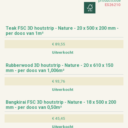
product­code
ES­26210
Teak FSC 3D hout­strip - Na­tu­re - 20 x 500 x 200 mm -
per doos van 1m²
€ 89,55
Uit­ver­kocht
Rub­ber­wood 3D hout­strip - Na­tu­re - 20 x 610 x 150
mm - per doos van 1,006m²
€ 93,76
Uit­ver­kocht
Bang­ki­rai FSC 3D hout­strip - Na­tu­re - 18 x 500 x 200
mm - per doos van 0,50m²
€ 45,45
Uit­ver­kocht