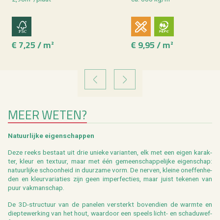
€ 7,25 / m²
€ 9,95 / m²
VORIGE
VOLGENDE
MEER WETEN?
Na­tuur­lij­ke ei­gen­schap­pen
Deze reeks be­staat uit drie unie­ke va­ri­an­ten, elk met een eigen ka­rak­
ter, kleur en tex­tuur, maar met één ge­meen­schap­pe­lij­ke ei­gen­schap:
na­tuur­lij­ke schoon­heid in duur­za­me vorm. De ner­ven, klei­ne on­ef­fen­he­
den en kleur­va­ri­a­ties zijn geen im­per­fec­ties, maar juist te­ke­nen van
puur vak­man­schap.
De 3D-struc­tuur van de pa­ne­len ver­sterkt bo­ven­dien de warm­te en
diep­te­wer­king van het hout, waar­door een speels licht- en scha­du­wef­