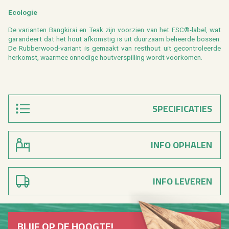
Eco­lo­gie
De va­ri­an­ten Bang­ki­rai en Teak zijn voor­zien van het FSC®-label, wat
ga­ran­deert dat het hout af­kom­stig is uit duur­zaam be­heer­de bos­sen.
De Rub­ber­wood-va­ri­ant is ge­maakt van rest­hout uit ge­con­tro­leer­de
her­komst, waar­mee on­no­di­ge hout­ver­spil­ling wordt voor­ko­men.
SPECIFICATIES
INFO OPHALEN
INFO LEVEREN
BLIJF OP DE HOOG­TE!