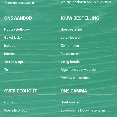
We zijn ge­slo­ten op 15 au­gus­tus.
fi­ceer­de pro­duc­ten.
ONS AAN­BOD
JOUW BE­STEL­LING
Houtske­let­bouw
Hoe be­stel je?
Gevel & dak
Laten le­ve­ren
Iso­la­tie
Zelf af­ha­len
In­te­ri­eur
Re­tour­ne­ren
Ter­ras & oprit
Vei­lig be­ta­len
Tuin
Al­ge­me­ne voor­waar­den
Pri­va­cy en coo­kies
OVER ECO­HOUT
ONS GAMMA
Con­tact
Hout­soor­ten
Wie is Eco­hout
Eco­lo­gi­sche bouw­ma­te­ri­a­len