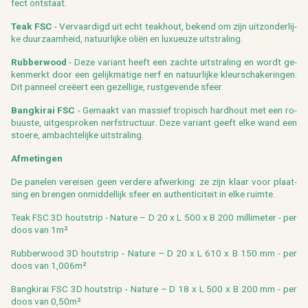
fect ont­staat.
Teak FSC
- Ver­vaar­digd uit echt teak­hout, be­kend om zijn uit­zon­der­lij­
ke duur­zaam­heid, na­tuur­lij­ke oliën en luxu­eu­ze uit­stra­ling.
Rub­ber­wood
- Deze va­ri­ant heeft een zach­te uit­stra­ling en wordt ge­
ken­merkt door een ge­lijk­ma­ti­ge nerf en na­tuur­lij­ke kleur­scha­ke­rin­gen.
Dit pan­neel creëert een ge­zel­li­ge, rust­ge­ven­de sfeer.
Bang­ki­rai FSC
- Ge­maakt van mas­sief tro­pisch hard­hout met een ro­
buus­te, uit­ge­spro­ken nerf­struc­tuur. Deze va­ri­ant geeft elke wand een
stoe­re, am­bach­te­lij­ke uit­stra­ling.
Af­me­tin­gen
De pa­ne­len ver­ei­sen geen ver­de­re af­wer­king: ze zijn klaar voor plaat­
sing en bren­gen on­mid­del­lijk sfeer en au­then­ti­ci­teit in elke ruim­te.
Teak FSC 3D hout­strip - Na­tu­re – D 20 x L 500 x B 200 mil­li­me­ter - per
doos van 1m²
Rub­ber­wood 3D hout­strip - Na­tu­re – D 20 x L 610 x B 150 mm - per
doos van 1,006m²
Bang­ki­rai FSC 3D hout­strip - Na­tu­re – D 18 x L 500 x B 200 mm - per
doos van 0,50m²