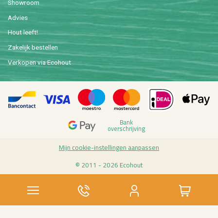
Show­room
Ad­vies
Hout leeft!
Za­ke­lijk be­stel­len
Ver­ko­pen via Eco­hout
Bank
over­schrij­ving
Mijn coo­kie-in­stel­lin­gen aan­pas­sen
© 2011 - 2026 Eco­hout