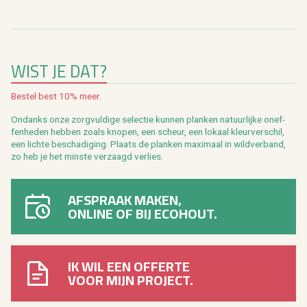
WIST JE DAT?
Be­stel best 10% meer.
On­danks onze zorg­vul­di­ge se­lec­tie kun­nen plan­ken na­tuur­lij­ke on­ef­
fen­he­den heb­ben zoals kno­pen, een scheur, een lo­kaal kleur­ver­schil,
een lich­te be­scha­di­ging. Plaats de plan­ken maxi­maal in wild­ver­band,
zo heb je het min­ste ver­zaagd ver­lies.
AFSPRAAK MAKEN,
ONLINE OF BIJ ECOHOUT.
IK WIL EEN OFFERTE
VOOR MIJN PROJECT.