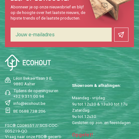
Abon­neer je op onze nieuws­brief en blijf
op de hoog­te over het laat­ste nieuws, de
hip­s­te trends of de laat­ste pro­duc­ten.
Léon Be­kaert­laan 3 E,
9880 Aal­ter
Show­room & af­ha­lin­gen:
Tij­dens de ope­nings­uren
+32 9 311 00 94
Maan­dag - vrij­dag:
info@​ecohout.​be
9u tot 12u30 & 13u30 tot 17u
Za­ter­dag:
BE 0688 738 206
9u tot 12u30
Ge­slo­ten op zon- en feest­da­gen
FSC® C008551 // SCS-COC-
005219-QO
Op­ge­let!
Vraag naar onze FSC® ge­cer­ti­