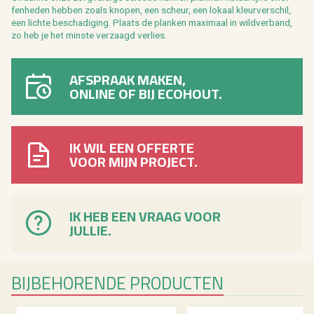
fen­he­den heb­ben zoals kno­pen, een scheur, een lo­kaal kleur­ver­schil,
een lich­te be­scha­di­ging. Plaats de plan­ken maxi­maal in wild­ver­band,
zo heb je het min­ste ver­zaagd ver­lies.
AFSPRAAK MAKEN,
ONLINE OF BIJ ECOHOUT.
IK WIL EEN OFFERTE
VOOR MIJN PROJECT.
IK HEB EEN VRAAG VOOR
JULLIE.
BIJ­BE­HO­REN­DE PRO­DUC­TEN