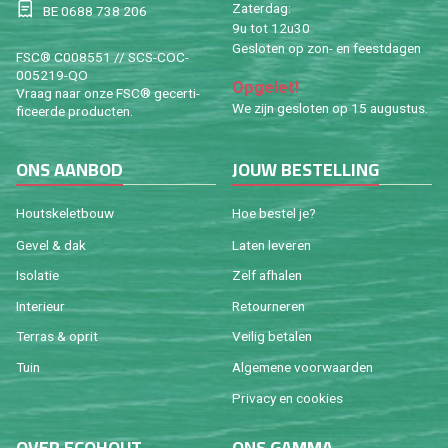
Za­ter­dag:
BE 0688 738 206
9u tot 12u30
Ge­slo­ten op zon- en feest­da­gen
FSC® C008551 // SCS-COC-
005219-QO
Op­ge­let!
Vraag naar onze FSC® ge­cer­ti­
We zijn ge­slo­ten op 15 au­gus­tus.
fi­ceer­de pro­duc­ten.
ONS AAN­BOD
JOUW BE­STEL­LING
Houtske­let­bouw
Hoe be­stel je?
Gevel & dak
Laten le­ve­ren
Iso­la­tie
Zelf af­ha­len
In­te­ri­eur
Re­tour­ne­ren
Ter­ras & oprit
Vei­lig be­ta­len
Tuin
Al­ge­me­ne voor­waar­den
Pri­va­cy en coo­kies
OVER ECO­HOUT
ONS GAMMA