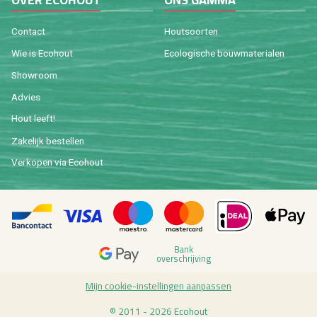
Con­tact
Hout­soor­ten
Wie is Eco­hout
Eco­lo­gi­sche bouw­ma­te­ri­a­len
Show­room
Ad­vies
Hout leeft!
Za­ke­lijk be­stel­len
Ver­ko­pen via Eco­hout
Bank
over­schrij­ving
Mijn coo­kie-in­stel­lin­gen aan­pas­sen
© 2011 - 2026 Eco­hout