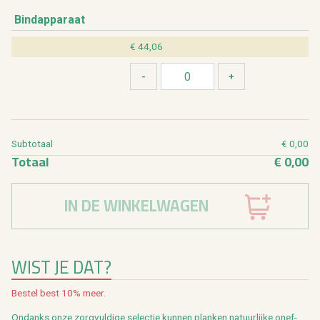
Bind­ap­pa­raat
€ 44,06
Sub­to­taal
€ 0,00
To­taal
€ 0,00
IN DE WINKELWAGEN
WIST JE DAT?
Be­stel best 10% meer.
On­danks onze zorg­vul­di­ge se­lec­tie kun­nen plan­ken na­tuur­lij­ke on­ef­