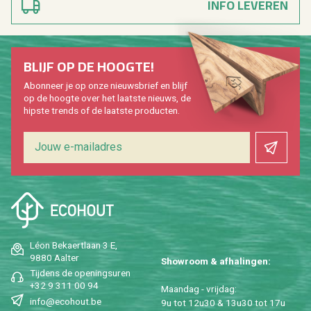
INFO LEVEREN
BLIJF OP DE HOOG­TE!
Abon­neer je op onze nieuws­brief en blijf
op de hoog­te over het laat­ste nieuws, de
hip­s­te trends of de laat­ste pro­duc­ten.
Léon Be­kaert­laan 3 E,
9880 Aal­ter
Show­room & af­ha­lin­gen:
Tij­dens de ope­nings­uren
+32 9 311 00 94
Maan­dag - vrij­dag:
info@​ecohout.​be
9u tot 12u30 & 13u30 tot 17u