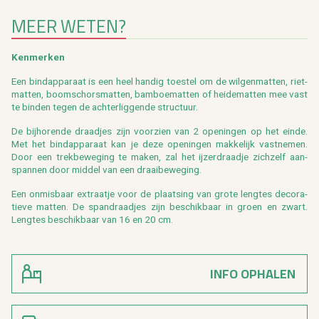
MEER WETEN?
Ken­mer­ken
Een bind­ap­pa­raat is een heel han­dig toe­stel om de wil­gen­mat­ten, riet­
mat­ten, boom­schors­mat­ten, bam­boe­mat­ten of hei­de­mat­ten mee vast
te bin­den tegen de ach­ter­lig­gen­de struc­tuur.
De bij­ho­ren­de draad­jes zijn voor­zien van 2 ope­nin­gen op het einde.
Met het bind­ap­pa­raat kan je deze ope­nin­gen mak­ke­lijk vast­ne­men.
Door een trek­be­we­ging te maken, zal het ij­zer­draad­je zich­zelf aan­
span­nen door mid­del van een draai­be­we­ging.
Een on­mis­baar ex­traatje voor de plaat­sing van grote leng­tes de­co­ra­
tie­ve mat­ten. De span­draad­jes zijn be­schik­baar in groen en zwart.
Leng­tes be­schik­baar van 16 en 20 cm.
INFO OPHALEN