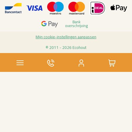
Bank
over­schrij­ving
Mijn coo­kie-in­stel­lin­gen aan­pas­sen
© 2011 - 2026 Eco­hout