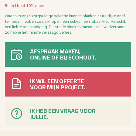
Be­stel best 10% meer.
On­danks onze zorg­vul­di­ge se­lec­tie kun­nen plan­ken na­tuur­lij­ke on­ef­
fen­he­den heb­ben zoals kno­pen, een scheur, een lo­kaal kleur­ver­schil,
een lich­te be­scha­di­ging. Plaats de plan­ken maxi­maal in wild­ver­band,
zo heb je het min­ste ver­zaagd ver­lies.
AFSPRAAK MAKEN,
ONLINE OF BIJ ECOHOUT.
IK WIL EEN OFFERTE
VOOR MIJN PROJECT.
IK HEB EEN VRAAG VOOR
JULLIE.