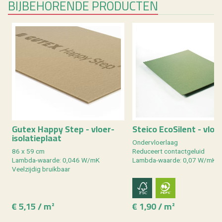
BIJ­BE­HO­REN­DE PRO­DUC­TEN
Gutex Happy Step - vloe­r­
Stei­co Eco­Si­lent - vloe
iso­la­tie­plaat
On­der­vloer­laag
86 x 59 cm
Re­du­ceert con­tact­ge­luid
Lamb­da-waar­de: 0,046 W/mK
Lamb­da-waar­de: 0,07 W/mK
Veel­zij­dig bruik­baar
€ 5,15 / m²
€ 1,90 / m²