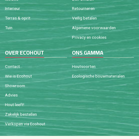
In­te­ri­eur
Re­tour­ne­ren
Ter­ras & oprit
Vei­lig be­ta­len
Tuin
Al­ge­me­ne voor­waar­den
Pri­va­cy en coo­kies
OVER ECO­HOUT
ONS GAMMA
Con­tact
Hout­soor­ten
Wie is Eco­hout
Eco­lo­gi­sche bouw­ma­te­ri­a­len
Show­room
Ad­vies
Hout leeft!
Za­ke­lijk be­stel­len
Ver­ko­pen via Eco­hout