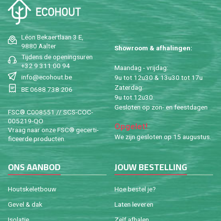
Léon Be­kaert­laan 3 E,
9880 Aal­ter
Show­room & af­ha­lin­gen:
Tij­dens de ope­nings­uren
+32 9 311 00 94
Maan­dag - vrij­dag:
info@​ecohout.​be
9u tot 12u30 & 13u30 tot 17u
Za­ter­dag:
BE 0688 738 206
9u tot 12u30
Ge­slo­ten op zon- en feest­da­gen
FSC® C008551 // SCS-COC-
005219-QO
Op­ge­let!
Vraag naar onze FSC® ge­cer­ti­
We zijn ge­slo­ten op 15 au­gus­tus.
fi­ceer­de pro­duc­ten.
ONS AAN­BOD
JOUW BE­STEL­LING
Houtske­let­bouw
Hoe be­stel je?
Gevel & dak
Laten le­ve­ren
Iso­la­tie
Zelf af­ha­len