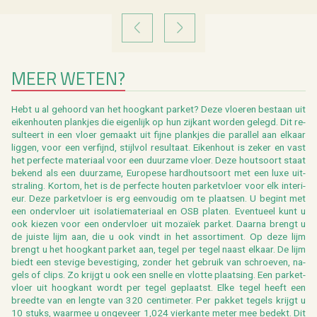
VORIGE
VOLGENDE
MEER WETEN?
Hebt u al ge­hoord van het hoog­kant par­ket? Deze vloe­ren be­staan uit
ei­ken­hou­ten plank­jes die ei­gen­lijk op hun zij­kant wor­den ge­legd. Dit re­
sul­teert in een vloer ge­maakt uit fijne plank­jes die pa­ral­lel aan el­kaar
lig­gen, voor een ver­fijnd, stijl­vol re­sul­taat. Ei­ken­hout is zeker en vast
het per­fec­te ma­te­ri­aal voor een duur­za­me vloer. Deze hout­soort staat
be­kend als een duur­za­me, Eu­ro­pe­se hard­hout­soort met een luxe uit­
stra­ling. Kort­om, het is de per­fec­te hou­ten par­ket­vloer voor elk in­te­ri­
eur. Deze par­ket­vloer is erg een­vou­dig om te plaat­sen. U be­gint met
een on­der­vloer uit iso­la­tie­ma­te­ri­aal en OSB pla­ten. Even­tu­eel kunt u
ook kie­zen voor een on­der­vloer uit mozaïek par­ket. Daar­na brengt u
de juis­te lijm aan, die u ook vindt in het as­sor­ti­ment. Op deze lijm
brengt u het hoog­kant par­ket aan, tegel per tegel naast el­kaar. De lijm
biedt een ste­vi­ge be­ves­ti­ging, zon­der het ge­bruik van schroe­ven, na­
gels of clips. Zo krijgt u ook een snel­le en vlot­te plaat­sing. Een par­ket­
vloer uit hoog­kant wordt per tegel ge­plaatst. Elke tegel heeft een
breed­te van en leng­te van 320 cen­ti­me­ter. Per pak­ket te­gels krijgt u
10 stuks, waar­mee u on­ge­veer 1,024 vier­kan­te meter mee be­dekt. Dit