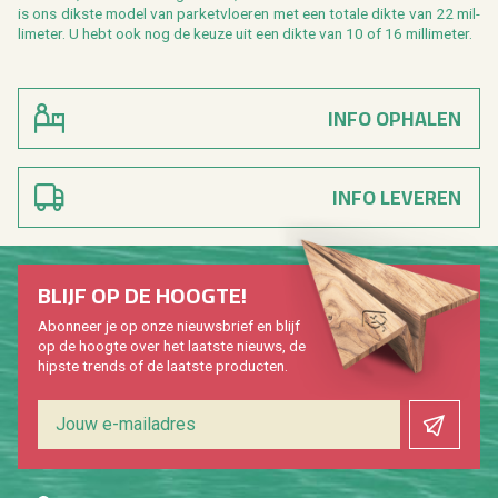
is ons dik­s­te model van par­ket­vloe­ren met een to­ta­le dikte van 22 mil­
li­me­ter. U hebt ook nog de keuze uit een dikte van 10 of 16 mil­li­me­ter.
INFO OPHALEN
INFO LEVEREN
BLIJF OP DE HOOG­TE!
Abon­neer je op onze nieuws­brief en blijf
op de hoog­te over het laat­ste nieuws, de
hip­s­te trends of de laat­ste pro­duc­ten.