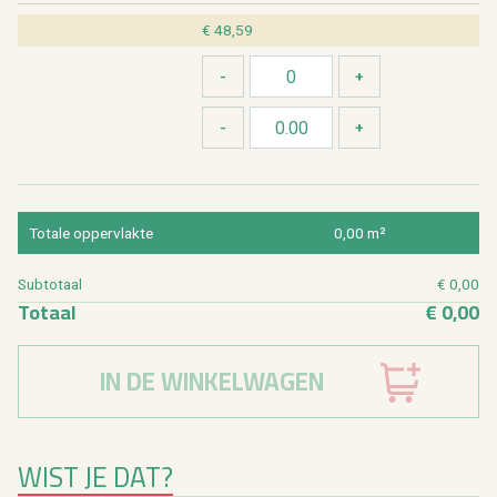
€ 48,59
To­ta­le op­per­vlak­te
0,00 m²
Sub­to­taal
€ 0,00
To­taal
€ 0,00
IN DE WINKELWAGEN
WIST JE DAT?