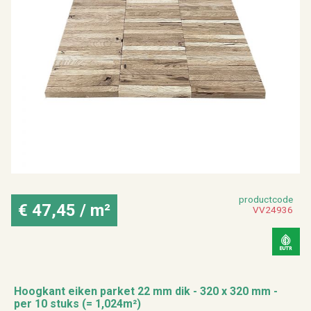
Toebehoren
Plinten
Bekijk alles van isolatie
Bekijk alles van interieur
product­code
€ 47,45 / m²
VV24936
Hoog­kant eiken par­ket 22 mm dik - 320 x 320 mm -
per 10 stuks (= 1,024m²)