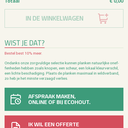
To­taal
€ 0,00
IN DE WINKELWAGEN
WIST JE DAT?
Be­stel best 10% meer.
On­danks onze zorg­vul­di­ge se­lec­tie kun­nen plan­ken na­tuur­lij­ke on­ef­
fen­he­den heb­ben zoals kno­pen, een scheur, een lo­kaal kleur­ver­schil,
een lich­te be­scha­di­ging. Plaats de plan­ken maxi­maal in wild­ver­band,
zo heb je het min­ste ver­zaagd ver­lies.
AFSPRAAK MAKEN,
ONLINE OF BIJ ECOHOUT.
IK WIL EEN OFFERTE