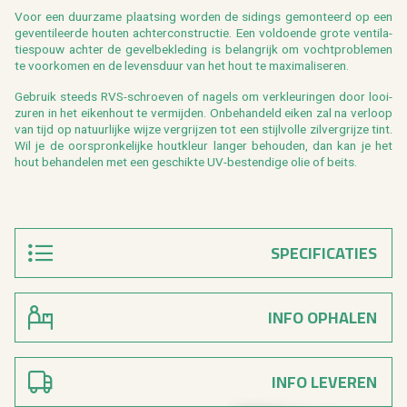
Voor een duur­za­me plaat­sing wor­den de si­dings ge­mon­teerd op een
ge­ven­ti­leer­de hou­ten ach­ter­con­struc­tie. Een vol­doen­de grote ven­ti­la­
tiespouw ach­ter de ge­vel­be­kle­ding is be­lang­rijk om vocht­pro­ble­men
te voor­ko­men en de le­vens­duur van het hout te maxi­ma­li­se­ren.
Ge­bruik steeds RVS-schroe­ven of na­gels om ver­kleu­rin­gen door looi­
zu­ren in het ei­ken­hout te ver­mij­den. On­be­han­deld eiken zal na ver­loop
van tijd op na­tuur­lij­ke wijze ver­grij­zen tot een stijl­vol­le zil­ver­grij­ze tint.
Wil je de oor­spron­ke­lij­ke hout­kleur lan­ger be­hou­den, dan kan je het
hout be­han­de­len met een ge­schik­te UV-be­sten­di­ge olie of beits.
SPECIFICATIES
INFO OPHALEN
INFO LEVEREN