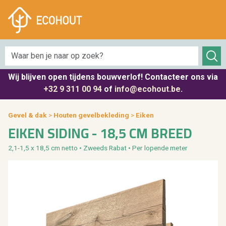
Houtskeletbouw
Terras & oprit
Gevel & dak
Interieur
Isolatie
Tuin
CLS / SLS
Houten gevelbekleding
Biobased isolatie
Parket
Terrasplanken
Schutting
Engineered wood
Dakpannen
Minerale isolatie
Wandbekleding
Bestrating
Decoratiematten
Wij blijven
open tijdens bouwverlof
! Contacteer ons via
Massief constructiehout
Plat dak
PIR-isolatie circulair
Meubelpanelen
Onderbouw
Palen
+32 9 311 00 94
of
info@ecohout.be
.
Houten bijgebouwen
Onderdak
Dakisolatie
Houten tafels & tafelbladen
Oprit poorten
Tuinhout
Gevel & dak
>
Hou­ten ge­vel­be­kle­ding
>
Eiken
EIKEN SI­DING - 18,5 CM BREED
Plaatmateriaal
Daktimmer
Gevelisolatie
Multiplex
Bekijk alles van terras & oprit
Omheining & hekken
2,1-1,5 x 18,5 cm netto • Zweeds Rabat • Per lo­pen­de meter
Toebehoren
Ondergevel
Vloerisolatie
MDF
Tuininrichting
Bekijk alles van houtskeletbouw
Bekijk alles van gevel & dak
Isolatie per merk
Gipsplaten
Tuinafboording
Geluidsisolatie
Massief meubelhout
Bekijk alles van tuin