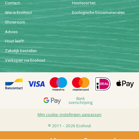
Con­tact
Hout­soor­ten
Wie is Eco­hout
Eco­lo­gi­sche bouw­ma­te­ri­a­len
Show­room
Ad­vies
Hout leeft!
Za­ke­lijk be­stel­len
Ver­ko­pen via Eco­hout
Bank
over­schrij­ving
Mijn coo­kie-in­stel­lin­gen aan­pas­sen
© 2011 - 2026 Eco­hout