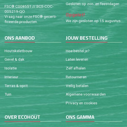
Ge­slo­ten op zon- en feest­da­gen
FSC® C008551 // SCS-COC-
005219-QO
Op­ge­let!
Vraag naar onze FSC® ge­cer­ti­
We zijn ge­slo­ten op 15 au­gus­tus.
fi­ceer­de pro­duc­ten.
ONS AAN­BOD
JOUW BE­STEL­LING
Houtske­let­bouw
Hoe be­stel je?
Gevel & dak
Laten le­ve­ren
Iso­la­tie
Zelf af­ha­len
In­te­ri­eur
Re­tour­ne­ren
Ter­ras & oprit
Vei­lig be­ta­len
Tuin
Al­ge­me­ne voor­waar­den
Pri­va­cy en coo­kies
OVER ECO­HOUT
ONS GAMMA