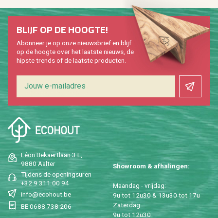
BLIJF OP DE HOOG­TE!
Abon­neer je op onze nieuws­brief en blijf
op de hoog­te over het laat­ste nieuws, de
hip­s­te trends of de laat­ste pro­duc­ten.
Léon Be­kaert­laan 3 E,
9880 Aal­ter
Show­room & af­ha­lin­gen:
Tij­dens de ope­nings­uren
+32 9 311 00 94
Maan­dag - vrij­dag:
info@​ecohout.​be
9u tot 12u30 & 13u30 tot 17u
Za­ter­dag:
BE 0688 738 206
9u tot 12u30