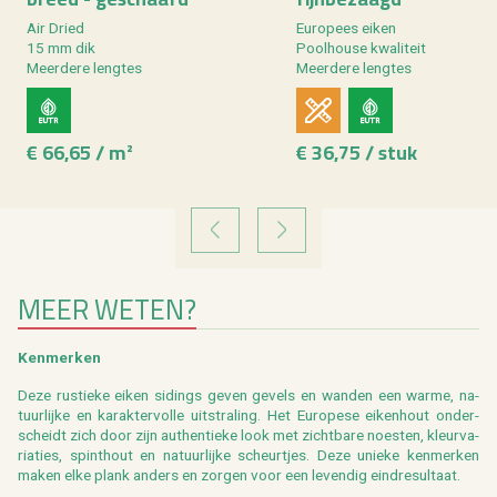
Air Dried
Eu­ro­pees eiken
15 mm dik
Pool­hou­se kwa­li­teit
Meer­de­re leng­tes
Meer­de­re leng­tes
€ 66,65 / m²
€ 36,75 / stuk
VORIGE
VOLGENDE
MEER WETEN?
Ken­mer­ken
Deze rus­tie­ke eiken si­dings geven ge­vels en wan­den een warme, na­
tuur­lij­ke en ka­rak­ter­vol­le uit­stra­ling. Het Eu­ro­pe­se ei­ken­hout on­der­
scheidt zich door zijn au­then­tie­ke look met zicht­ba­re noes­ten, kleur­va­
ri­a­ties, spint­hout en na­tuur­lij­ke scheur­tjes. Deze unie­ke ken­mer­ken
maken elke plank an­ders en zor­gen voor een le­ven­dig eind­re­sul­taat.