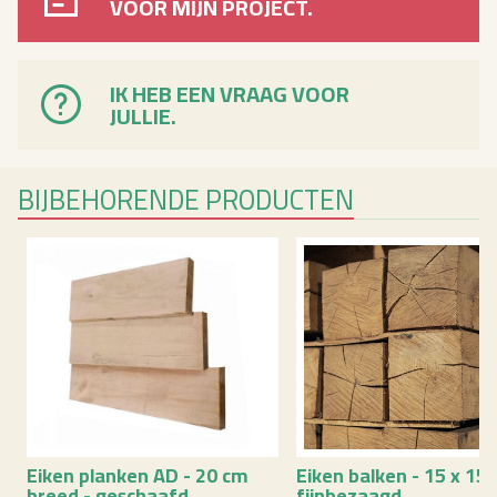
VOOR MIJN PROJECT.
IK HEB EEN VRAAG VOOR
JULLIE.
BIJ­BE­HO­REN­DE PRO­DUC­TEN
Eiken plan­ken AD - 20 cm
Eiken bal­ken - 15 x 15 
breed - ge­schaafd
fijn­be­zaagd