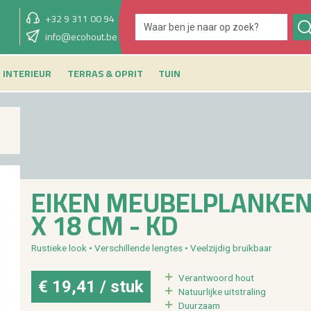
+32 9 311 00 94
showroom morgen
info@ecohout.be
GESLOTEN
INTERIEUR
TERRAS & OPRIT
TUIN
EIKEN MEU­BEL­PLAN­KEN 
X 18 CM - KD
Rus­tie­ke look • Ver­schil­len­de leng­tes • Veel­zij­dig bruik­baar
Ver­ant­woord hout
€ 19,41 / stuk
Na­tuur­lij­ke uit­stra­ling
Duur­zaam