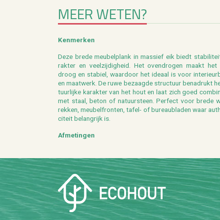
MEER WETEN?
Ken­mer­ken
Deze brede meu­bel­plank in mas­sief eik biedt sta­bi­li­tei
rak­ter en veel­zij­dig­heid. Het oven­dro­gen maakt het
droog en sta­biel, waar­door het ide­aal is voor in­te­ri­eu
en maat­werk. De ruwe be­zaag­de struc­tuur be­na­drukt he
tuur­lij­ke ka­rak­ter van het hout en laat zich goed com­bi­
met staal, beton of na­tuur­steen. Per­fect voor brede 
rek­ken, meu­bel­fron­ten, tafel- of bu­reau­bla­den waar au­th
ci­teit be­lang­rijk is.
Af­me­tin­gen