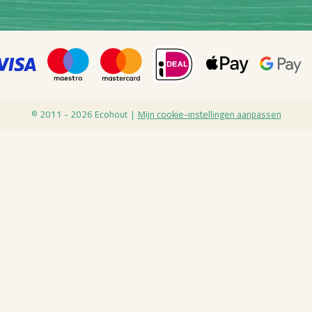
© 2011 - 2026 Eco­hout |
Mijn coo­kie-in­stel­lin­gen aan­pas­sen