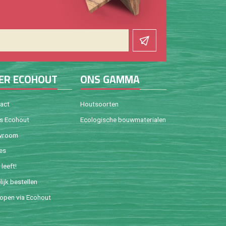
ER ECO­HOUT
ONS GAMMA
tact
Hout­soor­ten
is Eco­hout
Eco­lo­gi­sche bouw­ma­te­ri­a­len
w­room
ies
leeft!
lijk be­stel­len
o­pen via Eco­hout