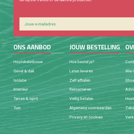
ONS AAN­BOD
JOUW BE­STEL­LING
OV
Houtske­let­bouw
Hoe be­stel je?
Con­
Gevel & dak
Laten le­ve­ren
Wie 
Iso­la­tie
Zelf af­ha­len
Sho
In­te­ri­eur
Re­tour­ne­ren
Ad­v
Ter­ras & oprit
Vei­lig be­ta­len
Hout 
Tuin
Al­ge­me­ne voor­waar­den
Za­ke­
Pri­va­cy en coo­kies
Ver­k