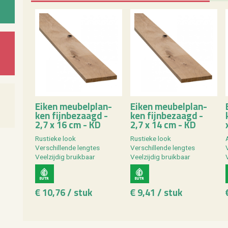
Eiken meu­bel­plan­
Eiken meu­bel­plan­
ken fijn­be­zaagd -
ken fijn­be­zaagd -
2,7 x 16 cm - KD
2,7 x 14 cm - KD
Rus­tie­ke look
Rus­tie­ke look
Ver­schil­len­de leng­tes
Ver­schil­len­de leng­tes
V
Veel­zij­dig bruik­baar
Veel­zij­dig bruik­baar
V
€ 10,76 / stuk
€ 9,41 / stuk