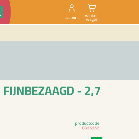
winkel-
account
wagen
FIJN­BE­ZAAGD - 2,7
product­code
ES­26262