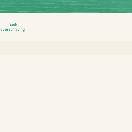
Bank
over­schrij­ving