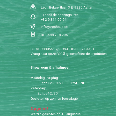
Léon Be­kaert­laan 3 E, 9880 Aal­ter
Tij­dens de ope­nings­uren
+32 9 311 00 94
info@​ecohout.​be
BE 0688 738 206
FSC® C008551 // SCS-COC-005219-QO
Vraag naar onze FSC® ge­cer­ti­fi­ceer­de pro­duc­ten.
Show­room & af­ha­lin­gen:
Maan­dag - vrij­dag:
9u tot 12u30 & 13u30 tot 17u
Za­ter­dag:
9u tot 12u30
Ge­slo­ten op zon- en feest­da­gen
Op­ge­let!
We zijn ge­slo­ten op 15 au­gus­tus.