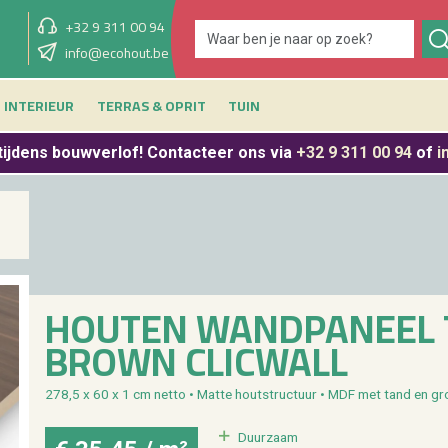
+32 9 311 00 94
showroom morgen
info@ecohout.be
9u - 12u30 & 13u30 - 17u
INTERIEUR
TERRAS & OPRIT
TUIN
tijdens bouwverlof
! Contacteer ons via
+32 9 311 00 94
of
i
HOU­TEN WAND­PA­NEEL 
BROWN CLIC­WALL
278,5 x 60 x 1 cm netto • Matte hout­struc­tuur • MDF met tand en gr
Duur­zaam