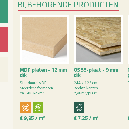
BIJ­BE­HO­REN­DE PRO­DUC­TEN
MDF pla­ten - 12 mm
OSB3-plaat - 9 mm
dik
dik
Stan­daard MDF
244 x 122 cm
Meer­de­re for­ma­ten
Rech­te kan­ten
ca. 600 kg/m³
2,98m²/plaat
G
€ 9,95 / m²
€ 7,25 / m²