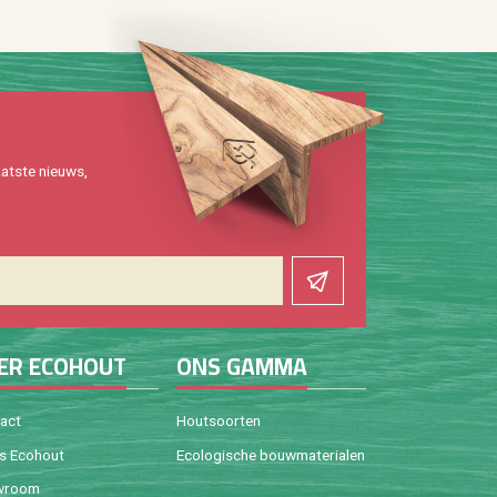
at­ste nieuws,
ER ECO­HOUT
ONS GAMMA
tact
Hout­soor­ten
is Eco­hout
Eco­lo­gi­sche bouw­ma­te­ri­a­len
w­room