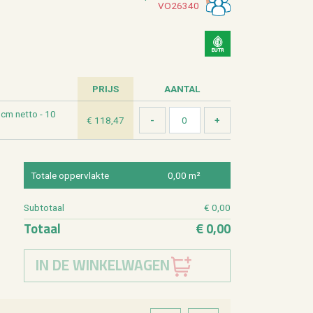
VO26340
PRIJS
AAN­TAL
0 cm netto - 10
€ 118,47
To­ta­le op­per­vlak­te
0,00 m²
Sub­to­taal
€ 0,00
To­taal
€ 0,00
IN DE WINKELWAGEN