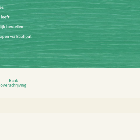
ies
leeft!
lijk be­stel­len
o­pen via Eco­hout
Bank
over­schrij­ving