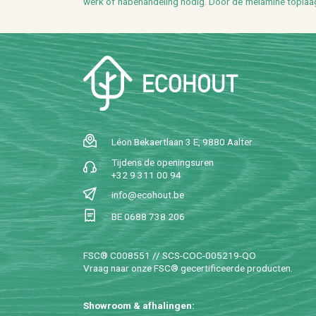
werk of na­be­han­de­ling nodig. Door de me­la­mi­ne top­laa
Léon Be­kaert­laan 3 E, 9880 Aal­ter
Tij­dens de ope­nings­uren
+32 9 311 00 94
info@​ecohout.​be
BE 0688 738 206
FSC® C008551 // SCS-COC-005219-QO
Vraag naar onze FSC® ge­cer­ti­fi­ceer­de pro­duc­ten.
Show­room & af­ha­lin­gen: