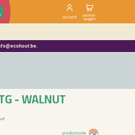
winkel-
account
wagen
nfo@ecohout.be
.
TG - WAL­NUT
oef
product­code