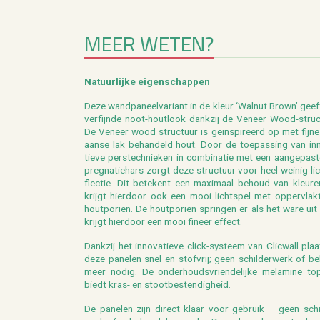
MEER WETEN?
Na­tuur­lij­ke ei­gen­schap­pen
Deze wand­pa­neel­va­ri­ant in de kleur ‘Wal­nut Brown’ gee
ver­fijn­de noot-hout­look dank­zij de Ve­neer Wood-struc­
De Ve­neer wood struc­tuur is geïnspi­reerd op met fijne I
aan­se lak be­han­deld hout. Door de toe­pas­sing van in­n
tie­ve pers­tech­nie­ken in com­bi­na­tie met een aan­ge­pas­
preg­na­tie­hars zorgt deze struc­tuur voor heel wei­nig lic
flec­tie. Dit be­te­kent een maxi­maal be­houd van kleu­re
krijgt hier­door ook een mooi licht­spel met op­per­vlak­
hout­po­riën. De hout­po­riën sprin­gen er als het ware uit
krijgt hier­door een mooi fi­neer ef­fect.
Dank­zij het in­no­va­tie­ve click-sys­teem van Clic­wall pla
deze pa­ne­len snel en stof­vrij; geen schil­der­werk of b
meer nodig. De on­der­houds­vrien­de­lij­ke me­la­mi­ne to
biedt kras- en stoot­be­sten­dig­heid.
De pa­ne­len zijn di­rect klaar voor ge­bruik – geen schil