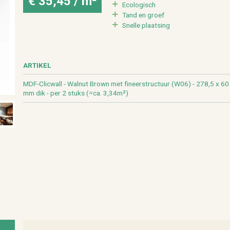
€ 35,45 / m²
Eco­lo­gisch
Tand en groef
Snel­le plaat­sing
AR­TI­KEL
MDF-Clic­wall - Wal­nut Brown met fi­neer­struc­tuur (W06) - 278,5 x 6
mm dik - per 2 stuks (=ca. 3,34m²)