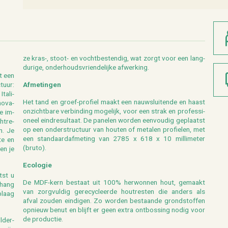
ze kras-, stoot- en vocht­be­sten­dig, wat zorgt voor een lang­
du­ri­ge, on­der­houds­vrien­de­lij­ke af­wer­king.
ft een
tuur:
Af­me­tin­gen
ta­li­
Het tand en groef-pro­fiel maakt een nauw­slui­ten­de en haast
o­va­
on­zicht­ba­re ver­bin­ding mo­ge­lijk, voor een strak en pro­fes­si­
te im­
o­neel eind­re­sul­taat. De pa­ne­len wor­den een­vou­dig ge­plaatst
ht­re­
op een on­der­struc­tuur van hou­ten of me­ta­len pro­fie­len, met
n. Je
een stan­daard­af­me­ting van 2785 x 618 x 10 mil­li­me­ter
te en
(bruto).
 en je
Eco­lo­gie
atst u
De MDF-kern be­staat uit 100% her­won­nen hout, ge­maakt
e­hang
van zorg­vul­dig ge­re­cy­cleer­de hout­res­ten die an­ders als
p­laag
afval zou­den ein­di­gen. Zo wor­den be­staan­de grond­stof­fen
op­nieuw benut en blijft er geen extra ont­bos­sing nodig voor
de pro­duc­tie.
­der­