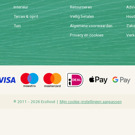
In­te­ri­eur
Re­tour­ne­ren
Ad­v
Ter­ras & oprit
Vei­lig be­ta­len
Hout 
Tuin
Al­ge­me­ne voor­waar­den
Za­ke­
Pri­va­cy en coo­kies
Ver­k
© 2011 - 2026 Eco­hout |
Mijn coo­kie-in­stel­lin­gen aan­pas­sen