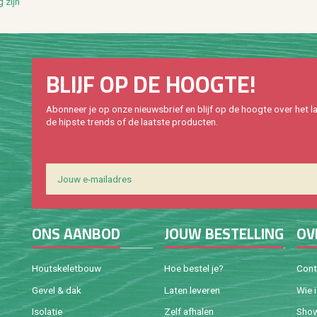
g zijn
BLIJF OP DE HOOG­TE!
Abon­neer je op onze nieuws­brief en blijf op de hoog­te over het la
de hip­s­te trends of de laat­ste pro­duc­ten.
ONS AAN­BOD
JOUW BE­STEL­LING
OV
Houtske­let­bouw
Hoe be­stel je?
Con­
Gevel & dak
Laten le­ve­ren
Wie 
Iso­la­tie
Zelf af­ha­len
Sho