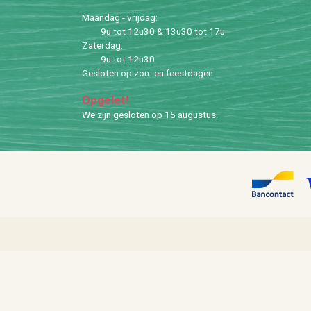
Maan­dag - vrij­dag:
9u tot 12u30 & 13u30 tot 17u
Za­ter­dag:
9u tot 12u30
Ge­slo­ten op zon- en feest­da­gen
Op­ge­let!
We zijn ge­slo­ten op 15 au­gus­tus.