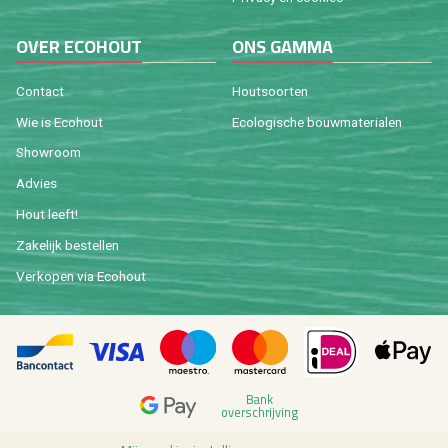
OVER ECO­HOUT
ONS GAMMA
Con­tact
Hout­soor­ten
Wie is Eco­hout
Eco­lo­gi­sche bouw­ma­te­ri­a­len
Show­room
Ad­vies
Hout leeft!
Za­ke­lijk be­stel­len
Ver­ko­pen via Eco­hout
Bank
over­schrij­ving