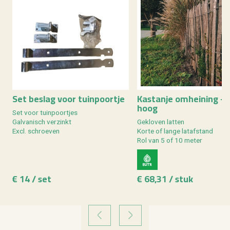
Set be­slag voor tuin­poort­je
Kas­tan­je om­hei­ning -
hoog
Set voor tuin­poort­jes
Gal­va­nisch ver­zinkt
Ge­klo­ven lat­ten
Excl. schroe­ven
Korte of lange lat­af­stand
Rol van 5 of 10 meter
€ 14 / set
€ 68,31 / stuk
VORIGE
VOLGENDE