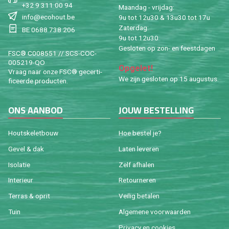
+32 9 311 00 94
Maan­dag - vrij­dag:
info@​ecohout.​be
9u tot 12u30 & 13u30 tot 17u
Za­ter­dag:
BE 0688 738 206
9u tot 12u30
Ge­slo­ten op zon- en feest­da­gen
FSC® C008551 // SCS-COC-
005219-QO
Op­ge­let!
Vraag naar onze FSC® ge­cer­ti­
We zijn ge­slo­ten op 15 au­gus­tus.
fi­ceer­de pro­duc­ten.
ONS AAN­BOD
JOUW BE­STEL­LING
Houtske­let­bouw
Hoe be­stel je?
Gevel & dak
Laten le­ve­ren
Iso­la­tie
Zelf af­ha­len
In­te­ri­eur
Re­tour­ne­ren
Ter­ras & oprit
Vei­lig be­ta­len
Tuin
Al­ge­me­ne voor­waar­den
Pri­va­cy en coo­kies