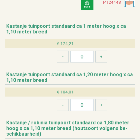
PT24448
Kas­tan­je tuin­poort stan­daard ca 1 meter hoog x ca
1,10 meter breed
€ 174,21
Kas­tan­je tuin­poort stan­daard ca 1,20 meter hoog x ca
1,10 meter breed
€ 184,81
Kas­tan­je / ro­bi­nia tuin­poort stan­daard ca 1,80 meter
hoog x ca 1,10 meter breed (hout­soort vol­gens be­
schik­baar­heid)