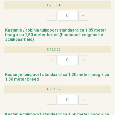
€ 203,94
Kas­tan­je / ro­bi­nia tuin­poort stan­daard ca 1,05 meter
hoog x ca 1,50 meter breed (hout­soort vol­gens be­
schik­baar­heid)
€ 195,06
Kas­tan­je tuin­poort stan­daard ca 1,20 meter hoog x ca
1,50 meter breed
€ 201,67
Kas­tan­je tuin­poort stan­daard ca 1,50 meter hoog x ca