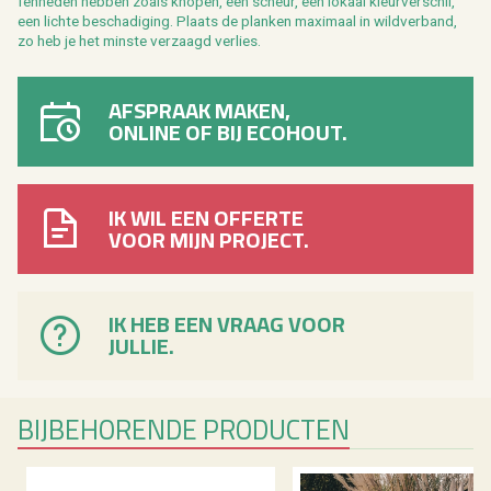
fen­he­den heb­ben zoals kno­pen, een scheur, een lo­kaal kleur­ver­schil,
een lich­te be­scha­di­ging. Plaats de plan­ken maxi­maal in wild­ver­band,
zo heb je het min­ste ver­zaagd ver­lies.
AFSPRAAK MAKEN,
ONLINE OF BIJ ECOHOUT.
IK WIL EEN OFFERTE
VOOR MIJN PROJECT.
IK HEB EEN VRAAG VOOR
JULLIE.
BIJ­BE­HO­REN­DE PRO­DUC­TEN