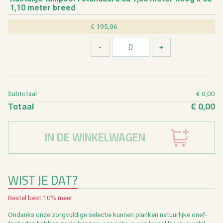
1,10 meter breed
€ 195,06
Sub­to­taal
€ 0,00
To­taal
€ 0,00
IN DE WINKELWAGEN
WIST JE DAT?
Be­stel best 10% meer.
On­danks onze zorg­vul­di­ge se­lec­tie kun­nen plan­ken na­tuur­lij­ke on­ef­