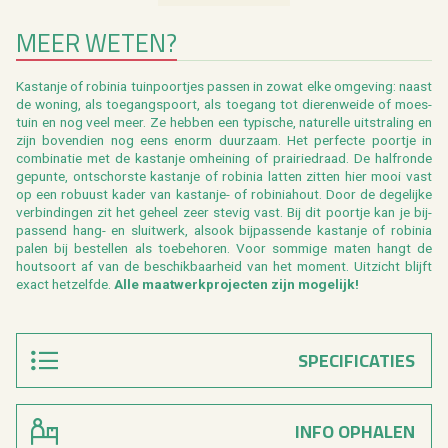
MEER WETEN?
Kas­tan­je of ro­bi­nia tuin­poort­jes pas­sen in zowat elke om­ge­ving: naast
de wo­ning, als toe­gangs­poort, als toe­gang tot die­ren­wei­de of moes­
tuin en nog veel meer. Ze heb­ben een ty­pi­sche, na­tu­rel­le uit­stra­ling en
zijn bo­ven­dien nog eens enorm duur­zaam. Het per­fec­te poort­je in
com­bi­na­tie met de kas­tan­je om­hei­ning of prai­rie­draad. De half­ron­de
ge­pun­te, ont­schors­te kas­tan­je of ro­bi­nia lat­ten zit­ten hier mooi vast
op een ro­buust kader van kas­tan­je- of ro­bi­nia­hout. Door de de­ge­lij­ke
ver­bin­din­gen zit het ge­heel zeer ste­vig vast. Bij dit poort­je kan je bij­
pas­send hang- en sluit­werk, als­ook bij­pas­sen­de kas­tan­je of ro­bi­nia
palen bij be­stel­len als toe­behoren. Voor som­mi­ge maten hangt de
hout­soort af van de be­schik­baar­heid van het mo­ment. Uit­zicht blijft
exact het­zelf­de.
Alle maat­werk­pro­jec­ten zijn mo­ge­lijk!
SPECIFICATIES
INFO OPHALEN