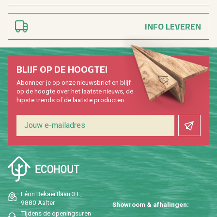
INFO LEVEREN
BLIJF OP DE HOOG­TE!
Abon­neer je op onze nieuws­brief en blijf
op de hoog­te over het laat­ste nieuws, de
hip­s­te trends of de laat­ste pro­duc­ten.
Léon Be­kaert­laan 3 E,
9880 Aal­ter
Show­room & af­ha­lin­gen:
Tij­dens de ope­nings­uren