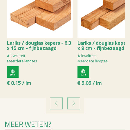
La­riks / dou­g­las ke­pers - 6,3
La­riks / dou­g­las ke­per
x 15 cm - fijn­be­zaagd
x 9 cm - fijn­be­zaagd
A-kwa­li­teit
A-kwa­li­teit
Meer­de­re leng­tes
Meer­de­re leng­tes
€ 8,15 / lm
€ 5,05 / lm
VORIGE
VOLGENDE
MEER WETEN?