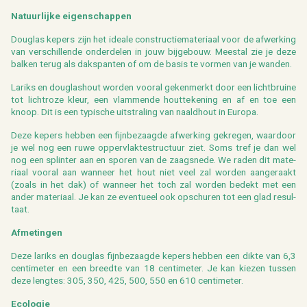
Na­tuur­lij­ke ei­gen­schap­pen
Dou­g­las ke­pers zijn het ide­a­le con­struc­tie­ma­te­ri­aal voor de af­wer­king
van ver­schil­len­de on­der­de­len in jouw bij­ge­bouw. Mee­st­al zie je deze
bal­ken terug als dakspan­ten of om de basis te vor­men van je wan­den.
La­riks en dou­g­las­hout wor­den voor­al ge­ken­merkt door een licht­brui­ne
tot licht­ro­ze kleur, een vlam­men­de hout­te­ke­ning en af en toe een
knoop. Dit is een ty­pi­sche uit­stra­ling van naald­hout in Eu­ro­pa.
Deze ke­pers heb­ben een fijn­be­zaag­de af­wer­king ge­kre­gen, waar­door
je wel nog een ruwe op­per­vlak­te­struc­tuur ziet. Soms tref je dan wel
nog een splin­ter aan en spo­ren van de zaag­sne­de. We raden dit ma­te­
ri­aal voor­al aan wan­neer het hout niet veel zal wor­den aan­ge­raakt
(zoals in het dak) of wan­neer het toch zal wor­den be­dekt met een
ander ma­te­ri­aal. Je kan ze even­tu­eel ook op­schu­ren tot een glad re­sul­
taat.
Af­me­tin­gen
Deze la­riks en dou­g­las fijn­be­zaag­de ke­pers heb­ben een dikte van 6,3
cen­ti­me­ter en een breed­te van 18 cen­ti­me­ter. Je kan kie­zen tus­sen
deze leng­tes: 305, 350, 425, 500, 550 en 610 cen­ti­me­ter.
Eco­lo­gie