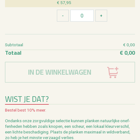
€ 57,95
Sub­to­taal
€ 0,00
To­taal
€ 0,00
IN DE WINKELWAGEN
WIST JE DAT?
Be­stel best 10% meer.
On­danks onze zorg­vul­di­ge se­lec­tie kun­nen plan­ken na­tuur­lij­ke on­ef­
fen­he­den heb­ben zoals kno­pen, een scheur, een lo­kaal kleur­ver­schil,
een lich­te be­scha­di­ging. Plaats de plan­ken maxi­maal in wild­ver­band,
zo heb je het min­ste ver­zaagd ver­lies.