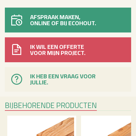
AFSPRAAK MAKEN,
ONLINE OF BIJ ECOHOUT.
IK WIL EEN OFFERTE
VOOR MIJN PROJECT.
IK HEB EEN VRAAG VOOR
JULLIE.
BIJ­BE­HO­REN­DE PRO­DUC­TEN