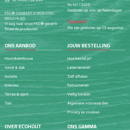
9u tot 12u30
Ge­slo­ten op zon- en feest­da­gen
FSC® C008551 // SCS-COC-
005219-QO
Op­ge­let!
Vraag naar onze FSC® ge­cer­ti­
We zijn ge­slo­ten op 15 au­gus­tus.
fi­ceer­de pro­duc­ten.
ONS AAN­BOD
JOUW BE­STEL­LING
Houtske­let­bouw
Hoe be­stel je?
Gevel & dak
Laten le­ve­ren
Iso­la­tie
Zelf af­ha­len
In­te­ri­eur
Re­tour­ne­ren
Ter­ras & oprit
Vei­lig be­ta­len
Tuin
Al­ge­me­ne voor­waar­den
Pri­va­cy en coo­kies
OVER ECO­HOUT
ONS GAMMA