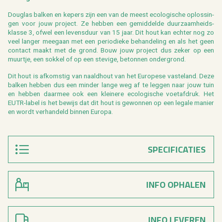
Dou­g­las bal­ken en ke­pers zijn een van de meest eco­lo­gi­sche op­los­sin­
gen voor jouw pro­ject. Ze heb­ben een ge­mid­del­de duur­zaam­heids­
klas­se 3, ofwel een le­vens­duur van 15 jaar. Dit hout kan ech­ter nog zo
veel lan­ger mee­gaan met een pe­ri­o­die­ke be­han­de­ling en als het geen
con­tact maakt met de grond. Bouw jouw pro­ject dus zeker op een
muur­tje, een sok­kel of op een ste­vi­ge, be­ton­nen on­der­grond.
Dit hout is af­kom­stig van naald­hout van het Eu­ro­pe­se vas­te­land. Deze
bal­ken heb­ben dus een min­der lange weg af te leg­gen naar jouw tuin
en heb­ben daar­mee ook een klei­ne­re eco­lo­gi­sche voet­af­druk. Het
EUTR-label is het be­wijs dat dit hout is ge­won­nen op een le­ga­le ma­nier
en wordt ver­han­deld bin­nen Eu­ro­pa.
SPECIFICATIES
INFO OPHALEN
INFO LEVEREN