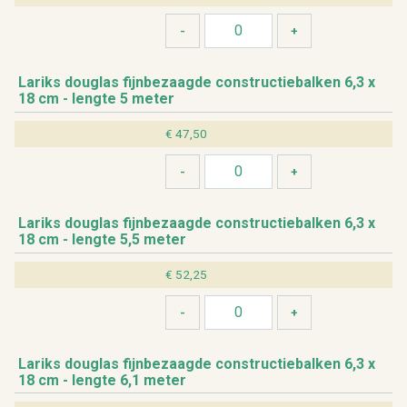
La­riks dou­g­las fijn­be­zaag­de con­struc­tie­bal­ken 6,3 x
18 cm - leng­te 5 meter
€ 47,50
La­riks dou­g­las fijn­be­zaag­de con­struc­tie­bal­ken 6,3 x
18 cm - leng­te 5,5 meter
€ 52,25
La­riks dou­g­las fijn­be­zaag­de con­struc­tie­bal­ken 6,3 x
18 cm - leng­te 6,1 meter