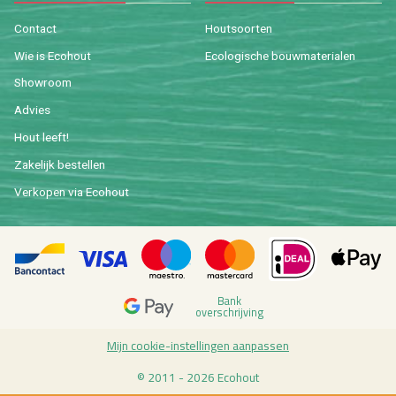
Con­tact
Hout­soor­ten
Wie is Eco­hout
Eco­lo­gi­sche bouw­ma­te­ri­a­len
Show­room
Ad­vies
Hout leeft!
Za­ke­lijk be­stel­len
Ver­ko­pen via Eco­hout
Bank
over­schrij­ving
Mijn coo­kie-in­stel­lin­gen aan­pas­sen
© 2011 - 2026 Eco­hout