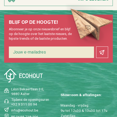
BLIJF OP DE HOOG­TE!
Abon­neer je op onze nieuws­brief en blijf
op de hoog­te over het laat­ste nieuws, de
hip­s­te trends of de laat­ste pro­duc­ten.
Léon Be­kaert­laan 3 E,
9880 Aal­ter
Show­room & af­ha­lin­gen:
Tij­dens de ope­nings­uren
+32 9 311 00 94
Maan­dag - vrij­dag:
info@​ecohout.​be
9u tot 12u30 & 13u30 tot 17u
Za­ter­dag:
BE 0688 738 206