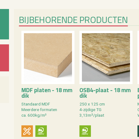
BIJ­BE­HO­REN­DE PRO­DUC­TEN
MDF pla­ten - 18 mm
OSB4-plaat - 18 mm
dik
dik
Stan­daard MDF
250 x 125 cm
Meer­de­re for­ma­ten
4-zij­di­ge TG
C
ca. 600kg/m³
3,13m²/plaat