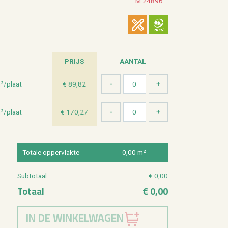
M.24896
PRIJS
AAN­TAL
m²/plaat
€ 89,82
m²/plaat
€ 170,27
To­ta­le op­per­vlak­te
0,00 m²
Sub­to­taal
€ 0,00
To­taal
€ 0,00
IN DE WINKELWAGEN