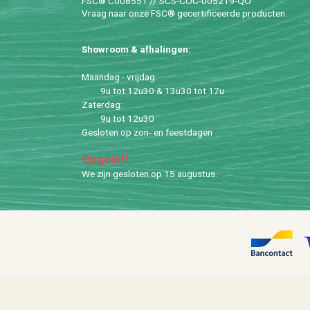
FSC® C008551 // SCS-COC-005219-QO
Vraag naar onze FSC® ge­cer­ti­fi­ceer­de pro­duc­ten.
Show­room & af­ha­lin­gen:
Maan­dag - vrij­dag:
9u tot 12u30 & 13u30 tot 17u
Za­ter­dag:
9u tot 12u30
Ge­slo­ten op zon- en feest­da­gen
Op­ge­let!
We zijn ge­slo­ten op 15 au­gus­tus.