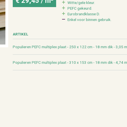
€ 29,45 / m²
Witte/gele kleur.
PEFC ge­keurd.
Eu­ro­brand­klas­se D.
Enkel voor bin­nen ge­bruik.
AR­TI­KEL
Po­pu­lie­ren PEFC mul­ti­plex plaat - 250 x 122 cm - 18 mm dik - 3,05 
Po­pu­lie­ren PEFC mul­ti­plex plaat - 310 x 153 cm - 18 mm dik - 4,74 