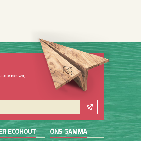
at­ste nieuws,
ER ECO­HOUT
ONS GAMMA