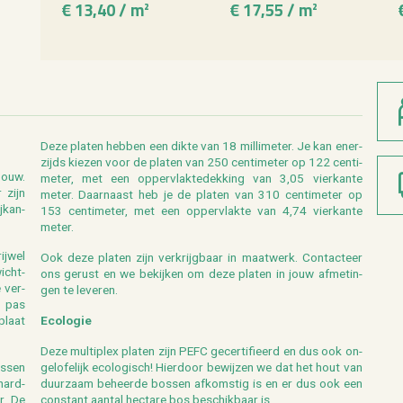
€ 13,40 / m²
€ 17,55 / m²
Deze pla­ten heb­ben een dikte van 18 mil­li­me­ter. Je kan ener­
zijds kie­zen voor de pla­ten van 250 cen­ti­me­ter op 122 cen­ti­
­bouw.
me­ter, met een op­per­vlak­te­dek­king van 3,05 vier­kan­te
 zijn
meter. Daar­naast heb je de pla­ten van 310 cen­ti­me­ter op
j­kan­
153 cen­ti­me­ter, met een op­per­vlak­te van 4,74 vier­kan­te
meter.
ij­wel
Ook deze pla­ten zijn ver­krijg­baar in maat­werk. Con­tac­teer
wicht­
ons ge­rust en we be­kij­ken om deze pla­ten in jouw af­me­tin­
e ver­
gen te le­ve­ren.
n pas
plaat
Eco­lo­gie
Deze mul­ti­plex pla­ten zijn PEFC ge­cer­ti­fi­eerd en dus ook on­
as­sen
ge­lo­fe­lijk eco­lo­gisch! Hier­door be­wij­zen we dat het hout van
hard­
duur­zaam be­heer­de bos­sen af­kom­stig is en er dus ook een
ur. De
con­stant aan­tal hec­ta­re bos be­schik­baar is.