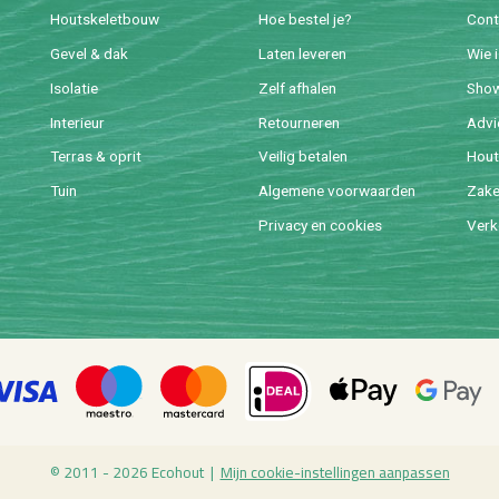
Houtske­let­bouw
Hoe be­stel je?
Con­
Gevel & dak
Laten le­ve­ren
Wie 
Iso­la­tie
Zelf af­ha­len
Sho
In­te­ri­eur
Re­tour­ne­ren
Ad­v
Ter­ras & oprit
Vei­lig be­ta­len
Hout 
Tuin
Al­ge­me­ne voor­waar­den
Za­ke­
Pri­va­cy en coo­kies
Ver­k
© 2011 - 2026 Eco­hout |
Mijn coo­kie-in­stel­lin­gen aan­pas­sen