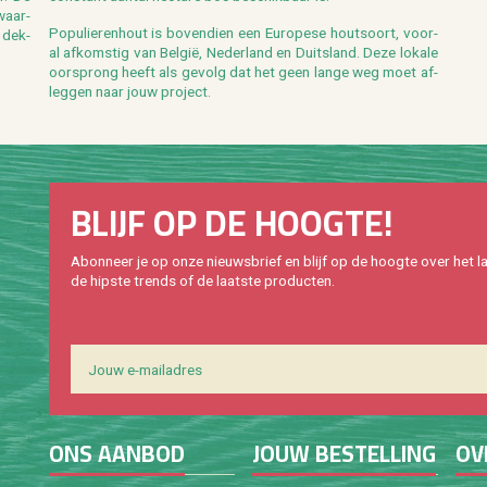
waar­
Po­pu­lie­ren­hout is bo­ven­dien een Eu­ro­pe­se hout­soort, voor­
 dek­
al af­kom­stig van België, Ne­der­land en Duits­land. Deze lo­ka­le
oor­sprong heeft als ge­volg dat het geen lange weg moet af­
leg­gen naar jouw pro­ject.
BLIJF OP DE HOOG­TE!
Abon­neer je op onze nieuws­brief en blijf op de hoog­te over het la
de hip­s­te trends of de laat­ste pro­duc­ten.
ONS AAN­BOD
JOUW BE­STEL­LING
OV