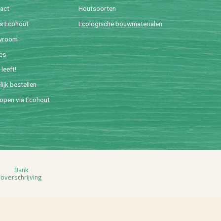
tact
Hout­soor­ten
is Eco­hout
Eco­lo­gi­sche bouw­ma­te­ri­a­len
w­room
ies
leeft!
lijk be­stel­len
o­pen via Eco­hout
Bank
over­schrij­ving