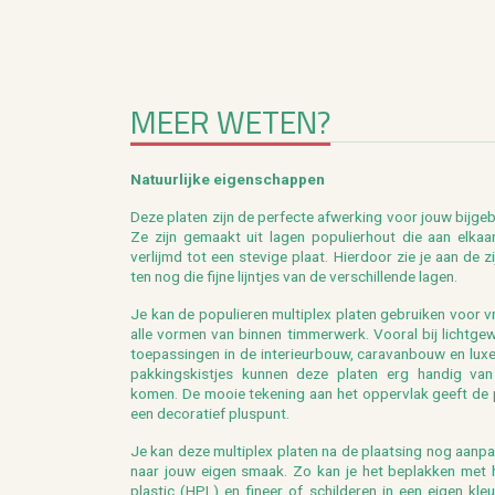
MEER WETEN?
Na­tuur­lij­ke ei­gen­schap­pen
Deze pla­ten zijn de per­fec­te af­wer­king voor jouw bij­ge
Ze zijn ge­maakt uit lagen po­pu­lier­hout die aan el­kaar
ver­lijmd tot een ste­vi­ge plaat. Hier­door zie je aan de zi
ten nog die fijne lijn­tjes van de ver­schil­len­de lagen.
Je kan de po­pu­lie­ren mul­ti­plex pla­ten ge­brui­ken voor vr
alle vor­men van bin­nen tim­mer­werk. Voor­al bij licht­ge­
toe­pas­sin­gen in de in­te­ri­eur­bouw, ca­ra­van­bouw en lux
pak­kings­kist­jes kun­nen deze pla­ten erg han­dig va
komen. De mooie te­ke­ning aan het op­per­vlak geeft de 
een de­co­ra­tief plus­punt.
Je kan deze mul­ti­plex pla­ten na de plaat­sing nog aan­p
naar jouw eigen smaak. Zo kan je het be­plak­ken met 
plas­tic (HPL) en fi­neer of schil­de­ren in een eigen kle