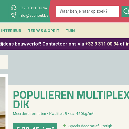
+32 9 311 00 94
showroom morgen
info@ecohout.be
9u - 12u30
INTERIEUR
TERRAS & OPRIT
TUIN
tijdens bouwverlof
! Contacteer ons via
+32 9 311 00 94
of
i
PO­PU­LIE­REN MUL­TI­PL
DIK
Meer­de­re for­ma­ten • Kwa­li­teit B • ca. 450kg/m³
Speels de­co­ra­tief ui­ter­lijk.