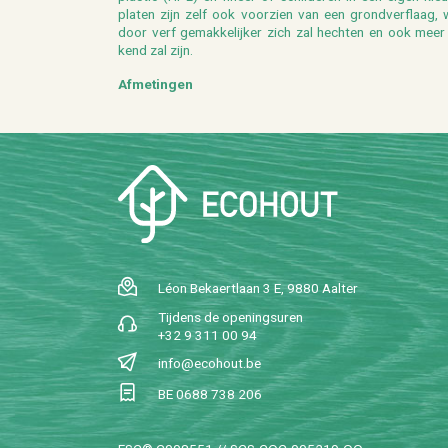
pla­ten zijn zelf ook voor­zien van een grond­verf­laag, 
door verf ge­mak­ke­lij­ker zich zal hech­ten en ook meer
kend zal zijn.
Af­me­tin­gen
Léon Be­kaert­laan 3 E, 9880 Aal­ter
Tij­dens de ope­nings­uren
+32 9 311 00 94
info@​ecohout.​be
BE 0688 738 206