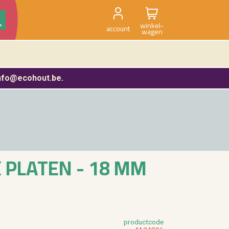
winkel-
account
wagen
nfo@ecohout.be
.
EX PLA­TEN - 18 MM
product­code