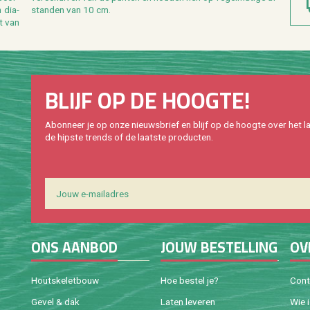
 dia­
stan­den van 10 cm.
BLIJF OP DE HOOG­TE!
Abon­neer je op onze nieuws­brief en blijf op de hoog­te over het la
de hip­s­te trends of de laat­ste pro­duc­ten.
ONS AAN­BOD
JOUW BE­STEL­LING
OV
Houtske­let­bouw
Hoe be­stel je?
Con­
Gevel & dak
Laten le­ve­ren
Wie 