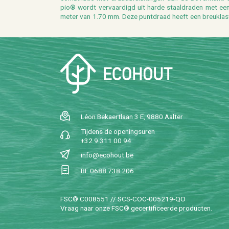
pio® wordt ver­vaar­digd uit harde staal­dra­den met een
me­ter van 1.70 mm. Deze punt­draad heeft een breu­klast van
Léon Be­kaert­laan 3 E, 9880 Aal­ter
Tij­dens de ope­nings­uren
+32 9 311 00 94
info@​ecohout.​be
BE 0688 738 206
FSC® C008551 // SCS-COC-005219-QO
Vraag naar onze FSC® ge­cer­ti­fi­ceer­de pro­duc­ten.