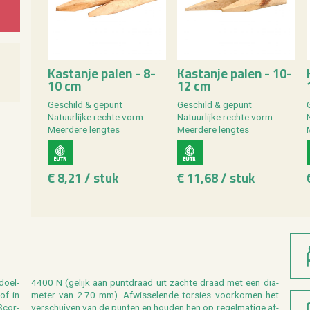
Kas­tan­je palen - 8-
Kas­tan­je palen - 10-
10 cm
12 cm
Ge­schild & ge­punt
Ge­schild & ge­punt
Na­tuur­lij­ke rech­te vorm
Na­tuur­lij­ke rech­te vorm
N
Meer­de­re leng­tes
Meer­de­re leng­tes
€ 8,21 / stuk
€ 11,68 / stuk
 doel­
 dia­
 of in
n het