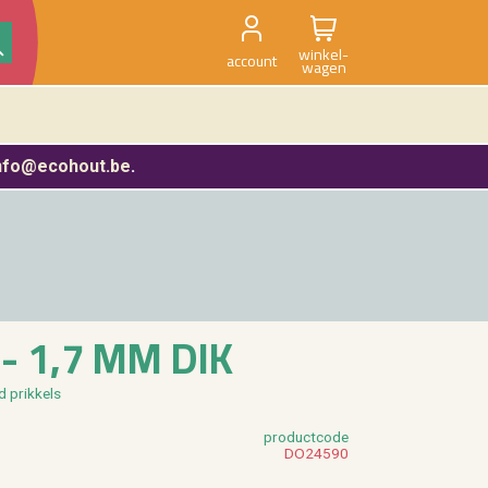
winkel-
account
wagen
nfo@ecohout.be
.
 - 1,7 MM DIK
d prik­kels
product­code
DO24590