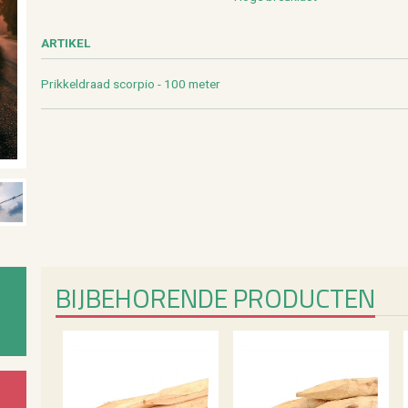
AR­TI­KEL
Prik­kel­draad scor­pio - 100 meter
BIJ­BE­HO­REN­DE PRO­DUC­TEN