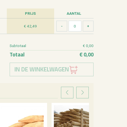
PRIJS
AAN­TAL
€ 42,49
Sub­to­taal
€ 0,00
To­taal
€ 0,00
IN DE WINKELWAGEN
VORIGE
VOLGENDE