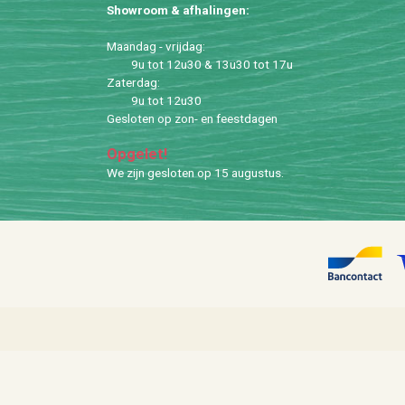
Show­room & af­ha­lin­gen:
Maan­dag - vrij­dag:
9u tot 12u30 & 13u30 tot 17u
Za­ter­dag:
9u tot 12u30
Ge­slo­ten op zon- en feest­da­gen
Op­ge­let!
We zijn ge­slo­ten op 15 au­gus­tus.