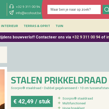
+32 9 311 00 94
showroom morgen
info@ecohout.be
9u - 12u30 & 13u30 - 17u
INTERIEUR
TERRAS & OPRIT
TUIN
tijdens bouwverlof
! Contacteer ons via
+32 9 311 00 94
of
i
STA­LEN PRIK­KEL­DRAAD
Scor­pio® staal­draad • Dub­bel ge­gal­va­ni­seerd • 10 cm tus­sen­af­stan
Scor­pio® staal­draad
€ 42,49 / stuk
Mul­ti­func­ti­o­neel
Hoge breu­klast