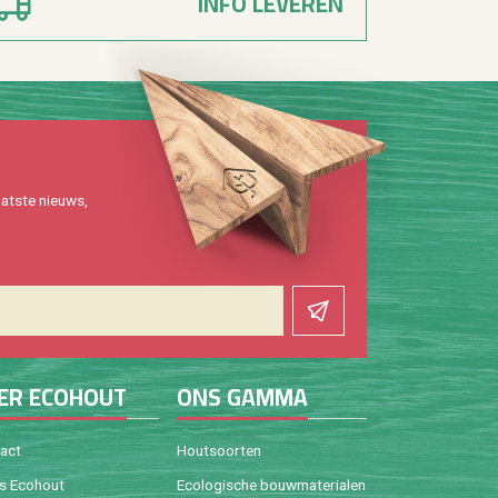
INFO LEVEREN
at­ste nieuws,
ER ECO­HOUT
ONS GAMMA
tact
Hout­soor­ten
is Eco­hout
Eco­lo­gi­sche bouw­ma­te­ri­a­len