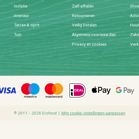
Iso­la­tie
Zelf af­ha­len
Sho
In­te­ri­eur
Re­tour­ne­ren
Ad­v
Ter­ras & oprit
Vei­lig be­ta­len
Hout 
Tuin
Al­ge­me­ne voor­waar­den
Za­ke­
Pri­va­cy en coo­kies
Ver­k
© 2011 - 2026 Eco­hout |
Mijn coo­kie-in­stel­lin­gen aan­pas­sen