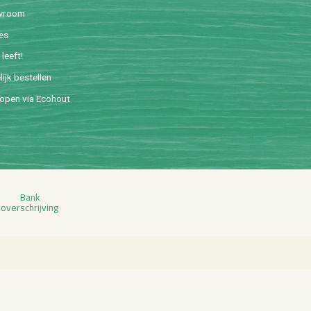
w­room
ies
leeft!
lijk be­stel­len
o­pen via Eco­hout
Bank
over­schrij­ving