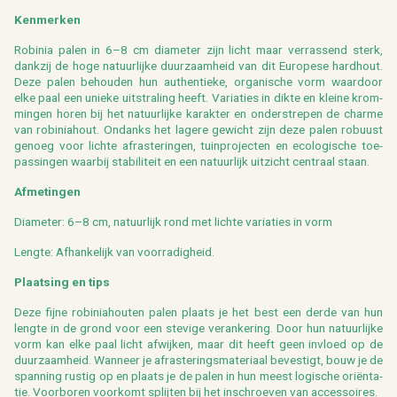
Ken­mer­ken
Ro­bi­nia
palen in 6
–8 cm dia­me­ter zijn licht maar ver­ras­send sterk,
dank­zij de hoge na­tuur­lij­ke duur­zaam­heid van dit Eu­ro­pe­se hard­hout.
Deze palen be­hou­den hun au­then­tie­ke, or­ga­ni­sche vorm waar­door
elke paal een unie­ke uit­stra­ling heeft. Va­ri­a­ties in dikte en klei­ne krom­
min­gen horen bij het na­tuur­lij­ke ka­rak­ter en on­der­stre­pen de char­me
van
ro­bi­nia­hout
. On­danks het la­ge­re ge­wicht zijn deze palen ro­buust
ge­noeg voor lich­te af­ras­te­rin­gen, tuin­pro­jec­ten en eco­lo­gi­sche toe­
pas­sin­gen waar­bij sta­bi­li­teit en een na­tuur­lijk uit­zicht cen­traal staan.
Af­me­tin­gen
Dia­me­ter: 6–8 cm, na­tuur­lijk rond met lich­te va­ri­a­ties in vorm
Leng­te: Af­han­ke­lijk van
voor­ra­dig­heid
.
Plaat­sing en tips
Deze fijne
ro­bi­nia­hou­ten
palen plaats je het best een derde van hun
leng­te in de grond voor een ste­vi­ge ver­an­ke­ring. Door hun na­tuur­lij­ke
vorm kan elke paal licht af­wij­ken, maar dit heeft geen in­vloed op de
duur­zaam­heid. Wan­neer je af­ras­te­rings­ma­te­ri­aal be­ves­tigt, bouw je de
span­ning rus­tig op en plaats je de palen in hun meest lo­gi­sche ori
ënta­
tie. Voor­bo­ren voor­komt splij­ten bij het in­schroe­ven van ac­ces­soi­res.