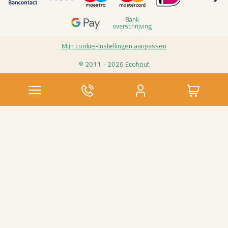
Bank
over­schrij­ving
Mijn coo­kie-in­stel­lin­gen aan­pas­sen
© 2011 - 2026 Eco­hout