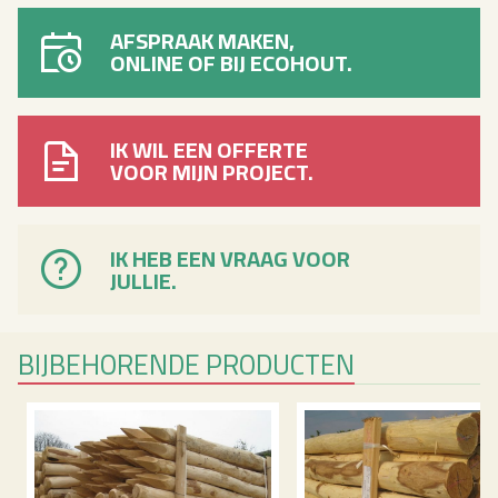
AFSPRAAK MAKEN,
ONLINE OF BIJ ECOHOUT.
IK WIL EEN OFFERTE
VOOR MIJN PROJECT.
IK HEB EEN VRAAG VOOR
JULLIE.
BIJ­BE­HO­REN­DE PRO­DUC­TEN