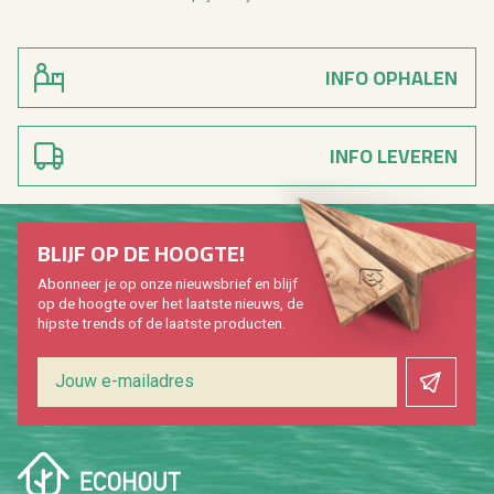
INFO OPHALEN
INFO LEVEREN
BLIJF OP DE HOOG­TE!
Abon­neer je op onze nieuws­brief en blijf
op de hoog­te over het laat­ste nieuws, de
hip­s­te trends of de laat­ste pro­duc­ten.