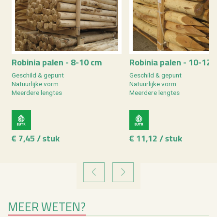
Ro­bi­nia palen - 8-10 cm
Ro­bi­nia palen - 10-12
Ge­schild & ge­punt
Ge­schild & ge­punt
Na­tuur­lij­ke vorm
Na­tuur­lij­ke vorm
Meer­de­re leng­tes
Meer­de­re leng­tes
€ 7,45 / stuk
€ 11,12 / stuk
VORIGE
VOLGENDE
MEER WETEN?