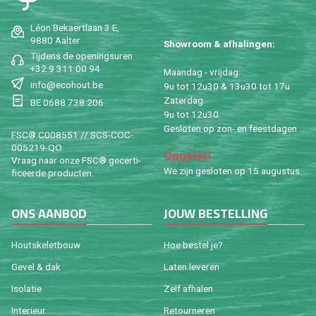
Léon Be­kaert­laan 3 E,
9880 Aal­ter
Show­room & af­ha­lin­gen:
Tij­dens de ope­nings­uren
+32 9 311 00 94
Maan­dag - vrij­dag:
info@​ecohout.​be
9u tot 12u30 & 13u30 tot 17u
Za­ter­dag:
BE 0688 738 206
9u tot 12u30
Ge­slo­ten op zon- en feest­da­gen
FSC® C008551 // SCS-COC-
005219-QO
Op­ge­let!
Vraag naar onze FSC® ge­cer­ti­
We zijn ge­slo­ten op 15 au­gus­tus.
fi­ceer­de pro­duc­ten.
ONS AAN­BOD
JOUW BE­STEL­LING
Houtske­let­bouw
Hoe be­stel je?
Gevel & dak
Laten le­ve­ren
Iso­la­tie
Zelf af­ha­len
In­te­ri­eur
Re­tour­ne­ren