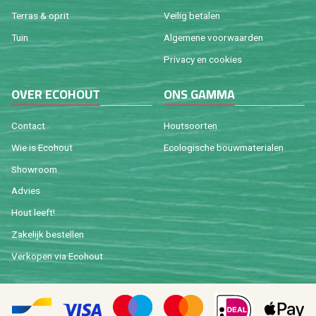
Ter­ras & oprit
Vei­lig be­ta­len
Tuin
Al­ge­me­ne voor­waar­den
Pri­va­cy en coo­kies
OVER ECO­HOUT
ONS GAMMA
Con­tact
Hout­soor­ten
Wie is Eco­hout
Eco­lo­gi­sche bouw­ma­te­ri­a­len
Show­room
Ad­vies
Hout leeft!
Za­ke­lijk be­stel­len
Ver­ko­pen via Eco­hout