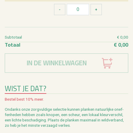
Sub­to­taal
€ 0,00
To­taal
€ 0,00
IN DE WINKELWAGEN
WIST JE DAT?
Be­stel best 10% meer.
On­danks onze zorg­vul­di­ge se­lec­tie kun­nen plan­ken na­tuur­lij­ke on­ef­
fen­he­den heb­ben zoals kno­pen, een scheur, een lo­kaal kleur­ver­schil,
een lich­te be­scha­di­ging. Plaats de plan­ken maxi­maal in wild­ver­band,
zo heb je het min­ste ver­zaagd ver­lies.