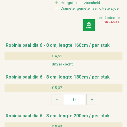
Hoog­ste duur­zaam­heid
Dia­me­ter ge­me­ten aan dik­s­te zijde
product­code
SK24631
Ro­bi­nia paal dia 6 - 8 cm, leng­te 160cm / per stuk
€ 4,52
Uit­ver­kocht
Ro­bi­nia paal dia 6 - 8 cm, leng­te 180cm / per stuk
€ 5,07
Ro­bi­nia paal dia 6 - 8 cm, leng­te 200cm / per stuk
€ 5,65