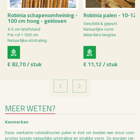
Ro­bi­nia scha­pe­nom­hei­ning -
Ro­bi­nia palen - 10-12
100 cm hoog - ge­klo­ven
Ge­schild & ge­punt
4-5 cm lat­af­stand
Na­tuur­lij­ke vorm
Per rol = 500 cm
Meer­de­re leng­tes
Na­tuur­lij­ke uit­stra­ling
€ 82,70 / stuk
€ 11,12 / stuk
VORIGE
VOLGENDE
MEER WETEN?
Ken­mer­ken
Deze vier­kan­te
ro­bi­nia­hou­ten
palen in 6x6 cm bie­den een mooi com­
pro­mis tus­sen na­tuur­lij­ke uit­stra­ling en strak­ke vorm. Ze wor­den ver­