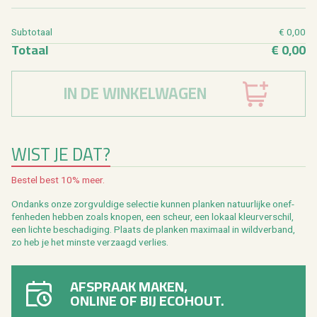
Sub­to­taal
€ 0,00
To­taal
€ 0,00
IN DE WINKELWAGEN
WIST JE DAT?
Be­stel best 10% meer.
On­danks onze zorg­vul­di­ge se­lec­tie kun­nen plan­ken na­tuur­lij­ke on­ef­
fen­he­den heb­ben zoals kno­pen, een scheur, een lo­kaal kleur­ver­schil,
een lich­te be­scha­di­ging. Plaats de plan­ken maxi­maal in wild­ver­band,
zo heb je het min­ste ver­zaagd ver­lies.
AFSPRAAK MAKEN,
ONLINE OF BIJ ECOHOUT.