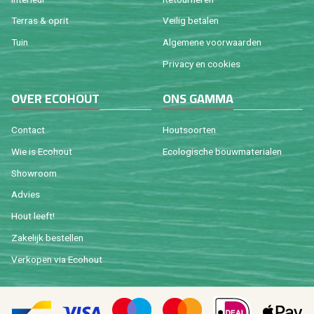
Ter­ras & oprit
Vei­lig be­ta­len
Tuin
Al­ge­me­ne voor­waar­den
Pri­va­cy en coo­kies
OVER ECO­HOUT
ONS GAMMA
Con­tact
Hout­soor­ten
Wie is Eco­hout
Eco­lo­gi­sche bouw­ma­te­ri­a­len
Show­room
Ad­vies
Hout leeft!
Za­ke­lijk be­stel­len
Ver­ko­pen via Eco­hout