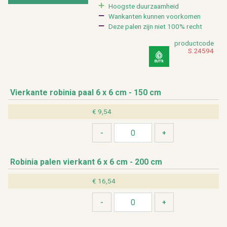
Hoog­ste duur­zaam­heid
Wan­kan­ten kun­nen voor­ko­men
Deze palen zijn niet 100% recht
product­code
S.24594
Vier­kan­te ro­bi­nia paal 6 x 6 cm - 150 cm
€ 9,54
Ro­bi­nia palen vier­kant 6 x 6 cm - 200 cm
€ 16,54