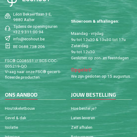
Léon Be­kaert­laan 3 E,
9880 Aal­ter
Show­room & af­ha­lin­gen:
Tij­dens de ope­nings­uren
+32 9 311 00 94
Maan­dag - vrij­dag:
info@​ecohout.​be
9u tot 12u30 & 13u30 tot 17u
Za­ter­dag:
BE 0688 738 206
9u tot 12u30
Ge­slo­ten op zon- en feest­da­gen
FSC® C008551 // SCS-COC-
005219-QO
Op­ge­let!
Vraag naar onze FSC® ge­cer­ti­
We zijn ge­slo­ten op 15 au­gus­tus.
fi­ceer­de pro­duc­ten.
ONS AAN­BOD
JOUW BE­STEL­LING
Houtske­let­bouw
Hoe be­stel je?
Gevel & dak
Laten le­ve­ren
Iso­la­tie
Zelf af­ha­len
In­te­ri­eur
Re­tour­ne­ren