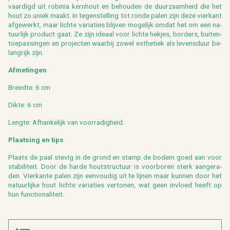
vaar­digd uit
ro­bi­nia
kern­hout en be­hou­den de duur­zaam­heid die het
hout zo uniek maakt. In te­gen­stel­ling tot ronde palen zijn deze vier­kant
af­ge­werkt, maar lich­te va­ri­a­ties blij­ven mo­ge­lijk omdat het om een na­
tuur­lijk pro­duct gaat. Ze zijn ide­aal voor lich­te hek­jes, bor­ders, bui­ten­
toe­pas­sin­gen en pro­jec­ten waar­bij zowel es­the­tiek als le­vens­duur be­
lang­rijk zijn.
Af­me­tin­gen
Breed­te: 6 cm
Dikte: 6 cm
Leng­te: Af­han­ke­lijk van
voor­ra­dig­heid
.
Plaat­sing en tips
Plaats de paal ste­vig in de grond en stamp de bodem goed aan voor
sta­bi­li­teit. Door de harde hout­struc­tuur is voor­bo­ren sterk aan­ge­ra­
den. Vier­kan­te palen zijn een­vou­dig uit te lij­nen maar kun­nen door het
na­tuur­lij­ke hout lich­te va­ri­a­ties ver­to­nen, wat geen in­vloed heeft op
hun func­ti­o­na­li­teit.