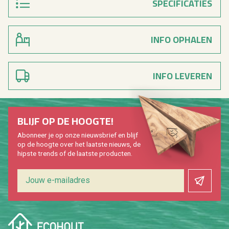
SPECIFICATIES
INFO OPHALEN
INFO LEVEREN
BLIJF OP DE HOOG­TE!
Abon­neer je op onze nieuws­brief en blijf
op de hoog­te over het laat­ste nieuws, de
hip­s­te trends of de laat­ste pro­duc­ten.