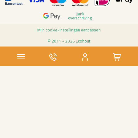
Bank
over­schrij­ving
Mijn coo­kie-in­stel­lin­gen aan­pas­sen
© 2011 - 2026 Eco­hout