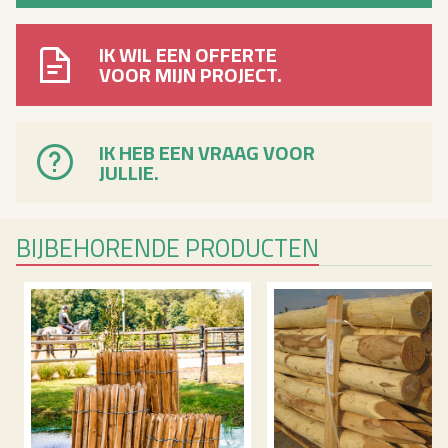
IK WIL EEN OFFERTE
VOOR MIJN PROJECT.
IK HEB EEN VRAAG VOOR
JULLIE.
BIJ­BE­HO­REN­DE PRO­DUC­TEN