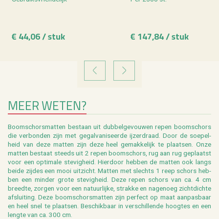
€ 44,06 / stuk
€ 147,84 / stuk
VORIGE
VOLGENDE
MEER WETEN?
Boom­schors­mat­ten be­staan uit dub­bel­ge­vou­wen repen boom­schors
die ver­bon­den zijn met ge­gal­va­ni­seer­de ij­zer­draad. Door de soe­pel­
heid van deze mat­ten zijn deze heel ge­mak­ke­lijk te plaat­sen. Onze
mat­ten be­staat steeds uit 2 repen boom­schors, rug aan rug ge­plaatst
voor een op­ti­ma­le ste­vig­heid. Hier­door heb­ben de mat­ten ook langs
beide zij­des een mooi uit­zicht. Mat­ten met slechts 1 reep schors heb­
ben een min­der grote ste­vig­heid. Deze repen schors van ca. 4 cm
breed­te, zor­gen voor een na­tuur­lij­ke, strak­ke en na­ge­noeg zicht­dich­te
af­slui­ting. Deze boom­schors­mat­ten zijn per­fect op maat aan­pas­baar
en heel snel te plaat­sen. Be­schik­baar in ver­schil­len­de hoog­tes en een
leng­te van ca. 300 cm.