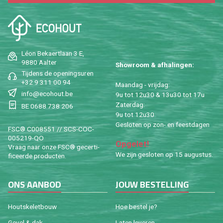
Léon Be­kaert­laan 3 E,
9880 Aal­ter
Show­room & af­ha­lin­gen:
Tij­dens de ope­nings­uren
+32 9 311 00 94
Maan­dag - vrij­dag:
info@​ecohout.​be
9u tot 12u30 & 13u30 tot 17u
Za­ter­dag:
BE 0688 738 206
9u tot 12u30
Ge­slo­ten op zon- en feest­da­gen
FSC® C008551 // SCS-COC-
005219-QO
Op­ge­let!
Vraag naar onze FSC® ge­cer­ti­
We zijn ge­slo­ten op 15 au­gus­tus.
fi­ceer­de pro­duc­ten.
ONS AAN­BOD
JOUW BE­STEL­LING
Houtske­let­bouw
Hoe be­stel je?
Gevel & dak
Laten le­ve­ren