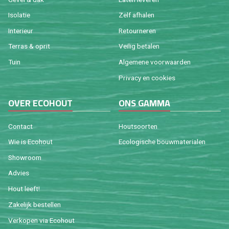
Iso­la­tie
Zelf af­ha­len
In­te­ri­eur
Re­tour­ne­ren
Ter­ras & oprit
Vei­lig be­ta­len
Tuin
Al­ge­me­ne voor­waar­den
Pri­va­cy en coo­kies
OVER ECO­HOUT
ONS GAMMA
Con­tact
Hout­soor­ten
Wie is Eco­hout
Eco­lo­gi­sche bouw­ma­te­ri­a­len
Show­room
Ad­vies
Hout leeft!
Za­ke­lijk be­stel­len
Ver­ko­pen via Eco­hout