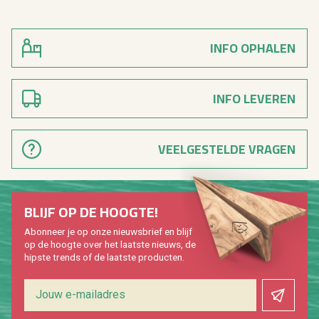
INFO OPHALEN
INFO LEVEREN
VEELGESTELDE VRAGEN
BLIJF OP DE HOOG­TE!
Abon­neer je op onze nieuws­brief en blijf
op de hoog­te over het laat­ste nieuws, de
hip­s­te trends of de laat­ste pro­duc­ten.