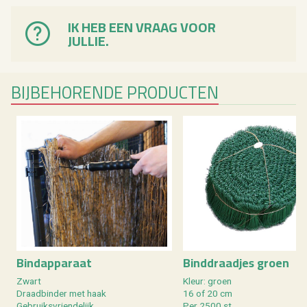
IK HEB EEN VRAAG VOOR
JULLIE.
BIJ­BE­HO­REN­DE PRO­DUC­TEN
Bind­ap­pa­raat
Bind­draad­jes groen
Zwart
Kleur: groen
Draad­bin­der met haak
16 of 20 cm
Ge­bruiks­vrien­de­lijk
Per 2500 st.