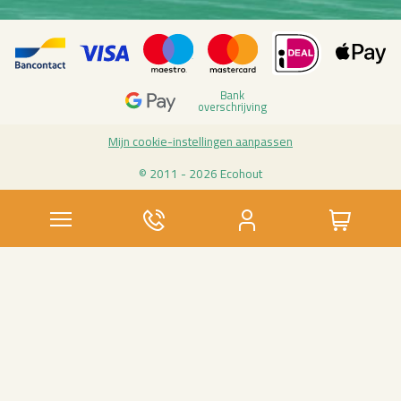
Bank
over­schrij­ving
Mijn coo­kie-in­stel­lin­gen aan­pas­sen
© 2011 - 2026 Eco­hout