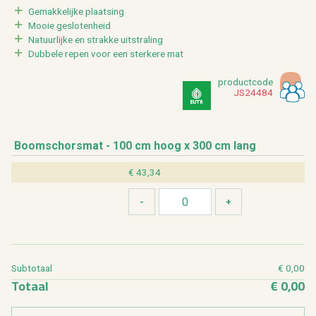
Ge­mak­ke­lij­ke plaat­sing
Mooie ge­slo­ten­heid
Na­tuur­lij­ke en strak­ke uit­stra­ling
Dub­be­le repen voor een ster­ke­re mat
product­code
JS24484
Boom­schors­mat - 100 cm hoog x 300 cm lang
€ 43,34
Sub­to­taal
€ 0,00
To­taal
€ 0,00