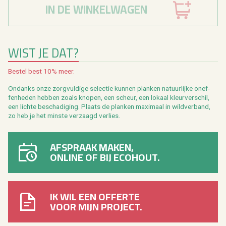
IN DE WINKELWAGEN
WIST JE DAT?
Be­stel best 10% meer.
On­danks onze zorg­vul­di­ge se­lec­tie kun­nen plan­ken na­tuur­lij­ke on­ef­
fen­he­den heb­ben zoals kno­pen, een scheur, een lo­kaal kleur­ver­schil,
een lich­te be­scha­di­ging. Plaats de plan­ken maxi­maal in wild­ver­band,
zo heb je het min­ste ver­zaagd ver­lies.
AFSPRAAK MAKEN,
ONLINE OF BIJ ECOHOUT.
IK WIL EEN OFFERTE
VOOR MIJN PROJECT.